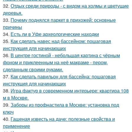
32.
Отдых среди природы - с видом на холмы и цветущие
деревья.
33.
Почему поднялся паркет в прихожей: основные
причины
34.
Есть ли в Уфе археологические находки
35.
Как сделать навес над бассейном: пошаговая
инструкция для начинающих
36.
В центре гостиной - небольшая картина с чёрным
фоном и приклеенным на неё макраме - пером,
сделанным своими руками.
37.
Как сделать павильон для бассейна: пошаговая
инструкция для начинающих
38.
Игра фактур в современном интерьере: квартира 108
м в Москве.
39.
Заборы из профнастила в Москве: установка под
ключ
40.
Гашеная известь на даче: полезные свойства и
применение