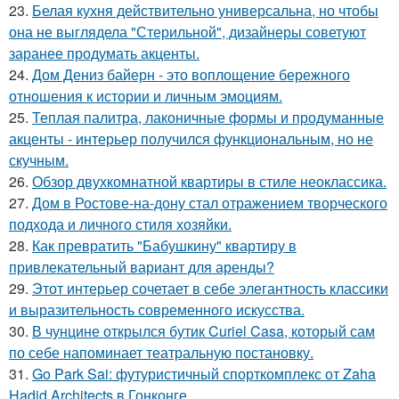
23.
Белая кухня действительно универсальна, но чтобы
она не выглядела "Стерильной", дизайнеры советуют
заранее продумать акценты.
24.
Дом Дениз байерн - это воплощение бережного
отношения к истории и личным эмоциям.
25.
Теплая палитра, лаконичные формы и продуманные
акценты - интерьер получился функциональным, но не
скучным.
26.
Обзор двухкомнатной квартиры в стиле неоклассика.
27.
Дом в Ростове-на-дону стал отражением творческого
подхода и личного стиля хозяйки.
28.
Как превратить "Бабушкину" квартиру в
привлекательный вариант для аренды?
29.
Этот интерьер сочетает в себе элегантность классики
и выразительность современного искусства.
30.
В чунцине открылся бутик Curiel Casa, который сам
по себе напоминает театральную постановку.
31.
Go Park Sai: футуристичный спорткомплекс от Zaha
Hadid Architects в Гонконге.