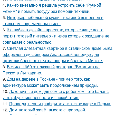
4.
Как-то внезапно я решила устроить себе "Ручной
Режим" и помыть посуду без помощи техники.
5.
Интерьер небольшой кухни - гостиной выполнен в
стильном современном стиле.
6.
3 ошибки в дизайн - проектах, которые чаще всего
портят готовый интерьер - и из-за которых ожидание не
совпадает с реальностью.
7.
Светлая элегантная квартира в сталинском доме была
оформлена дизайнером Анастасией венедчук для
артистки большого театра оперы и балета в Минске.
8.
В стиле 1960-х: пляжный ресторан "Ботаника на
Песке" в Лыткарино.
9.
Дом на дереве в Тоскане - пример того, как
архитектура может быть продолжением природы.
10.
Лаконичный дом для семьи с ребёнком - это баланс
уюта, функциональности и спокойствия.
11.
Провода, неон и граффити: азиатское кафе в Перми.
12.
Дом, который живёт вместе с природой.