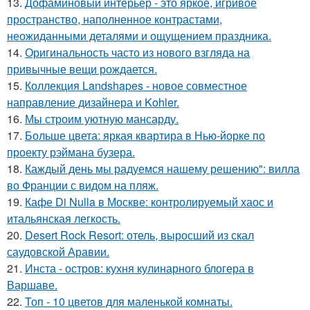
13.
Дофаминовый интерьер - это яркое, игривое
пространство, наполненное контрастами,
неожиданными деталями и ощущением праздника.
14.
Оригинальность часто из нового взгляда на
привычные вещи рождается.
15.
Коллекция Landshapes - новое совместное
направление дизайнера и Kohler.
16.
Мы строим уютную мансарду.
17.
Больше цвета: яркая квартира в Нью-йорке по
проекту рэймана бузера.
18.
Каждый день мы радуемся нашему решению": вилла
во Франции с видом на пляж.
19.
Кафе Di Nulla в Москве: контролируемый хаос и
итальянская легкость.
20.
Desert Rock Resort: отель, выросший из скал
саудовской Аравии.
21.
Инста - остров: кухня кулинарного блогера в
Варшаве.
22.
Топ - 10 цветов для маленькой комнаты.