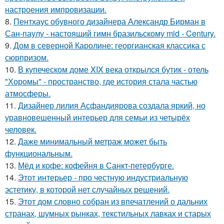
настроения импровизации.
8.
Пентхаус обувного дизайнера Александр Бирман в
Сан-паулу - настоящий гимн бразильскому mid - Century.
9.
Дом в северной Каролине: георгианская классика с
сюрпризом.
10.
В купеческом доме XIX века открылся бутик - отель
"Хоромы" - пространство, где история стала частью
атмосферы.
11.
Дизайнер лилия Асфандиярова создала яркий, но
уравновешенный интерьер для семьи из четырёх
человек.
12.
Даже минимальный метраж может быть
функциональным.
13.
Мёд и кофе: кофейня в Санкт-петербурге.
14.
Этот интерьер - про честную индустриальную
эстетику, в которой нет случайных решений.
15.
Этот дом словно собран из впечатлений о дальних
странах, шумных рынках, текстильных лавках и старых