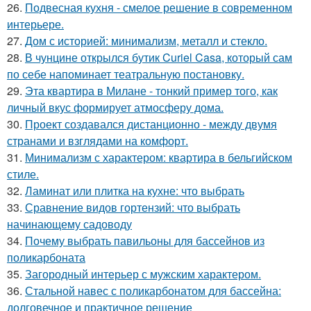
26.
Подвесная кухня - смелое решение в современном
интерьере.
27.
Дом с историей: минимализм, металл и стекло.
28.
В чунцине открылся бутик Curiel Casa, который сам
по себе напоминает театральную постановку.
29.
Эта квартира в Милане - тонкий пример того, как
личный вкус формирует атмосферу дома.
30.
Проект создавался дистанционно - между двумя
странами и взглядами на комфорт.
31.
Минимализм с характером: квартира в бельгийском
стиле.
32.
Ламинат или плитка на кухне: что выбрать
33.
Сравнение видов гортензий: что выбрать
начинающему садоводу
34.
Почему выбрать павильоны для бассейнов из
поликарбоната
35.
Загородный интерьер с мужским характером.
36.
Стальной навес с поликарбонатом для бассейна:
долговечное и практичное решение