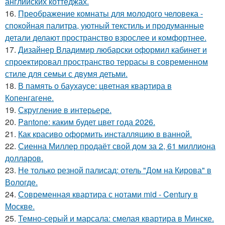
английских коттеджах.
16.
Преображение комнаты для молодого человека -
спокойная палитра, уютный текстиль и продуманные
детали делают пространство взрослее и комфортнее.
17.
Дизайнер Владимир любарски оформил кабинет и
спроектировал пространство террасы в современном
стиле для семьи с двумя детьми.
18.
В память о баухаусе: цветная квартира в
Копенгагене.
19.
Скругление в интерьере.
20.
Pantone: каким будет цвет года 2026.
21.
Как красиво оформить инсталляцию в ванной.
22.
Сиенна Миллер продаёт свой дом за 2, 61 миллиона
долларов.
23.
Не только резной палисад: отель "Дом на Кирова" в
Вологде.
24.
Современная квартира с нотами mid - Century в
Москве.
25.
Темно-серый и марсала: смелая квартира в Минске.