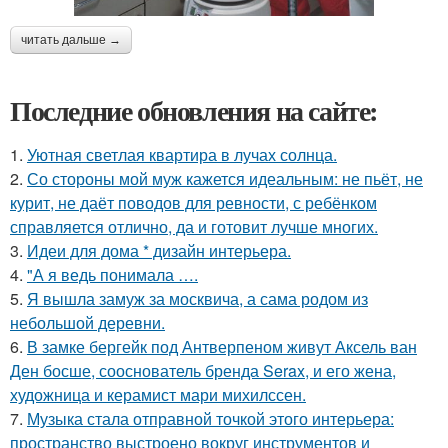
читать дальше →
Последние обновления на сайте:
1.
Уютная светлая квартира в лучах солнца.
2.
Со стороны мой муж кажется идеальным: не пьёт, не
курит, не даёт поводов для ревности, с ребёнком
справляется отлично, да и готовит лучше многих.
3.
Идеи для дома * дизайн интерьера.
4.
"А я ведь понимала ….
5.
Я вышла замуж за москвича, а сама родом из
небольшой деревни.
6.
В замке бергейк под Антверпеном живут Аксель ван
Ден босше, сооснователь бренда Serax, и его жена,
художница и керамист мари михилссен.
7.
Музыка стала отправной точкой этого интерьера:
пространство выстроено вокруг инструментов и