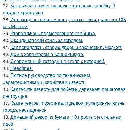
37.
Как выбрать качественную картонную коробку: 7
важных критериев
38.
Интерьер по законам васту: лёгкое пространство 108
м в Москве.
39.
Вторая жизнь подмосковного особняка.
40.
Скандинавский стиль за городом.
41.
Как переделать старую дверь и сэкономить бюджет.
42.
Дом с характером в Коннектикуте.
43.
Современный коттедж на скале с историей.
44.
Headlines:
45.
Полное руководство по техническим
характеристикам и свойствам извести
46.
Как гасить известь для побелки деревьев: пошаговая
инструкция
47.
Какие театры и фестивали делают культурную жизнь
города насыщенной
48.
Домашний декор из бумаги: 10 простых и стильных
идей