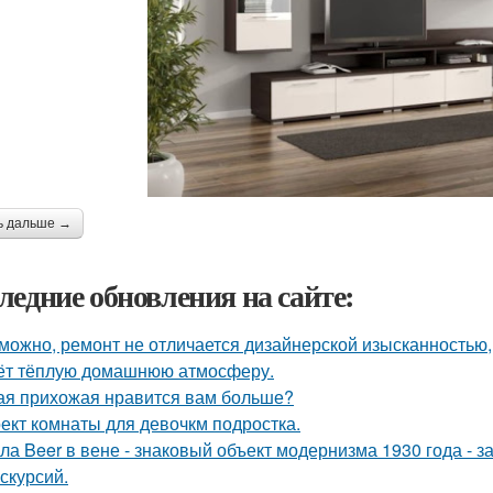
ь дальше →
ледние обновления на сайте:
можно, ремонт не отличается дизайнерской изысканностью, 
ёт тёплую домашнюю атмосферу.
ая прихожая нравится вам больше?
ект комнаты для девочкм подростка.
ла Beer в вене - знаковый объект модернизма 1930 года - 
кскурсий.