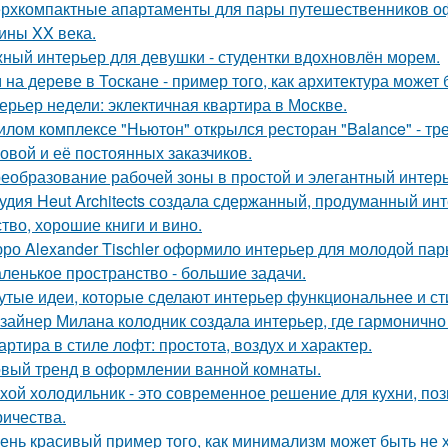
рхкомпактные апартаменты для пары путешественников о
ины XX века.
ный интерьер для девушки - студентки вдохновлён морем.
 на дереве в Тоскане - пример того, как архитектура може
ерьер недели: эклектичная квартира в Москве.
илом комплексе "Ньютон" открылся ресторан "Balance" - т
овой и её постоянных заказчиков.
еобразование рабочей зоны в простой и элегантный интерь
удия Heut Architects создала сдержанный, продуманный ин
ство, хорошие книги и вино.
ро Alexander Tischler оформило интерьер для молодой пар
ленькое пространство - большие задачи.
утые идеи, которые сделают интерьер функциональнее и ст
зайнер Милана колодник создала интерьер, где гармонично 
артира в стиле лофт: простота, воздух и характер.
вый тренд в оформлении ванной комнаты.
хой холодильник - это современное решение для кухни, по
ричества.
ень красивый пример того, как минимализм может быть не