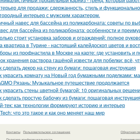
нималистичный профильный карниз - тренд, который работа
терьер для продажи: сдержанность, стиль и функционально
городный интерьер с мужским характером.
ичный навес для бассейна из поликарбоната: советы по вы
вес для бассейна из поликарбоната: особенности и преим
олько стоит установка заборов и ограждений: полное руков
а квартира в Турине - настоящий калейдоскоп цветов и вос
боры из профнастила в Москве на карте: где установить и 
ок хранения раствора гашёной извести для побелки: всё, чт
к сделать декор на стену из бумаги: пошаговая инструкция
к украсить комнату на Новый год бумажными поделками: ма
GMO Рязань: Музыкальное путешествие продолжается
к украсить стены цветной бумагой: 10 оригинальных решен
к сделать простую бабочку из бумаги: пошаговая инструкци
й-тек: как технологии формируют историю и интерьер
-Tech: что это такое и как оно меняет наш мир
Контакты
Пользовательское соглашение
Обратная св
Политика конфидециальности
Копирование раз