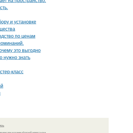
ет на пространство.
сть.
бору и установке
ущества
одство по ценам
поминаний.
почему это выгодно
о нужно знать
стер-класс
ий
я
язь
решено при указании обратной гиперссылки.