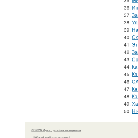
35.
Ми
36.
Ин
37.
За
38.
Ул
39.
На
40.
Ск
41.
Эт
42.
За
43.
Ср
44.
Ка
45.
Ка
46.
CA
47.
Ка
48.
Ка
49.
Ха
50.
Hi
© 2026 Идеи дизайна интерьера
+1000 идей для Вашего интерьера!