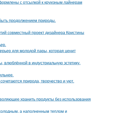
формлены с отсылкой к круизным лайнерам
т быть продолжением природы.
ретий совместный проект дизайнера Кристины
ер.
терьер для молодой пары, которая ценит
ы, влюблённой в индустриальную эстетику.
ильнее.
сочетаются природа, творчество и уют.
зволяющее хранить продукты без использования
 холодным, а наполненным теплом и