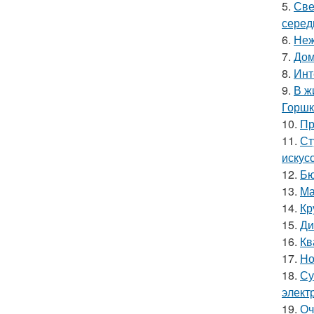
5.
Све
серед
6.
Неж
7.
Дом
8.
Инт
9.
В ж
Горшк
10.
Пр
11.
Ст
искус
12.
Бю
13.
Ма
14.
Кр
15.
Ди
16.
Кв
17.
Но
18.
Су
элект
19.
Оч