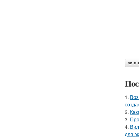
читат
Пос
1.
Воз
созда
2.
Как
3.
Про
4.
Вил
для э