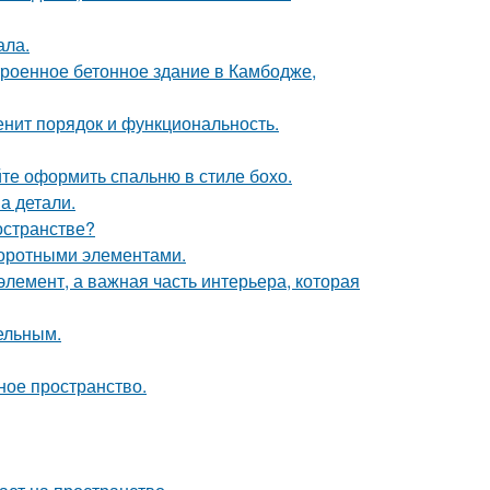
ала.
троенное бетонное здание в Камбодже,
енит порядок и функциональность.
те оформить спальню в стиле бохо.
а детали.
остранстве?
воротными элементами.
элемент, а важная часть интерьера, которая
цельным.
ное пространство.