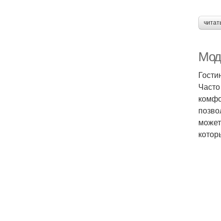
читат
Мод
Гости
Часто
комфо
позво
может
котор