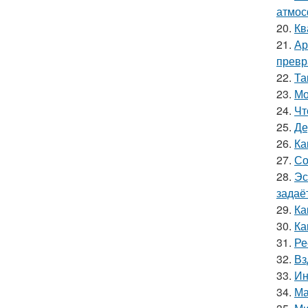
атмос
20.
Кв
21.
Ар
превр
22.
Та
23.
Мо
24.
Чт
25.
Де
26.
Ка
27.
Со
28.
Эс
задаё
29.
Ка
30.
Ка
31.
Ре
32.
Вз
33.
Ин
34.
Ма