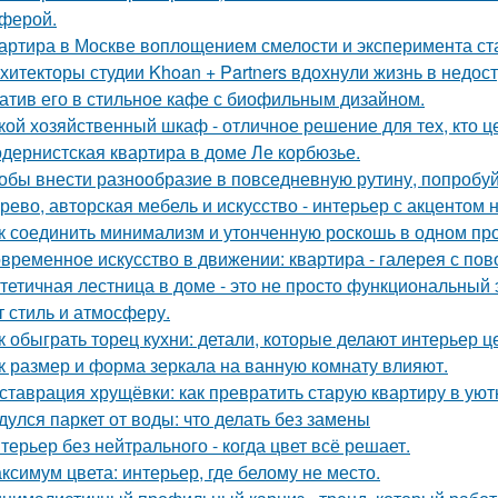
ферой.
артира в Москве воплощением смелости и эксперимента ст
хитекторы студии Khoan + Partners вдохнули жизнь в недос
атив его в стильное кафе с биофильным дизайном.
кой хозяйственный шкаф - отличное решение для тех, кто ц
дернистская квартира в доме Ле корбюзье.
обы внести разнообразие в повседневную рутину, попробуй
рево, авторская мебель и искусство - интерьер с акцентом н
к соединить минимализм и утонченную роскошь в одном пр
временное искусство в движении: квартира - галерея с по
тетичная лестница в доме - это не просто функциональный 
т стиль и атмосферу.
к обыграть торец кухни: детали, которые делают интерьер 
к размер и форма зеркала на ванную комнату влияют.
ставрация хрущёвки: как превратить старую квартиру в уют
дулся паркет от воды: что делать без замены
терьер без нейтрального - когда цвет всё решает.
ксимум цвета: интерьер, где белому не место.