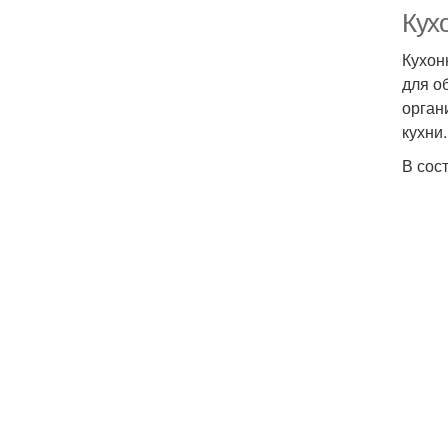
Кухо
Кухон
для о
орган
кухни.
В сос