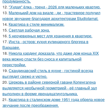
продуманность.
12.
"Худая" ёлка - тренд - 2026 для маленьких квартир.
13.
Маленький дом на виале - ди - трастевере получил
новое звучание благодаря архитекторам Studiotamat.
14.
Квартира в стиле минимализм.
15.
Светлая рабочая зона.
16.
5 неочевидных мест для хранения в квартире.
17.
Инста - остров: кухня кулинарного блогера в
Варшаве.
18.
Никола хардинг доказала, что даже дом конца XIX
века можно спасти без сноса и капитальной
перестройки.
19.
Скандинавский стиль в кухне - гостиной всегда
выглядит свежо и уютно.
20.
Церковь в районе северной гавани Копенгагена
выделяется необычной геометрией - её главный зал
выполнен в форме двенадцатиугольника.
21.
Квартира в сталинском доме 1951 года обрела новое
звучание после преображения.