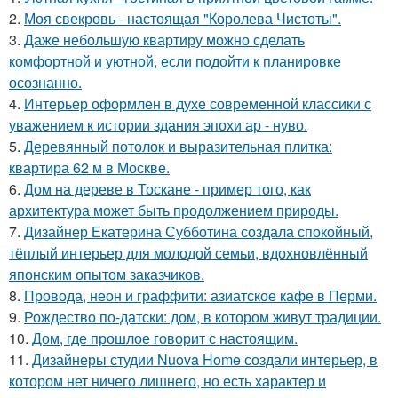
2.
Моя свекровь - настоящая "Королева Чистоты".
3.
Даже небольшую квартиру можно сделать
комфортной и уютной, если подойти к планировке
осознанно.
4.
Интерьер оформлен в духе современной классики с
уважением к истории здания эпохи ар - нуво.
5.
Деревянный потолок и выразительная плитка:
квартира 62 м в Москве.
6.
Дом на дереве в Тоскане - пример того, как
архитектура может быть продолжением природы.
7.
Дизайнер Екатерина Субботина создала спокойный,
тёплый интерьер для молодой семьи, вдохновлённый
японским опытом заказчиков.
8.
Провода, неон и граффити: азиатское кафе в Перми.
9.
Рождество по-датски: дом, в котором живут традиции.
10.
Дом, где прошлое говорит с настоящим.
11.
Дизайнеры студии Nuova Home создали интерьер, в
котором нет ничего лишнего, но есть характер и