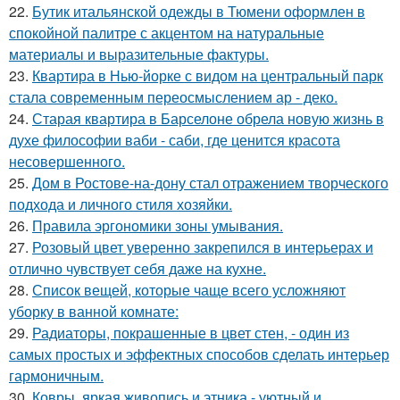
22.
Бутик итальянской одежды в Тюмени оформлен в
спокойной палитре с акцентом на натуральные
материалы и выразительные фактуры.
23.
Квартира в Нью-йорке с видом на центральный парк
стала современным переосмыслением ар - деко.
24.
Старая квартира в Барселоне обрела новую жизнь в
духе философии ваби - саби, где ценится красота
несовершенного.
25.
Дом в Ростове-на-дону стал отражением творческого
подхода и личного стиля хозяйки.
26.
Правила эргономики зоны умывания.
27.
Розовый цвет уверенно закрепился в интерьерах и
отлично чувствует себя даже на кухне.
28.
Список вещей, которые чаще всего усложняют
уборку в ванной комнате:
29.
Радиаторы, покрашенные в цвет стен, - один из
самых простых и эффектных способов сделать интерьер
гармоничным.
30.
Ковры, яркая живопись и этника - уютный и