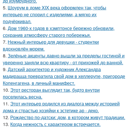
до изумрудного.
5.
Шоурум в доме XIX века оформлен так, чтобы
интерьер не спорил с изделиями, а мягко их
подчёркивал.
6.
Дом 1960-х годов в хэмптонсе бережно обновили,
сохранив атмосферу старого побережья.
7.
Нежный интерьер для девушки - студентки
вдохновлён морем.
8.
Зелёные акценты давно вышли за пределы гостиной и
уверенно заняли всю квартиру - от прихожей до ванной.
9.
Датский архитектор и художник Александра
мадирацца превратила свой дом в хеллерупе, пригороде
Копенгагена, в личный манифест.
10.
Этот ресторан выглядит так, будто внутри
поселилась весна.
11.
Этот интерьер родился из диалога между историей
дома и страстью хозяйки к эстетике ар - деко.
12.
Рождество по-датски: дом, в котором живут традиции.
13.
Когда нежность с характером встречается.