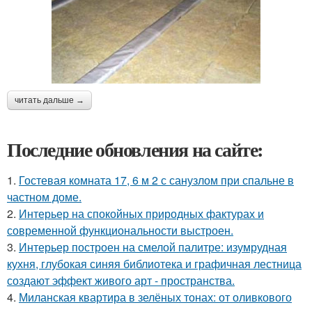
читать дальше →
Последние обновления на сайте:
1.
Гостевая комната 17, 6 м 2 с санузлом при спальне в
частном доме.
2.
Интерьер на спокойных природных фактурах и
современной функциональности выстроен.
3.
Интерьер построен на смелой палитре: изумрудная
кухня, глубокая синяя библиотека и графичная лестница
создают эффект живого арт - пространства.
4.
Миланская квартира в зелёных тонах: от оливкового