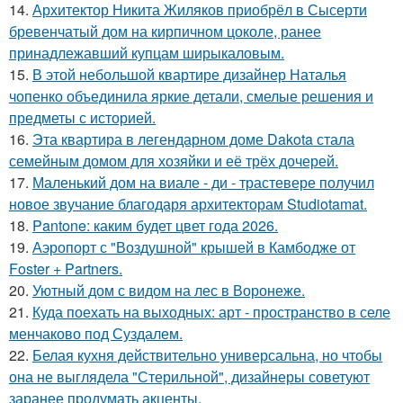
14.
Архитектор Никита Жиляков приобрёл в Сысерти
бревенчатый дом на кирпичном цоколе, ранее
принадлежавший купцам ширыкаловым.
15.
В этой небольшой квартире дизайнер Наталья
чопенко объединила яркие детали, смелые решения и
предметы с историей.
16.
Эта квартира в легендарном доме Dakota стала
семейным домом для хозяйки и её трёх дочерей.
17.
Маленький дом на виале - ди - трастевере получил
новое звучание благодаря архитекторам Studiotamat.
18.
Pantone: каким будет цвет года 2026.
19.
Аэропорт с "Воздушной" крышей в Камбодже от
Foster + Partners.
20.
Уютный дом с видом на лес в Воронеже.
21.
Куда поехать на выходных: арт - пространство в селе
менчаково под Суздалем.
22.
Белая кухня действительно универсальна, но чтобы
она не выглядела "Стерильной", дизайнеры советуют
заранее продумать акценты.