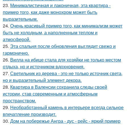
23.
Минималистичная и лаконичная, эта квартира -
пример того, как даже монохром может быть
выразительным.
24.
Очень красивый пример того, как минимализм может
быть не холодным, а наполненным теплом и
атмосферой.
25.
Эта спальня после обновления выглядит свежо и
гармонично.
26.
Вилла на ибице стала для хозяйки не только местом
отдыха, но и источником вдохновения.
27.
Светильник из дерева - это не только источник света,
но и выразительный элемент декора.
28.
Квартира в Валенсии сохранила следы своей
истории, став современным и атмосферным
пространством.
29.
Необработанный камень в интерьере всегда сильное
впечатление производит.
30.
Дом на побережье Ангра - дус - рейс - яркий пример