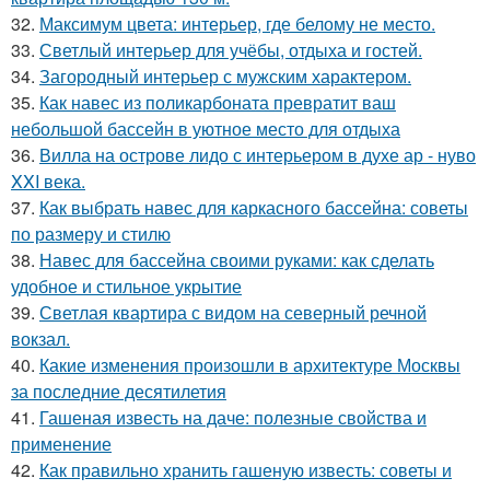
32.
Максимум цвета: интерьер, где белому не место.
33.
Светлый интерьер для учёбы, отдыха и гостей.
34.
Загородный интерьер с мужским характером.
35.
Как навес из поликарбоната превратит ваш
небольшой бассейн в уютное место для отдыха
36.
Вилла на острове лидо с интерьером в духе ар - нуво
XXI века.
37.
Как выбрать навес для каркасного бассейна: советы
по размеру и стилю
38.
Навес для бассейна своими руками: как сделать
удобное и стильное укрытие
39.
Светлая квартира с видом на северный речной
вокзал.
40.
Какие изменения произошли в архитектуре Москвы
за последние десятилетия
41.
Гашеная известь на даче: полезные свойства и
применение
42.
Как правильно хранить гашеную известь: советы и