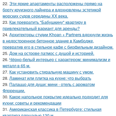
22.
Эти яркие апартаменты расположены прямо на
борту круизного лайнера и вдохновлены эстетикой
морских судов середины XX века.
23.
Как превратить "Бабушкину" квартиру в
привлекательный вариант для аренды?
24.
Архитекторы студии Khoan + Partners вдохнули жизнь
в недостроенное бетонное здание в Камбодже,
превратив его в стильное кафе с биофильным дизайном.
25.
Дом на острове патмос с душой и историей.
26.
Чёрно-белый интерьер с характером: минимализм и
металл в 65 м.
27.
Как установить стиральную машину с умом.
28.
Ламинат или плитка на кухне: что выбрать
29.
Палаццо для души: мини - отель с ароматом
Флоренции.
30.
Какое напольное покрытие идеально подходит для
кухни: советы и рекомендации
31.
Американская классика в Петербурге: стильная
квартира площадью 130 м.