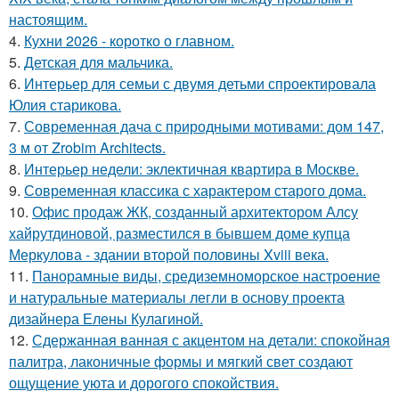
настоящим.
4.
Кухни 2026 - коротко о главном.
5.
Детская для мальчика.
6.
Интерьер для семьи с двумя детьми спроектировала
Юлия старикова.
7.
Современная дача с природными мотивами: дом 147,
3 м от Zrobim Architects.
8.
Интерьер недели: эклектичная квартира в Москве.
9.
Современная классика с характером старого дома.
10.
Офис продаж ЖК, созданный архитектором Алсу
хайрутдиновой, разместился в бывшем доме купца
Меркулова - здании второй половины Xviii века.
11.
Панорамные виды, средиземноморское настроение
и натуральные материалы легли в основу проекта
дизайнера Елены Кулагиной.
12.
Сдержанная ванная с акцентом на детали: спокойная
палитра, лаконичные формы и мягкий свет создают
ощущение уюта и дорогого спокойствия.