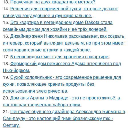
13.
Прачечная на двух квадратных метрах?
14.
Решения для современной кухни, которые делают
рабочую зону удобнее и функциональнее.
15.
Эта квартира в легендарном доме Dakota стала
семейным домом для хозяйки и её трёх дочерей.
16.
Дизайнер женя Николаева рассказывает, как создать
интерьер, который выглядит цельным, но при этом имеет
свои характерные штрихи в каждой зоне.
17.
5 неочевидных мест для хранения в квартире.
18.
Фермерский дом режиссёра Адама штернберга под
Нью-йорком.
19.
Сухой холодильник - это современное решение для
кухни, позволяющее хранить продукты без
использования электричества.
20.
Дом аны Араны в Мадриде - это не просто жильё, а
настоящая творческая лаборатория.
21.
Пентхаус обувного дизайнера Александра Бирмана в
Сан-паулу - это настоящий гимн бразильскому mid -
Century.