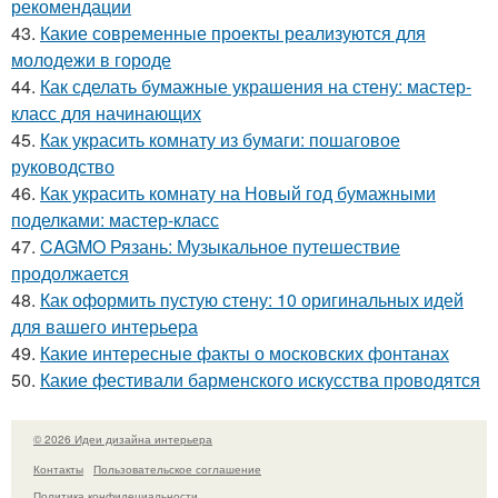
рекомендации
43.
Какие современные проекты реализуются для
молодежи в городе
44.
Как сделать бумажные украшения на стену: мастер-
класс для начинающих
45.
Как украсить комнату из бумаги: пошаговое
руководство
46.
Как украсить комнату на Новый год бумажными
поделками: мастер-класс
47.
CAGMO Рязань: Музыкальное путешествие
продолжается
48.
Как оформить пустую стену: 10 оригинальных идей
для вашего интерьера
49.
Какие интересные факты о московских фонтанах
50.
Какие фестивали барменского искусства проводятся
© 2026 Идеи дизайна интерьера
Контакты
Пользовательское соглашение
Политика конфидециальности