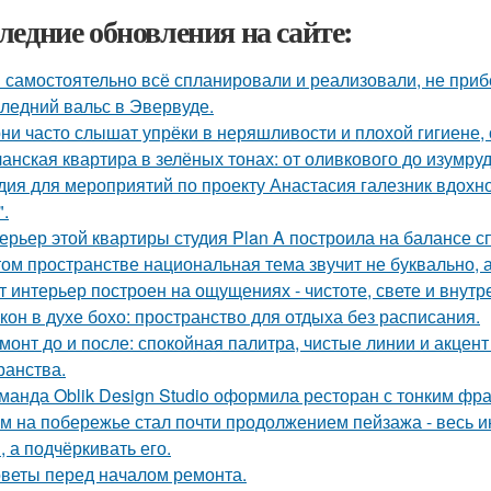
ледние обновления на сайте:
 самостоятельно всё спланировали и реализовали, не приб
ледний вальс в Эвервуде.
ни часто слышат упрёки в неряшливости и плохой гигиене, 
анская квартира в зелёных тонах: от оливкового до изумруд
дия для мероприятий по проекту Анастасия галезник вдохн
".
ерьер этой квартиры студия Plan A построила на балансе с
том пространстве национальная тема звучит не буквально, 
т интерьер построен на ощущениях - чистоте, свете и внутр
кон в духе бохо: пространство для отдыха без расписания.
монт до и после: спокойная палитра, чистые линии и акцен
ранства.
манда Oblik Design Studio оформила ресторан с тонким фр
м на побережье стал почти продолжением пейзажа - весь ин
, а подчёркивать его.
веты перед началом ремонта.