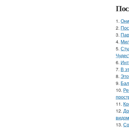
Пос
1.
Они
2.
Пос
3.
Пар
4.
Мил
5.
Сту
Чудес
6.
Инт
7.
В э
8.
Это
9.
Бал
10.
Ре
прост
11.
Ко
12.
До
видом
13.
Со