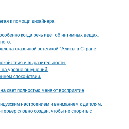
егая к помощи дизайнера.
особенно когда речь идёт об интимных вещах.
ного.
овлена сказочной эстетикой "Алисы в Стране
покойствия и выразительности.
а на уровне ощущений.
еннем спокойствии.
т на свет полностью меняют восприятие
анцузским настроением и вниманием к деталям.
терьер словно создан, чтобы не спорить с