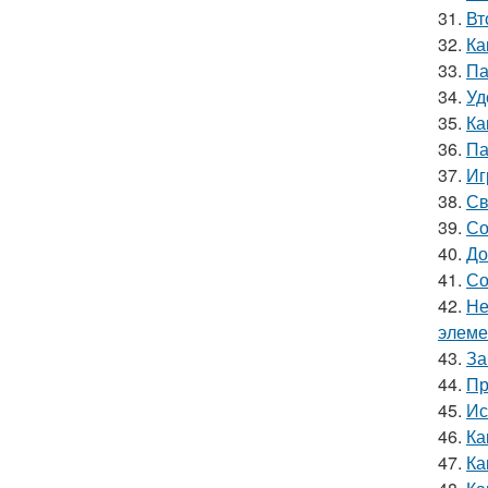
31.
Вт
32.
Ка
33.
Па
34.
Уд
35.
Ка
36.
Па
37.
Иг
38.
Св
39.
Со
40.
До
41.
Со
42.
Не
элеме
43.
За
44.
Пр
45.
Ис
46.
Ка
47.
Ка