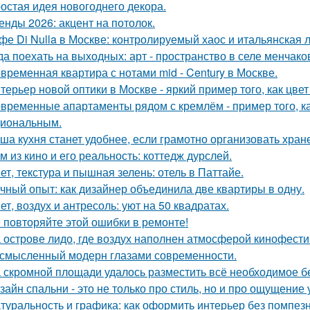
остая идея новогоднего декора.
енды 2026: акцент на потолок.
фе Di Nulla в Москве: контролируемый хаос и итальянская л
да поехать на выходных: арт - пространство в селе менчак
временная квартира с нотами mid - Century в Москве.
терьер новой оптики в Москве - яркий пример того, как цв
временные апартаменты рядом с кремлём - пример того, к
иональным.
ша кухня станет удобнее, если грамотно организовать хран
м из кино и его реальность: коттедж дурслей.
ет, текстура и пышная зелень: отель в Паттайе.
чный опыт: как дизайнер объединила две квартиры в одну.
ет, воздух и антресоль: уют на 50 квадратах.
 повторяйте этой ошибки в ремонте!
 острове лидо, где воздух наполнен атмосферой кинофести
смысленный модерн глазами современности.
 скромной площади удалось разместить всё необходимое бе
зайн спальни - это не только про стиль, но и про ощущение
туральность и графика: как оформить интерьер без помпезн