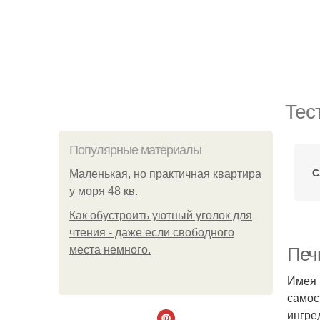
Тес
Популярные материалы
С
Маленькая, но практичная квартира
у моря 48 кв.
Как обустроить уютный уголок для
чтения - даже если свободного
места немного.
Печь
Имея 
самос
ингре