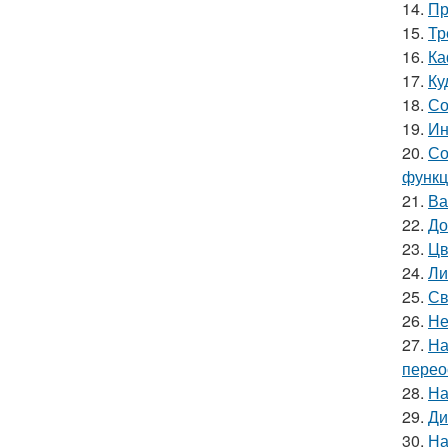
14.
Пр
15.
Тр
16.
Ка
17.
Ку
18.
Со
19.
Ин
20.
Со
функц
21.
Ва
22.
До
23.
Цв
24.
Ли
25.
Св
26.
Не
27.
На
перео
28.
На
29.
Ди
30.
На