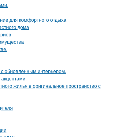
ами.
ние для комфортного отдыха
астного дома
ериев
еимущества
ве.
ь с обновлённым интерьером.
 акцентами.
тного жилья в оригинальное пространство с
дителя
ции