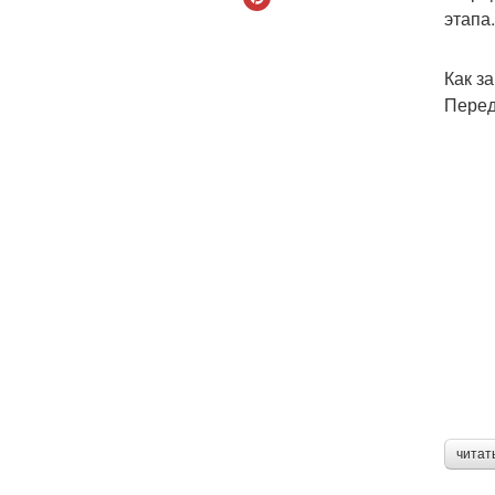
этапа
Как з
Перед
читат