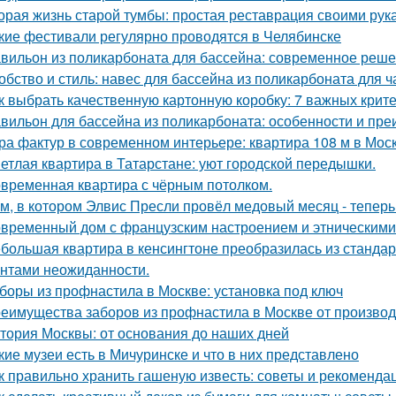
орая жизнь старой тумбы: простая реставрация своими рук
кие фестивали регулярно проводятся в Челябинске
вильон из поликарбоната для бассейна: современное реше
обство и стиль: навес для бассейна из поликарбоната для ч
к выбрать качественную картонную коробку: 7 важных крит
вильон для бассейна из поликарбоната: особенности и пр
ра фактур в современном интерьере: квартира 108 м в Моск
етлая квартира в Татарстане: уют городской передышки.
временная квартира с чёрным потолком.
м, в котором Элвис Пресли провёл медовый месяц - тепер
временный дом с французским настроением и этническими
большая квартира в кенсингтоне преобразилась из стандар
нтами неожиданности.
боры из профнастила в Москве: установка под ключ
еимущества заборов из профнастила в Москве от произво
тория Москвы: от основания до наших дней
кие музеи есть в Мичуринске и что в них представлено
к правильно хранить гашеную известь: советы и рекоменда