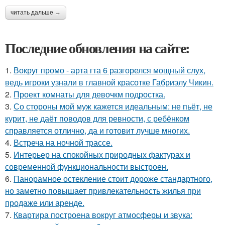
читать дальше →
Последние обновления на сайте:
1.
Вокруг промо - арта гта 6 разгорелся мощный слух,
ведь игроки узнали в главной красотке Габриэлу Чикин.
2.
Проект комнаты для девочкм подростка.
3.
Со стороны мой муж кажется идеальным: не пьёт, не
курит, не даёт поводов для ревности, с ребёнком
справляется отлично, да и готовит лучше многих.
4.
Встреча на ночной трассе.
5.
Интерьер на спокойных природных фактурах и
современной функциональности выстроен.
6.
Панорамное остекление стоит дороже стандартного,
но заметно повышает привлекательность жилья при
продаже или аренде.
7.
Квартира построена вокруг атмосферы и звука: