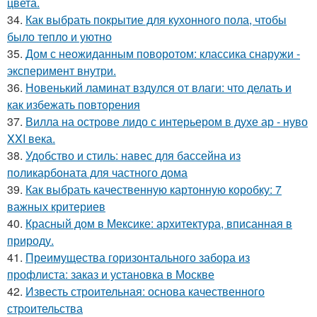
цвета.
34.
Как выбрать покрытие для кухонного пола, чтобы
было тепло и уютно
35.
Дом с неожиданным поворотом: классика снаружи -
эксперимент внутри.
36.
Новенький ламинат вздулся от влаги: что делать и
как избежать повторения
37.
Вилла на острове лидо с интерьером в духе ар - нуво
XXI века.
38.
Удобство и стиль: навес для бассейна из
поликарбоната для частного дома
39.
Как выбрать качественную картонную коробку: 7
важных критериев
40.
Красный дом в Мексике: архитектура, вписанная в
природу.
41.
Преимущества горизонтального забора из
профлиста: заказ и установка в Москве
42.
Известь строительная: основа качественного
строительства