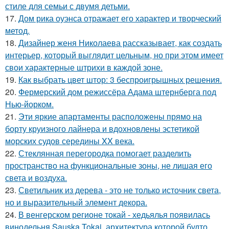
стиле для семьи с двумя детьми.
17.
Дом рика оуэнса отражает его характер и творческий
метод.
18.
Дизайнер женя Николаева рассказывает, как создать
интерьер, который выглядит цельным, но при этом имеет
свои характерные штрихи в каждой зоне.
19.
Как выбрать цвет штор: 3 беспроигрышных решения.
20.
Фермерский дом режиссёра Адама штернберга под
Нью-йорком.
21.
Эти яркие апартаменты расположены прямо на
борту круизного лайнера и вдохновлены эстетикой
морских судов середины XX века.
22.
Стеклянная перегородка помогает разделить
пространство на функциональные зоны, не лишая его
света и воздуха.
23.
Светильник из дерева - это не только источник света,
но и выразительный элемент декора.
24.
В венгерском регионе токай - хедьялья появилась
винодельня Sauska Tokaj, архитектура которой будто