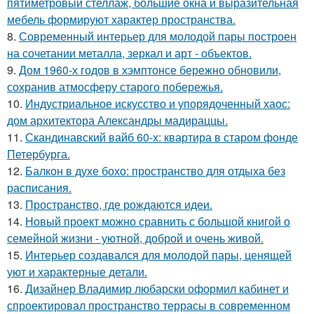
пятиметровый стеллаж, большие окна и выразительная
мебель формируют характер пространства.
8.
Современный интерьер для молодой пары построен
на сочетании металла, зеркал и арт - объектов.
9.
Дом 1960-х годов в хэмптонсе бережно обновили,
сохранив атмосферу старого побережья.
10.
Индустриальное искусство и упорядоченный хаос:
дом архитектора Александры мадираццы.
11.
Скандинавский вайб 60-х: квартира в старом фонде
Петербурга.
12.
Балкон в духе бохо: пространство для отдыха без
расписания.
13.
Пространство, где рождаются идеи.
14.
Новый проект можно сравнить с большой книгой о
семейной жизни - уютной, доброй и очень живой.
15.
Интерьер создавался для молодой пары, ценящей
уют и характерные детали.
16.
Дизайнер Владимир любарски оформил кабинет и
спроектировал пространство террасы в современном