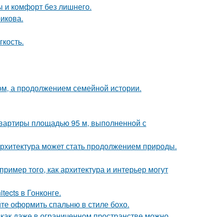
ты и комфорт без лишнего.
икова.
гкость.
ом, а продолжением семейной истории.
квартиры площадью 95 м, выполненной с
к архитектура может стать продолжением природы.
ример того, как архитектура и интерьер могут
tects в Гонконге.
те оформить спальню в стиле бохо.
 как даже в ограниченном пространстве можно