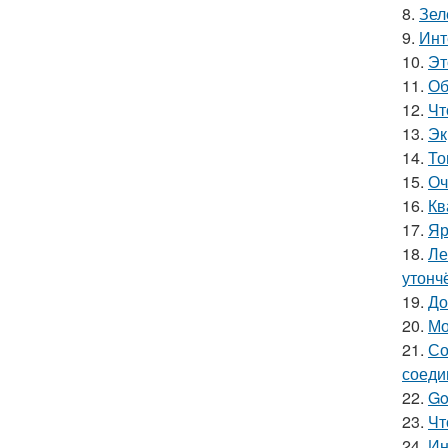
8.
Зел
9.
Инт
10.
Эт
11.
Об
12.
Чт
13.
Эк
14.
То
15.
Оч
16.
Кв
17.
Яр
18.
Ле
утонч
19.
До
20.
Мо
21.
Со
соеди
22.
Go
23.
Чт
24.
Ин