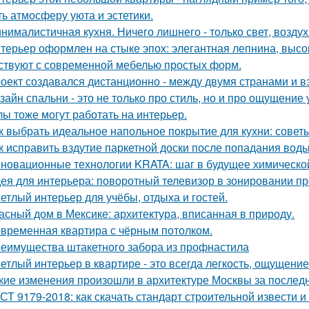
ть атмосферу уюта и эстетики.
нималистичная кухня. Ничего лишнего - только свет, воздух
терьер оформлен на стыке эпох: элегантная лепнина, высок
ствуют с современной мебелью простых форм.
оект создавался дистанционно - между двумя странами и в
зайн спальни - это не только про стиль, но и про ощущение
лы тоже могут работать на интерьер.
к выбрать идеальное напольное покрытие для кухни: совет
к исправить вздутие паркетной доски после попадания вод
новационные технологии KRATA: шаг в будущее химическ
ея для интерьера: поворотный телевизор в зонировании пр
етлый интерьер для учёбы, отдыха и гостей.
асный дом в Мексике: архитектура, вписанная в природу.
временная квартира с чёрным потолком.
еимущества штакетного забора из профнастила
етлый интерьер в квартире - это всегда легкость, ощущение
кие изменения произошли в архитектуре Москвы за послед
СТ 9179-2018: как скачать стандарт строительной извести и