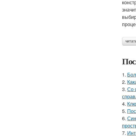
конст
значи
выбир
проце
читат
Пос
1.
Бол
2.
Как
3.
Со 
справ
4.
Клю
5.
Пос
6.
Син
прост
7.
Инт