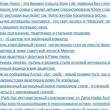
ёная тропа - это формат отдыха Slow Life: природа без суе
ерьер для семьи с двумя детьми спроектировала Юлия стар
от ресторан выглядит так, будто внутри поселилась весна.
ычно интерьеры нантакета - это свет, воздух и "Морская" ле
о дешевит интерьер: окна.
ран под ванную: практичное и стильное решение.
п - 10 цветов для маленькой комнаты.
ень атмосферный проект, где интерьер стал не просто фон
артира в доме советской эпохи в Минске.
кая квартира у фонтана в Риме треви.
пнина, дерево, латунь и мрамор стали основой интерьера 
ённым французским акцентом.
м на побережье Ангра - дус - рейс - яркий пример того, ка
дернистская квартира в доме Ле корбюзье.
временный загородный дом в природном стиле - отличный п
няться с окружающей средой.
 Park Sai: футуристичный спорткомплекс от Zaha Hadid Archi
обы внести разнообразие в повседневную рутину, попробуй
терьер этой небольшой квартиры - наглядный пример того,