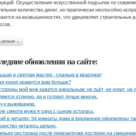
рукций. Осуществление искусственной подсыпки по соврем
тельное количество денег, но практически неспособно испр
аются на возвышенностях, что удешевляет строительные р
ссов.
ь дальше →
ледние обновления на сайте:
ьшая и светлая мастер - спальня в квартире!
ая кухня нравится вам больше?
стороны мой муж кажется идеальным: не пьёт, не курит, не 
ляется отлично, да и готовит лучше многих.
ч к выживанию.
ле смерти мужа я одна с сыном осталась.
ий в деталях: 34 комнаты дома в вирджинии оформлены так,
ранство читалось цельно.
ерьер ресторана после перезагрузки построен на смешении