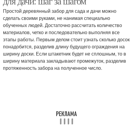
для дачи: шаг за шагом
Простой деревянный забор для сада и дачи можно
сделать своими руками, не нанимая специально
обученных людей. Достаточно рассчитать количество
Забор из штакетника
Деревянные заборы
материалов, четко и последовательно выполняя все
этапы работы. Первым делом стоит узнать сколько досок
понадобится, разделив длину будущего ограждения на
Забор из
ширину доски. Если штакетник будет не сплошным, то в
Заборы из деревянного
металлического
ширину материала закладывают промежуток, разделив
штакетника
штакетника
протяженность забора на полученное число.
Ограждения из
Ограждение из
металлического
штакетника
штакетника
Штакетник из дерева