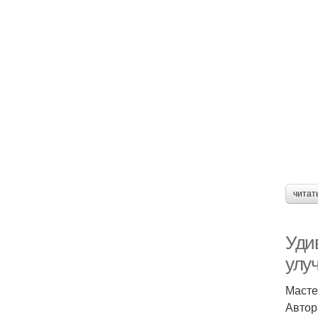
читат
Уди
улу
Масте
Автор