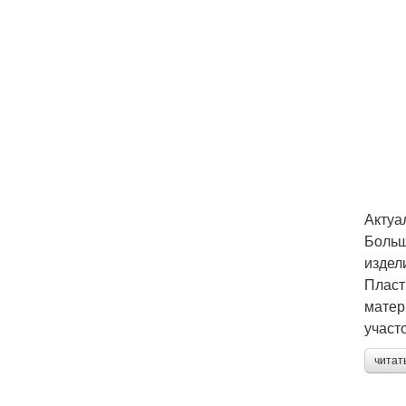
Актуа
Больш
издел
Пласт
матер
участо
читат