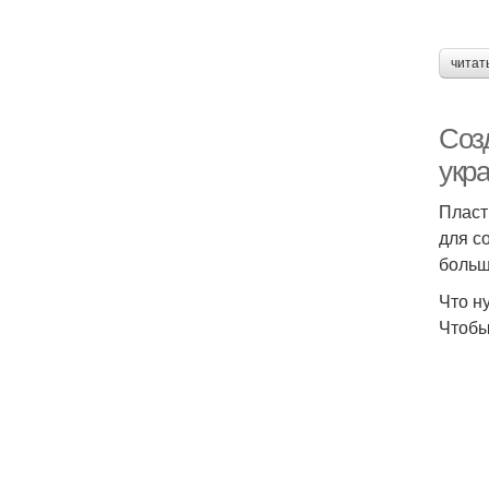
читат
Соз
укр
Пласт
для с
больш
Что н
Чтобы