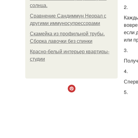
солнца.
2.
Сравнение Сандиммун Неорал с
Кажды
другими иммуносупрессорами
вовре
если 
Скамейка из профильной трубы.
или п
Сборка лавочки без спинки
3.
Красно-белый интерьер квартиры-
студии
Получ
4.
Сперв
5.