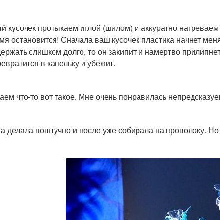
й кусочек протыкаем иглой (шилом) и аккуратно нагреваем 
мя остановится! Сначала ваш кусочек пластика начнет менят
держать слишком долго, то он закипит и намертво прилипнет
ревратится в капельку и убежит.
аем что-то вот такое. Мне очень понравилась непредсказуе
а делала поштучно и после уже собирала на проволоку. Но