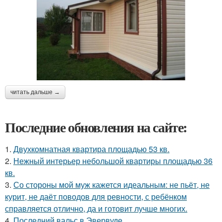
читать дальше →
Последние обновления на сайте:
1.
Двухкомнатная квартира площадью 53 кв.
2.
Нежный интерьер небольшой квартиры площадью 36
кв.
3.
Со стороны мой муж кажется идеальным: не пьёт, не
курит, не даёт поводов для ревности, с ребёнком
справляется отлично, да и готовит лучше многих.
4.
Последний вальс в Эвервуде.