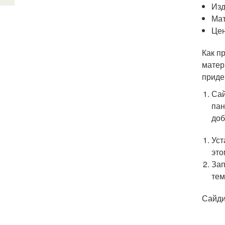
Изд
Мат
Цен
Как п
матер
приде
Сай
пан
доб
Уст
это
Зап
тем
Сайди