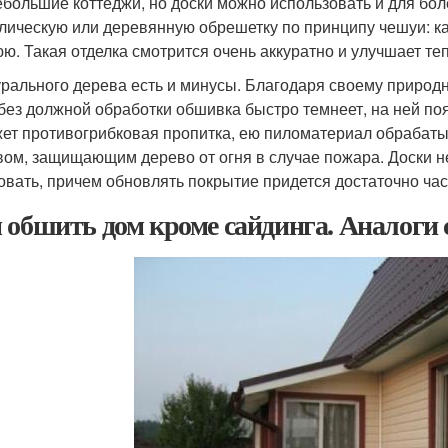
ебольшие коттеджи, но доски можно использовать и для бол
лическую или деревянную обрешетку по принципу чешуи: ка
ю. Такая отделка смотрится очень аккуратно и улучшает те
урального дерева есть и минусы. Благодаря своему приро
 без должной обработки обшивка быстро темнеет, на ней п
ет противогрибковая пропитка, ею пиломатериал обрабаты
вом, защищающим дерево от огня в случае пожара. Доски н
овать, причем обновлять покрытие придется достаточно час
 обшить дом кроме сайдинга. Аналоги 