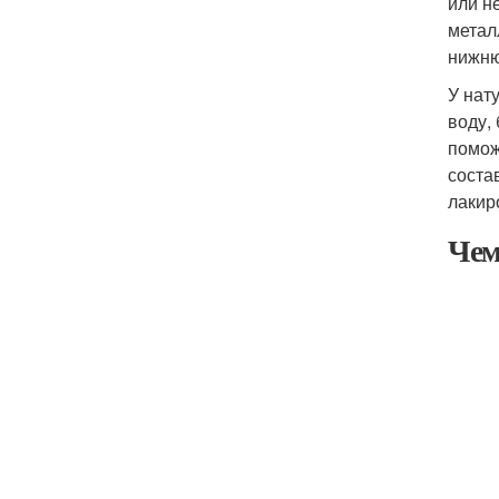
или н
метал
нижню
У нат
воду,
помож
соста
лакир
Чем