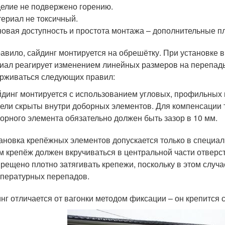
елие не подвержено горению.
ериал не токсичный.
овая доступность и простота монтажа – дополнительные п
равило, сайдинг монтируется на обрешётку. При установке в
иал реагирует изменением линейных размеров на перепады
рживаться следующих правил:
динг монтируется с использованием угловых, профильных и
ели скрыты внутри доборных элементов. Для компенсации
орного элемента обязательно должен быть зазор в 10 мм.
ановка крепёжных элементов допускается только в специа
м крепёж должен вкручиваться в центральной части отверс
рещено плотно затягивать крепежи, поскольку в этом случа
пературных перепадов.
нг отличается от вагонки методом фиксации – он крепится 