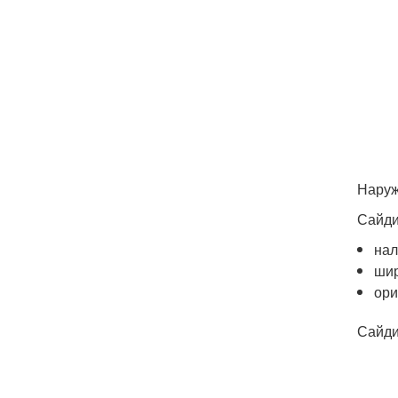
Наруж
Сайди
нал
шир
ори
Сайди