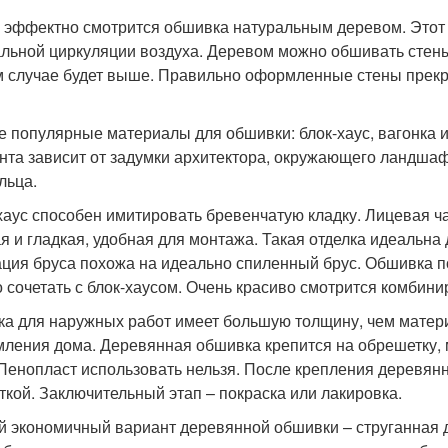
 эффектно смотрится обшивка натуральным деревом. Этот 
льной циркуляции воздуха. Деревом можно обшивать стены
 случае будет выше. Правильно оформленные стены прекра
 популярные материалы для обшивки: блок-хаус, вагонка и
нта зависит от задумки архитектора, окружающего ландшаф
льца.
хаус способен имитировать бревенчатую кладку. Лицевая ч
я и гладкая, удобная для монтажа. Такая отделка идеальна
ция бруса похожа на идеально спиленный брус. Обшивка п
 сочетать с блок-хаусом. Очень красиво смотрится комбин
ка для наружных работ имеет большую толщину, чем матер
ления дома. Деревянная обшивка крепится на обрешетку, 
 Пенопласт использовать нельзя. После крепления деревя
ткой. Заключительный этап – покраска или лакировка.
 экономичный вариант деревянной обшивки – струганная 