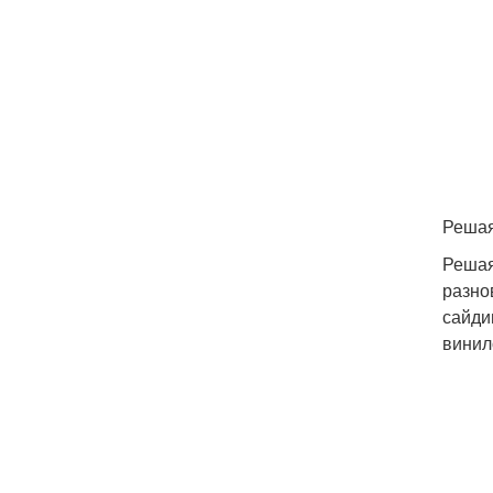
Решая
Решая
разно
сайди
винил