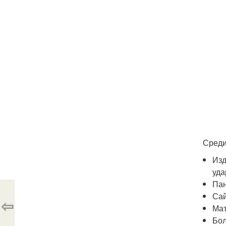
Среди
Изд
уда
Пан
Сай
⇦
Мат
Бол