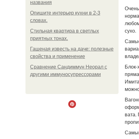
названия
Очень
Опишите интерьер кухни в 2-3
норма
словах.
любом
сухо.
Стильная квартира в светлых
приятных тонах.
Самые
вариа
Гашеная известь на даче: полезные
владе
свойства и применение
Блок-
Сравнение Сандиммун Неорал с
пряма
другими иммуносупрессорами
Имита
можно
Вагон
оформ
вата.
пропи
Самый