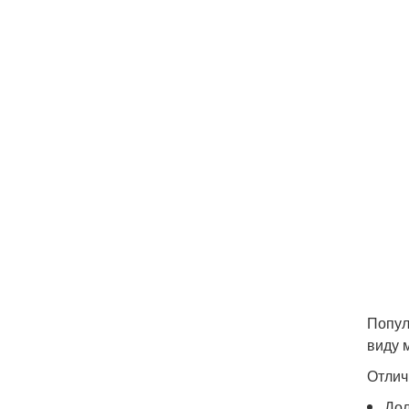
Попул
виду 
Отлич
Дол