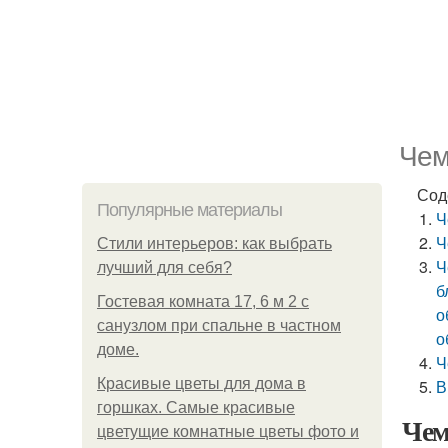
Чем
Сод
Популярные материалы
Ч
Ч
Стили интерьеров: как выбрать
Ч
лучший для себя?
б
Гостевая комната 17, 6 м 2 с
о
санузлом при спальне в частном
о
доме.
Ч
Красивые цветы для дома в
В
горшках. Самые красивые
Чем
цветущие комнатные цветы фото и