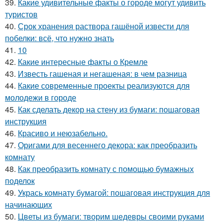
39.
Какие удивительные факты о городе могут удивить
туристов
40.
Срок хранения раствора гашёной извести для
побелки: всё, что нужно знать
41.
10
42.
Какие интересные факты о Кремле
43.
Известь гашеная и негашеная: в чем разница
44.
Какие современные проекты реализуются для
молодежи в городе
45.
Как сделать декор на стену из бумаги: пошаговая
инструкция
46.
Красиво и неюзабельно.
47.
Оригами для весеннего декора: как преобразить
комнату
48.
Как преобразить комнату с помощью бумажных
поделок
49.
Укрась комнату бумагой: пошаговая инструкция для
начинающих
50.
Цветы из бумаги: творим шедевры своими руками