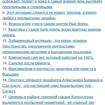
освежают, бодрят и даже в самый жаркий день выглядят
прохладными и спокойными.
9.
Этот интерьер строится не вокруг трендов, а вокруг
любви к предметному дизайну.
10.
Французское утро в самом центре Нью-йорка.
11.
Квартира у садов пале-рояль: когда фактуры важнее
декора.
12.
Дофаминовый интерьер - это яркое, игривое
пространство, наполненное контрастами,
неожиданными деталями и ощущением праздника.
13.
Компактный санузел, который работает на 100%.
14.
Санузел после ремонта.
15.
Максимализм и контрасты: квартира для юриста в
Варшаве.
16.
Пентхаус обувного дизайнера Александра Бирмана в
Сан-паулу - это настоящий гимн бразильскому mid -
Century.
17.
Церковь в районе северной гавани Копенгагена
выделяется необычной геометрией - её главный зал