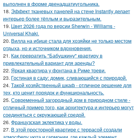
выполнен в форме двенадцатиугольника.
18.
Эффект тканевых панелей на стене Instantly делает
интерьер более тёплым и выразительным.
19.
Цвет 2026 года по версии Sherwin - Williams -
Universal Khaki.
20.
Вилла на ибице стала для хозяйки не только местом
отдыха, но и источником вдохновения.
21.
Как превратить "Бабушкину" квартиру в
привлекательный вариант для аренды?
22.
Яркая квартира у фонтана в Риме треви.
23.
Гостиная в саду: домик, сливающийся с природой.
24.
Такой хозяйственный шкаф - отличное решение для
тех, кто ценит порядок и функциональность.
25.
Современный загородный дом в природном стиле -
отличный пример того, как архитектура и интерьер могут
соединяться с окружающей средой.
26.
Французская эклектика у воды.
27.
В этой просторной квартире с террасой создали
атмосферу уюта и гармонии, где каждый элемент