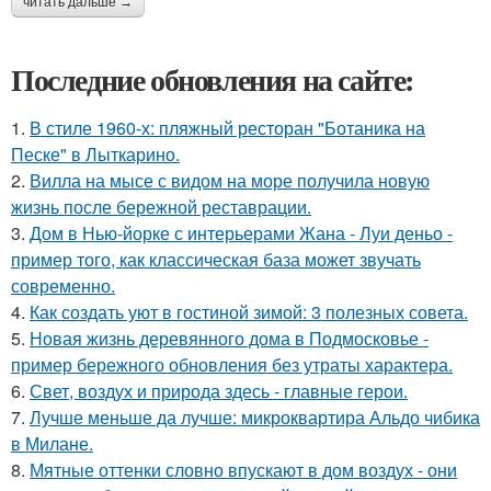
читать дальше →
Последние обновления на сайте:
1.
В стиле 1960-х: пляжный ресторан "Ботаника на
Песке" в Лыткарино.
2.
Вилла на мысе с видом на море получила новую
жизнь после бережной реставрации.
3.
Дом в Нью-йорке с интерьерами Жана - Луи деньо -
пример того, как классическая база может звучать
современно.
4.
Как создать уют в гостиной зимой: 3 полезных совета.
5.
Новая жизнь деревянного дома в Подмосковье -
пример бережного обновления без утраты характера.
6.
Свет, воздух и природа здесь - главные герои.
7.
Лучше меньше да лучше: микроквартира Альдо чибика
в Милане.
8.
Мятные оттенки словно впускают в дом воздух - они