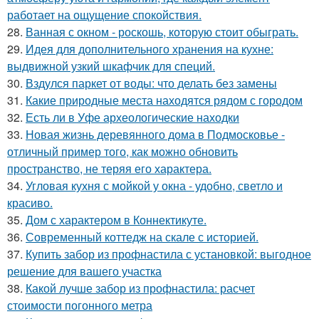
работает на ощущение спокойствия.
28.
Ванная с окном - роскошь, которую стоит обыграть.
29.
Идея для дополнительного хранения на кухне:
выдвижной узкий шкафчик для специй.
30.
Вздулся паркет от воды: что делать без замены
31.
Какие природные места находятся рядом с городом
32.
Есть ли в Уфе археологические находки
33.
Новая жизнь деревянного дома в Подмосковье -
отличный пример того, как можно обновить
пространство, не теряя его характера.
34.
Угловая кухня с мойкой у окна - удобно, светло и
красиво.
35.
Дом с характером в Коннектикуте.
36.
Современный коттедж на скале с историей.
37.
Купить забор из профнастила с установкой: выгодное
решение для вашего участка
38.
Какой лучше забор из профнастила: расчет
стоимости погонного метра