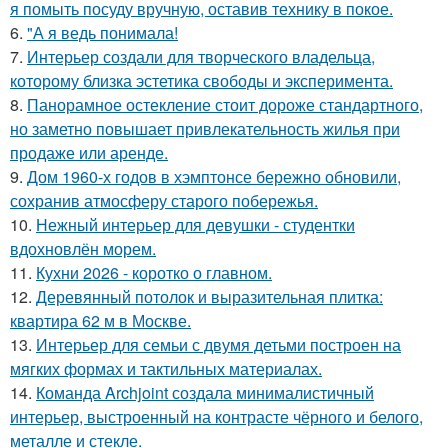
я помыть посуду вручную, оставив технику в покое.
6.
"А я ведь понимала!
7.
Интерьер создали для творческого владельца,
которому близка эстетика свободы и эксперимента.
8.
Панорамное остекление стоит дороже стандартного,
но заметно повышает привлекательность жилья при
продаже или аренде.
9.
Дом 1960-х годов в хэмптонсе бережно обновили,
сохранив атмосферу старого побережья.
10.
Нежный интерьер для девушки - студентки
вдохновлён морем.
11.
Кухни 2026 - коротко о главном.
12.
Деревянный потолок и выразительная плитка:
квартира 62 м в Москве.
13.
Интерьер для семьи с двумя детьми построен на
мягких формах и тактильных материалах.
14.
Команда Archjoint создала минималистичный
интерьер, выстроенный на контрасте чёрного и белого,
металле и стекле.