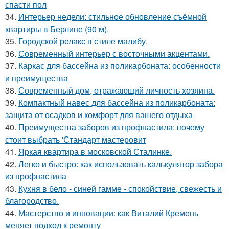
спасти пол
34.
Интерьер недели: стильное обновление съёмной
квартиры в Берлине (90 м).
35.
Городской релакс в стиле малибу.
36.
Современный интерьер с восточными акцентами.
37.
Каркас для бассейна из поликарбоната: особенности
и преимущества
38.
Современный дом, отражающий личность хозяина.
39.
Компактный навес для бассейна из поликарбоната:
защита от осадков и комфорт для вашего отдыха
40.
Преимущества заборов из профнастила: почему
стоит выбрать 'Стандарт мастеровит
41.
Яркая квартира в московской Сталинке.
42.
Легко и быстро: как использовать калькулятор забора
из профнастила
43.
Кухня в бело - синей гамме - спокойствие, свежесть и
благородство.
44.
Мастерство и инновации: как Виталий Кремень
меняет подход к ремонту