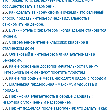
это пример того, как архитектура и природа могут
сосуществовать в гармонии.
25.
Как сделать тв - зону своими руками - это отличный
способ придать интерьеру индивидуальность и
сэкономить на декоре.
26.
Бутик - отель с характером: когда здание становится
музеем.
27.
Современное чтение классики: квартира в
сталинском доме.
28.
Оливковый в интерьере: мягкая альтернатива
бежевому.
29.
Какие основные достопримечательности Санкт-
Петербурга рекомендуют посетить туристам
30.
Какие природные места находятся рядом с городом
31.
Маленькая гардеробная - максимум удобства и
порядка.
32.
Парижская элегантность в сердце Варшавы:
квартира с утончённым настроением.
33.
Паркет поднялся после затопления: что делать и как