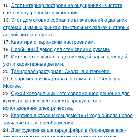
15.
Этот интерьер построен на ощущениях - чистоте,
свете и внутреннем спокойствии.
16.
Этот дом словно собран из впечатлений о дальних
странах, шумных рынках, текстильных лавках и старых
английских коттеджах.
17.
Квартира с парижским настроением.
18.
Необычный декор для стен своими руками.
19.
Интерьер создавался для молодой пары, ценящей
уют и характерные детали.
20.
Трендовая фактурная "Скала" в интерьере.
21.
Современная квартира с нотами mid - Century в
Москве.
22.
Сухой холодильник - это современное решение для
кухни, позволяющее хранить продукты без
использования электричества.
23.
Квартира в сталинском доме 1951 года обрела новое
звучание после преображения.
24.
Дом художника шепарда фейри в Лос-анджелесе -