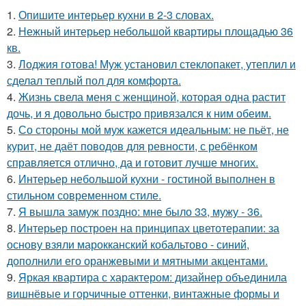
1.
Опишите интерьер кухни в 2-3 словах.
2.
Нежный интерьер небольшой квартиры площадью 36
кв.
3.
Лоджия готова! Муж установил стеклопакет, утеплил и
сделал теплый пол для комфорта.
4.
Жизнь свела меня с женщиной, которая одна растит
дочь, и я довольно быстро привязался к ним обеим.
5.
Со стороны мой муж кажется идеальным: не пьёт, не
курит, не даёт поводов для ревности, с ребёнком
справляется отлично, да и готовит лучше многих.
6.
Интерьер небольшой кухни - гостиной выполнен в
стильном современном стиле.
7.
Я вышла замуж поздно: мне было 33, мужу - 36.
8.
Интерьер построен на принципах цветотерапии: за
основу взяли марокканский кобальтово - синий,
дополнили его оранжевыми и мятными акцентами.
9.
Яркая квартира с характером: дизайнер объединила
вишнёвые и горчичные оттенки, винтажные формы и