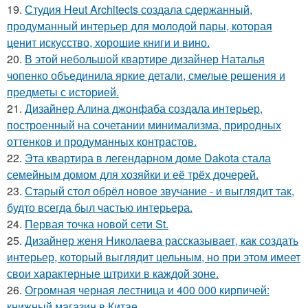
19.
Студия Heut Architects создала сдержанный,
продуманный интерьер для молодой пары, которая
ценит искусство, хорошие книги и вино.
20.
В этой небольшой квартире дизайнер Наталья
чопенко объединила яркие детали, смелые решения и
предметы с историей.
21.
Дизайнер Алина джонфаба создала интерьер,
построенный на сочетании минимализма, природных
оттенков и продуманных контрастов.
22.
Эта квартира в легендарном доме Dakota стала
семейным домом для хозяйки и её трёх дочерей.
23.
Старый стол обрёл новое звучание - и выглядит так,
будто всегда был частью интерьера.
24.
Первая точка новой сети St.
25.
Дизайнер женя Николаева рассказывает, как создать
интерьер, который выглядит цельным, но при этом имеет
свои характерные штрихи в каждой зоне.
26.
Огромная черная лестница и 400 000 кирпичей:
книжный магазин в Китае.