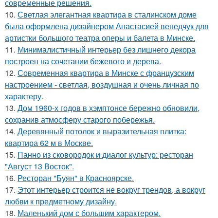
современные решения.
10.
Светлая элегантная квартира в сталинском доме
была оформлена дизайнером Анастасией венедчук для
артистки большого театра оперы и балета в Минске.
11.
Минималистичный интерьер без лишнего декора
построен на сочетании бежевого и дерева.
12.
Современная квартира в Минске с французским
настроением - светлая, воздушная и очень личная по
характеру.
13.
Дом 1960-х годов в хэмптонсе бережно обновили,
сохранив атмосферу старого побережья.
14.
Деревянный потолок и выразительная плитка:
квартира 62 м в Москве.
15.
Панно из сковородок и диалог культур: ресторан
"Август 13 Восток".
16.
Ресторан "Буян" в Красноярске.
17.
Этот интерьер строится не вокруг трендов, а вокруг
любви к предметному дизайну.
18.
Маленький дом с большим характером.