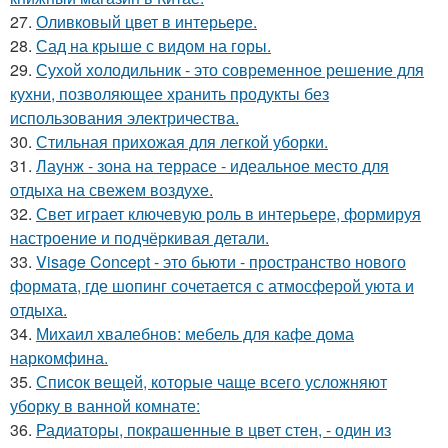
27.
Оливковый цвет в интерьере.
28.
Сад на крыше с видом на горы.
29.
Сухой холодильник - это современное решение для
кухни, позволяющее хранить продукты без
использования электричества.
30.
Стильная прихожая для легкой уборки.
31.
Лаунж - зона на террасе - идеальное место для
отдыха на свежем воздухе.
32.
Свет играет ключевую роль в интерьере, формируя
настроение и подчёркивая детали.
33.
Visage Concept - это бьюти - пространство нового
формата, где шопинг сочетается с атмосферой уюта и
отдыха.
34.
Михаил хвалебнов: мебель для кафе дома
наркомфина.
35.
Список вещей, которые чаще всего усложняют
уборку в ванной комнате:
36.
Радиаторы, покрашенные в цвет стен, - один из