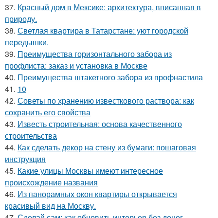
37.
Красный дом в Мексике: архитектура, вписанная в
природу.
38.
Светлая квартира в Татарстане: уют городской
передышки.
39.
Преимущества горизонтального забора из
профлиста: заказ и установка в Москве
40.
Преимущества штакетного забора из профнастила
41.
10
42.
Советы по хранению известкового раствора: как
сохранить его свойства
43.
Известь строительная: основа качественного
строительства
44.
Как сделать декор на стену из бумаги: пошаговая
инструкция
45.
Какие улицы Москвы имеют интересное
происхождение названия
46.
Из панорамных окон квартиры открывается
красивый вид на Москву.
47.
Сделай сам: как обновить интерьер без денег