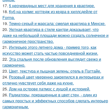
17.
5 неочевидных мест для хранения в квартире.
18.
Куб на холме: коттедж из кедра в хиллсдейле от
Forma.
19.
Темно-серый и марсала: смелая квартира в Минске.
20.
Уютная квартира в стиле кантри доказывает, что
даже на небольшой площади можно создать солнечное и
гармоничное пространство.
21.
Интерьер этого летнего дома - пример того, как
искусство может стать частью повседневной жизни.
22.
Эта спальня после обновления выглядит свежо и
гармонично.
23.
Цвет, текстура и пышная зелень: отель в Паттайе.
24.
Розовый цвет уверенно закрепился в интерьерах и
отлично чувствует себя даже на кухне.
25.
Дом на острове патмос с душой и историей.
26.
Радиаторы, покрашенные в цвет стен, - один из
самых простых и эффектных способов сделать интерьер
гармоничным.