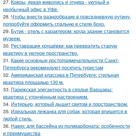
27.
Ковры, яркая живопись и этника - уютный и
необычный офис в Уфе.
28.
Чтобы внести разнообразие в повседневную рутину,
попробуйте оформить спальню в стиле бохо.
29.
Бутик - отель с характером: когда здание становится
музеем.
30.
Реставрация хрущёвки: как превратить старую
квартиру в уютное пространство.
31.
Какие основные достопримечательности Санкт-
Петербурга рекомендуют посетить туристам
32.
Американская классика в Петербурге: стильная
квартира площадью 130 м.
33.
Парижская элегантность в сердце Варшавы:
квартира с утончённым настроением.
34.
Интерьер, который дышит светом и пространством.
35.
Идеальная лежанка для собак, которая впишется в
любой стиль.
36.
Навес для бассейна из поликарбоната: особенности
и преимущества