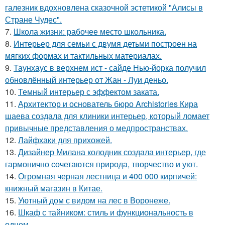
галезник вдохновлена сказочной эстетикой "Алисы в
Стране Чудес".
7.
Школа жизни: рабочее место школьника.
8.
Интерьер для семьи с двумя детьми построен на
мягких формах и тактильных материалах.
9.
Таунхаус в верхнем ист - сайде Нью-йорка получил
обновлённый интерьер от Жан - Луи деньо.
10.
Темный интерьер с эффектом заката.
11.
Архитектор и основатель бюро Archistories Кира
шаева создала для клиники интерьер, который ломает
привычные представления о медпространствах.
12.
Лайфхаки для прихожей.
13.
Дизайнер Милана колодник создала интерьер, где
гармонично сочетаются природа, творчество и уют.
14.
Огромная черная лестница и 400 000 кирпичей:
книжный магазин в Китае.
15.
Уютный дом с видом на лес в Воронеже.
16.
Шкаф с тайником: стиль и функциональность в
одном.