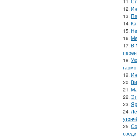
11.
Ст
12.
Ин
13.
Пе
14.
Ка
15.
Не
16.
Ме
17.
В 
перен
18.
Ую
гармо
19.
Ин
20.
Ви
21.
Ма
22.
Эт
23.
Яр
24.
Ле
утонч
25.
Со
соеди