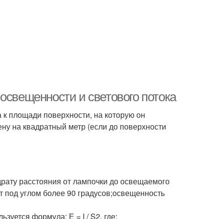
освещенности и светового потока
 к площади поверхности, на которую он
ну на квадратный метр (если до поверхности
рату расстояния от лампочки до освещаемого
т под углом более 90 градусов;освещенность
уется формула: Е = I / S2, где: