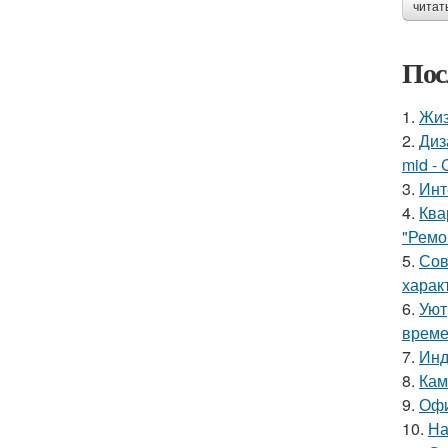
читат
Пос
1.
Жиз
2.
Диз
mid - 
3.
Инт
4.
Ква
"Ремо
5.
Сов
харак
6.
Уют
време
7.
Инд
8.
Кам
9.
Офи
10.
На