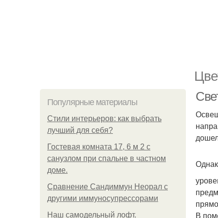
Цве
Све
Популярные материалы
Освещ
Стили интерьеров: как выбрать
напра
лучший для себя?
дошел
Гостевая комната 17, 6 м 2 с
санузлом при спальне в частном
Однак
доме.
урове
Сравнение Сандиммун Неорал с
предм
другими иммуносупрессорами
прямо
В пом
Наш самодельный лофт.