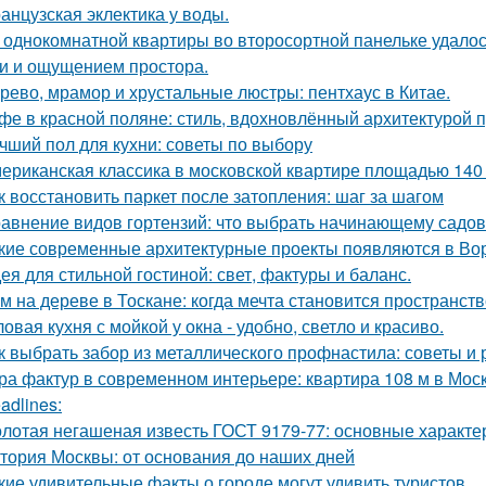
анцузская эклектика у воды.
 однокомнатной квартиры во второсортной панельке удалос
и и ощущением простора.
рево, мрамор и хрустальные люстры: пентхаус в Китае.
фе в красной поляне: стиль, вдохновлённый архитектурой 
чший пол для кухни: советы по выбору
ериканская классика в московской квартире площадью 140 
к восстановить паркет после затопления: шаг за шагом
авнение видов гортензий: что выбрать начинающему садо
кие современные архитектурные проекты появляются в Во
ея для стильной гостиной: свет, фактуры и баланс.
м на дереве в Тоскане: когда мечта становится пространств
ловая кухня с мойкой у окна - удобно, светло и красиво.
к выбрать забор из металлического профнастила: советы и
ра фактур в современном интерьере: квартира 108 м в Моск
adlines:
лотая негашеная известь ГОСТ 9179-77: основные характе
тория Москвы: от основания до наших дней
кие удивительные факты о городе могут удивить туристов