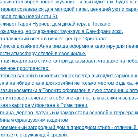
арый стол обрёл новое звучание - и выглядит так, будто вс
терьер создавался для молодой пары, ценящей уют и хара
рвая точка новой сети St.
к живет Гарри Нуриев: дом дизайнера в Тоскане.
ожиданно, но сдержанно: таунхаус в Сан-франциско.
таллический блеск в бизнес-центре "Кристалл".
Минске дизайнер Анна римша оформила квартиру для певиц
ести атмосферу отелей в свое жилье.
тная квартира в стиле кантри доказывает, что даже на не
ничное пространство.
терьер ванной в бежевых тонах всегда выглядит гармонич
лла на ибице стала для хозяйки не только местом отдыха, 
газин косметики в Торонто оформлен в духе старинных апте
от интерьер сочетает в себе элегантность классики и выраз
кая квартира у фонтана в Риме треви.
пнина, дерево, латунь и мрамор стали основой интерьера 
ённым французским акцентом.
временный загородный дом в природном стиле - отличный п
няться с окружающей средой.