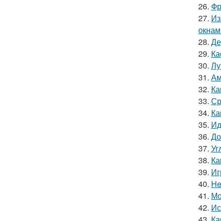
26.
Фр
27.
Из
окнам
28.
Де
29.
Ка
30.
Лу
31.
Ам
32.
Ка
33.
Ср
34.
Ка
35.
Ид
36.
До
37.
Уг
38.
Ка
39.
Иг
40.
He
41.
Мо
42.
Ис
43.
Ка