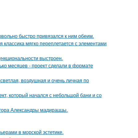
довольно быстро привязался к ним обеим.
я классика мягко переплетается с элементами
ункциональности выстроен.
ько месяцев - проект сделали в формате
светлая, воздушная и очень личная по
оект, который начался с небольшой бани и со
ктора Александры мадираццы.
ьерами в морской эстетике.