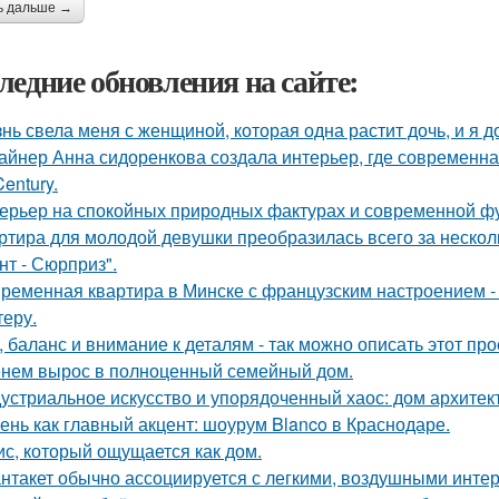
ь дальше →
ледние обновления на сайте:
нь свела меня с женщиной, которая одна растит дочь, и я 
айнер Анна сидоренкова создала интерьер, где современна
Century.
ерьер на спокойных природных фактурах и современной ф
ртира для молодой девушки преобразилась всего за нескол
нт - Сюрприз".
ременная квартира в Минске с французским настроением - 
теру.
, баланс и внимание к деталям - так можно описать этот пр
нем вырос в полноценный семейный дом.
устриальное искусство и упорядоченный хаос: дом архите
ень как главный акцент: шоурум Blanco в Краснодаре.
с, который ощущается как дом.
нтакет обычно ассоциируется с легкими, воздушными интер