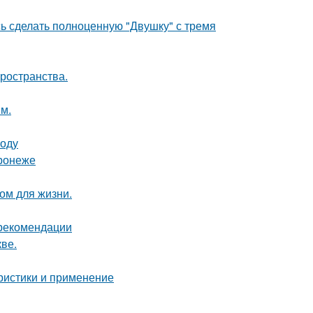
ь сделать полноценную "Двушку" с тремя
пространства.
м.
воду
ронеже
ом для жизни.
 рекомендации
ве.
ристики и применение