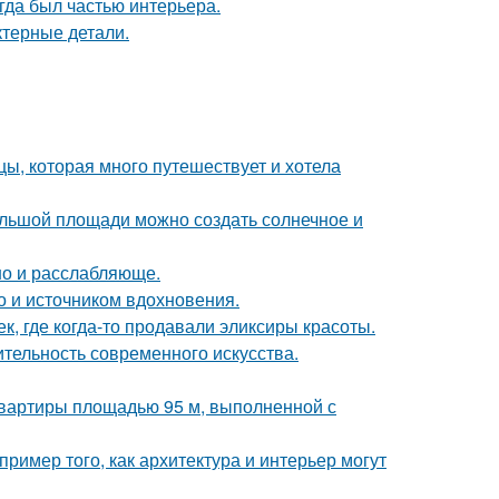
егда был частью интерьера.
ктерные детали.
ы, которая много путешествует и хотела
большой площади можно создать солнечное и
но и расслабляюще.
но и источником вдохновения.
к, где когда-то продавали эликсиры красоты.
ительность современного искусства.
квартиры площадью 95 м, выполненной с
ример того, как архитектура и интерьер могут