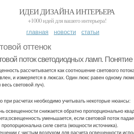
ИДЕИ ДИЗАЙНА ИНТЕРЬЕРА
+1000 идей для вашего интерьера!
главная
новости
статьи
товой оттенок
товой поток светодиодных ламп. Понятие 
енность рассчитывается как соотношение светового потока
влен, и измеряется в люксах. Один люкс равен одному люме
 весь световой луч).
о при расчетах необходимо учитывать некоторые нюансы:
нь освещенности снижается обратно пропорционально квад
ета;освещенность уменьшается, если световой поток падае
 пропорциональна силе света (мощности источника).
ещении с чистым воздухом для расчета освещенности использ