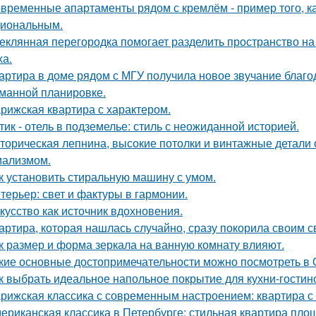
временные апартаменты рядом с кремлём - пример того, к
иональным.
еклянная перегородка помогает разделить пространство на
ха.
артира в доме рядом с МГУ получила новое звучание благо
манной планировке.
рижская квартира с характером.
тик - отель в подземелье: стиль с неожиданной историей.
торическая лепнина, высокие потолки и винтажные детали
ализмом.
к установить стиральную машину с умом.
терьер: свет и фактуры в гармонии.
кусство как источник вдохновения.
артира, которая нашлась случайно, сразу покорила своим с
к размер и форма зеркала на ванную комнату влияют.
кие основные достопримечательности можно посмотреть в
к выбрать идеальное напольное покрытие для кухни-гостин
рижская классика с современным настроением: квартира с 
ериканская классика в Петербурге: стильная квартира пло