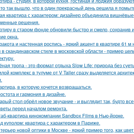
ртира - студия, в которой кухня, гостиная и лоджия образу
-то так вышло, что в один прекрасный день решила я помыть
ая квартира с характером: дизайнер объединила вишнёвые
менные решения.
ртиру в старом фонде обновили быстро и смело, сохранив и
ие окна.
ракота и настенная роспись - яркий акцент в квартире 61 м 
 в скандинавском стиле в московской области - пример цел
ектуру.
ёная тропа - это формат отдыха Slow Life: природа без суе
лой комплекс в тулуме от V Taller сразу выделяется архит
.
артира, в которую хочется возвращаться.
остота и гармония в дизайне.
арый стол обрёл новое звучание - и выглядит так, будто вс
веты перед началом ремонта.
аб-квартира кинокомпании Sandbox Films в Нью-йорке.
д куполом: квартира с характером в Париже.
терьер новой оптики в Москве - яркий пример того, как цв