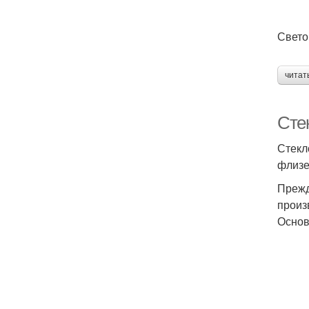
Свето
читат
Сте
Стекл
флизе
Прежд
произ
Основ