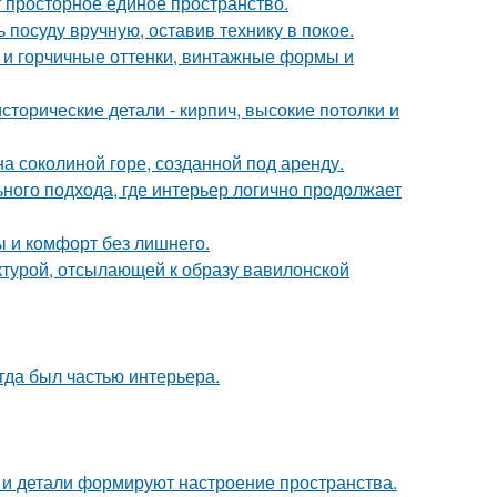
ют просторное единое пространство.
 посуду вручную, оставив технику в покое.
 и горчичные оттенки, винтажные формы и
сторические детали - кирпич, высокие потолки и
на соколиной горе, созданной под аренду.
ьного подхода, где интерьер логично продолжает
ты и комфорт без лишнего.
ектурой, отсылающей к образу вавилонской
егда был частью интерьера.
ет и детали формируют настроение пространства.