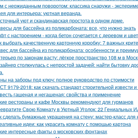
м с неожиданным поворотом: классика снаружи - экспериме
ея для интерьера: уютная веранда.
сточный уют и скандинавская простота в одном доме.
весы для бассейна из поликарбоната: все, что нужно знать
фт с настроением - когда бетон сочетается с деревом и цве
к выбрать качественную картонную коробку: 7 важных крит
вес для бассейна из поликарбоната: особенности и преим
терьер по законам васту: лёгкое пространство 108 м в Моск
зайнер столкнулась с непростой задачей: найти бытовку до
а.
ны на заборы под ключ: полное руководство по стоимости
СТ 9179-2018: как скачать стандарт строительной извести и
весть гашеная и негашеная: свойства и применение
кие рестораны и кафе Москвы рекомендуют для гурманов
евратите Свою Комнату в Уютный Уголок: 22 Гениальных И
к сделать бумажные украшения на стену: мастер-класс дл
еативные идеи: как украсить комнату с помощью картона
кие интересные факты о московских фонтанах