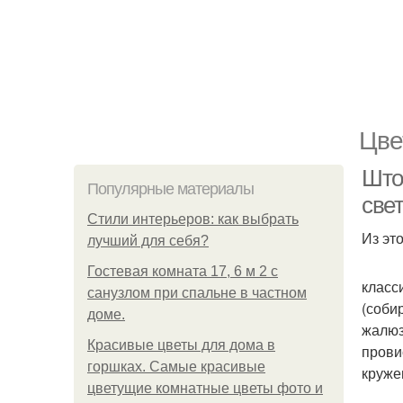
Цве
Што
Популярные материалы
све
Стили интерьеров: как выбрать
Из эт
лучший для себя?
Гостевая комната 17, 6 м 2 с
класс
санузлом при спальне в частном
(соби
доме.
жалюз
Красивые цветы для дома в
прови
горшках. Самые красивые
круже
цветущие комнатные цветы фото и