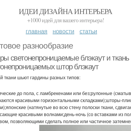
ИДЕИ ДИЗАЙНА ИНТЕРЬЕРА
+1000 идей для вашего интерьера!
главная
новости
статьи
товое разнообразие
ры светонепроницаемые блэкаут и ткань 
тонепроницаемых штор блэкаут
ой ткани шьют гардины разных типов:
ические до пола, с ламбрекенами или без;рулонные (сматы
раются красивыми горизонтальными складками);шторы-плис
и);японские (натянутые во всю стену полоски ткани, сдвиг
сающие красивыми волнами;день-ночь (со вставками из п
вом, позволяющими сделать полное или частичное затемне