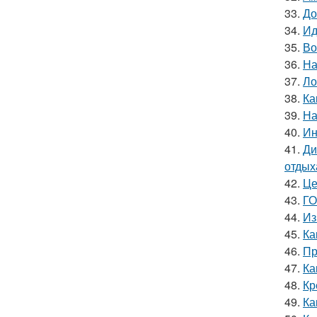
33.
До
34.
Ид
35.
Во
36.
На
37.
Ло
38.
Ка
39.
На
40.
Ин
41.
Ди
отдых
42.
Це
43.
ГО
44.
Из
45.
Ка
46.
Пр
47.
Ка
48.
Кр
49.
Ка