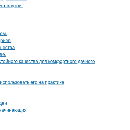
нт внутри.
том.
ериев
ущества
ве.
стойного качества для комфортного дачного
 использовать его на практике
деи
я начинающих