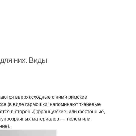
для них. Виды
ваются вверх);сходные с ними римские
се (в виде гармошки, напоминают тканевые
аются в стороны);французские, или фестонные,
олупрозрачных материалов — тюлем или
ние).