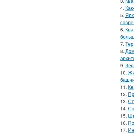
3.
Ква
4.
Как
5.
Ярк
совре
6.
Ква
больш
7.
Тер
8.
Дом
архит
9.
Зел
10.
Жи
башни
11.
Кв
12.
Пр
13.
Ст
14.
Со
15.
Шт
16.
По
17.
Ин