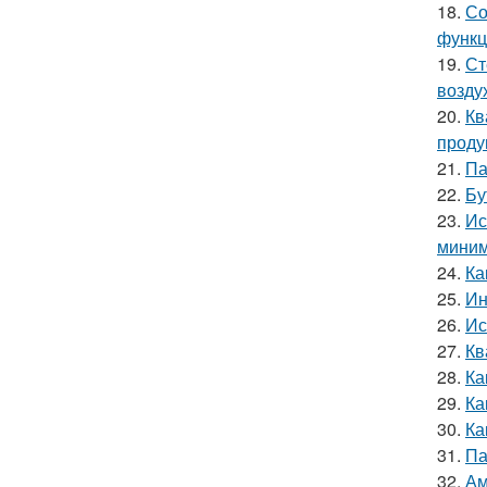
18.
Со
функц
19.
Ст
возду
20.
Кв
проду
21.
Па
22.
Бу
23.
Ис
миним
24.
Ка
25.
Ин
26.
Ис
27.
Кв
28.
Ка
29.
Ка
30.
Ка
31.
Па
32.
Ам