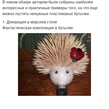
Полезные поделки
Бутылки из-под геля
В новом обзоре автором были собраны наиболее
интересные и практичные примеры того, на что еще
можно пустить ненужные пластиковые бутылки.
1. Декорация в морском стиле
Пластиковые
Поделки для детей
Фантастическая композиция в бутылке.
контейнеры
Поделки из
пластмассовых
Бутылки для улицы
бутылок
Декор из пластиковых
Бутылки для клумб
бутылок
Практичные поделки
Простые поделки