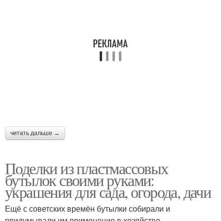
Бутылки для кухни
Игрушки из бутылок
Пингвин из
Красивые поделки
пластиковых бутылок
читать дальше →
Пуфик из пластиковых
Пингвины из
бутылок
пластиковых бутылок
Поделки из пластмассовых
бутылок своими руками:
украшения для сада, огорода, дачи
Цвета из пластиковых
Ещё с советских времён бутылки собирали и
бутылок
придумывали им применение в хозяйстве .