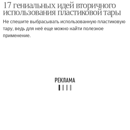
17 гениальных идей вторичного
Поделки из маленьких
Литровая бутылка
использования пластиковой тары
Не спешите выбрасывать использованную пластиковую
тару, ведь для неё еще можно найти полезное
применение.
Бутылки для сада
Птички из бутылок
Пластиковые бутылки
Поделки для сада
Бутылки для детского
Литровые бутылки
сада