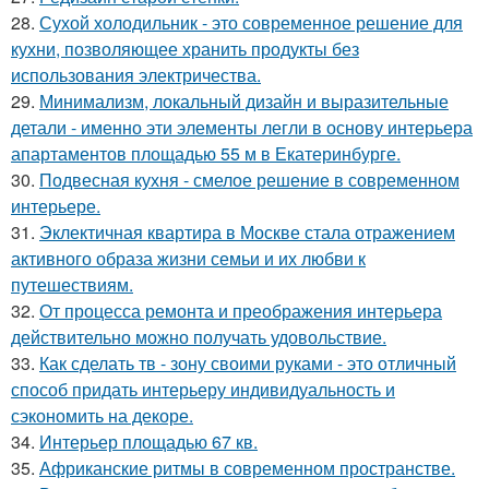
28.
Сухой холодильник - это современное решение для
кухни, позволяющее хранить продукты без
использования электричества.
29.
Минимализм, локальный дизайн и выразительные
детали - именно эти элементы легли в основу интерьера
апартаментов площадью 55 м в Екатеринбурге.
30.
Подвесная кухня - смелое решение в современном
интерьере.
31.
Эклектичная квартира в Москве стала отражением
активного образа жизни семьи и их любви к
путешествиям.
32.
От процесса ремонта и преображения интерьера
действительно можно получать удовольствие.
33.
Как сделать тв - зону своими руками - это отличный
способ придать интерьеру индивидуальность и
сэкономить на декоре.
34.
Интерьер площадью 67 кв.
35.
Африканские ритмы в современном пространстве.