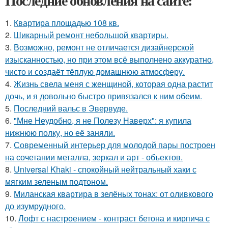
Последние обновления на сайте:
1.
Квартира площадью 108 кв.
2.
Шикарный ремонт небольшой квартиры.
3.
Возможно, ремонт не отличается дизайнерской
изысканностью, но при этом всё выполнено аккуратно,
чисто и создаёт тёплую домашнюю атмосферу.
4.
Жизнь свела меня с женщиной, которая одна растит
дочь, и я довольно быстро привязался к ним обеим.
5.
Последний вальс в Эвервуде.
6.
"Мне Неудобно, я не Полезу Наверх": я купила
нижнюю полку, но её заняли.
7.
Современный интерьер для молодой пары построен
на сочетании металла, зеркал и арт - объектов.
8.
Universal Khaki - спокойный нейтральный хаки с
мягким зеленым подтоном.
9.
Миланская квартира в зелёных тонах: от оливкового
до изумрудного.
10.
Лофт с настроением - контраст бетона и кирпича с