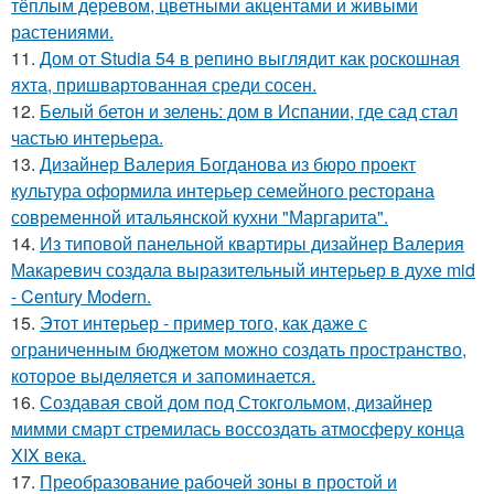
тёплым деревом, цветными акцентами и живыми
растениями.
11.
Дом от Studia 54 в репино выглядит как роскошная
яхта, пришвартованная среди сосен.
12.
Белый бетон и зелень: дом в Испании, где сад стал
частью интерьера.
13.
Дизайнер Валерия Богданова из бюро проект
культура оформила интерьер семейного ресторана
современной итальянской кухни "Маргарита".
14.
Из типовой панельной квартиры дизайнер Валерия
Макаревич создала выразительный интерьер в духе mid
- Century Modern.
15.
Этот интерьер - пример того, как даже с
ограниченным бюджетом можно создать пространство,
которое выделяется и запоминается.
16.
Создавая свой дом под Стокгольмом, дизайнер
мимми смарт стремилась воссоздать атмосферу конца
XIX века.
17.
Преобразование рабочей зоны в простой и