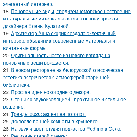
элегантный интерьер.
18.
Панорамные виды, средиземноморское настроение
и натуральные материалы легли в основу проекта
дизайнера Елены Кулагиной.
19.
Архитектор Анна скорик создала эклектичный
интерьер, объединив современные материалы и
винтажные формы.
20.
Оригинальность часто из нового взгляда на
привычные вещи рождается.
21.
В новом ресторане на белорусской классическая
эстетика встречается с атмосферой старинной
библиотеки.
22.
Простая идея новогоднего декора.
23.
Стены со звукоизоляцией - практичное и стильное
решение.
24.
Тренды 2026: акцент на потолок.
25.
До/после ванной комнаты в хрущёвке.
26.
На звук и цвет: студия подкастов Podimo в Осло.
27.
Редизайн старой стенки: