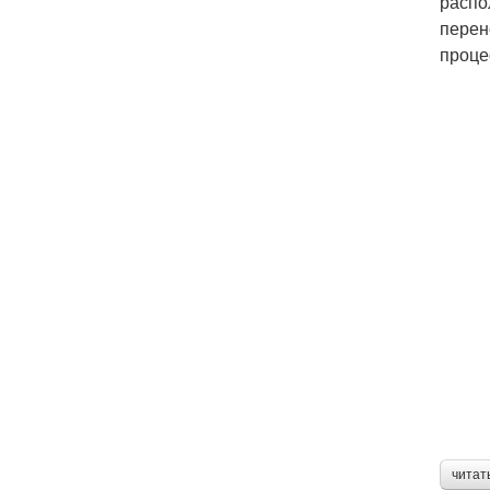
распо
перен
проце
читат