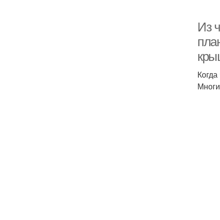
Из 
пла
кры
Когда
Многи