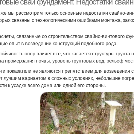
товые сваи фундамент. Недостатки свайн
 же мы рассмотрим только основные недостатки свайно-ви
торых связаны с технологическими ошибками монтажа, зал
асчеты, связанные со строительством свайно-винтового ф
ие опыт в возведении конструкций подобного рода.
тойчивость опор влияет все, что касается структуры грунта 
на промерзания почвы, уровень грунтовых вод, рельеф мес
эти показатели не являются препятствием для возведения 
т лучшим вариантом в сложных условиях, небольшие погре
сти к усадке всего дома или одной его стороны.