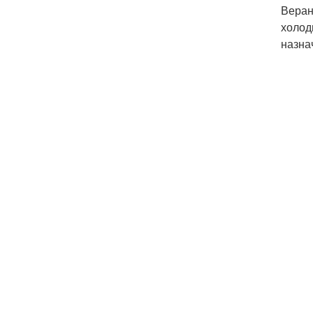
Веран
холод
назна