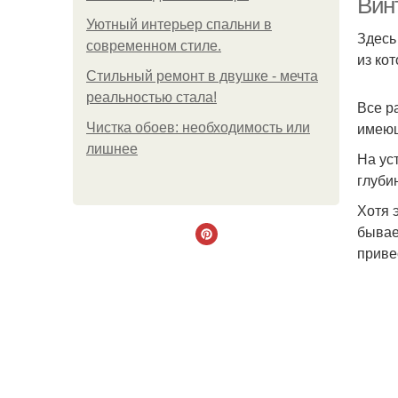
Вин
Уютный интерьер спальни в
Здесь
современном стиле.
из ко
Стильный ремонт в двушке - мечта
реальностью стала!
Все р
имеющ
Чистка обоев: необходимость или
лишнее
На ус
глуби
Хотя 
бывае
приве