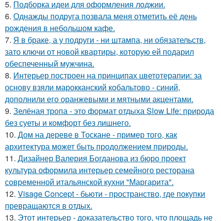
5.
Подборка идеи для оформления лоджии.
6.
Однажды подруга позвала меня отметить её день
рождения в небольшом кафе.
7.
Я в браке, а у подруги - ни штампа, ни обязательств,
зато ключи от новой квартиры, которую ей подарил
обеспеченный мужчина.
8.
Интерьер построен на принципах цветотерапии: за
основу взяли марокканский кобальтово - синий,
дополнили его оранжевыми и мятными акцентами.
9.
Зелёная тропа - это формат отдыха Slow Life: природа
без суеты и комфорт без лишнего.
10.
Дом на дереве в Тоскане - пример того, как
архитектура может быть продолжением природы.
11.
Дизайнер Валерия Богданова из бюро проект
культура оформила интерьер семейного ресторана
современной итальянской кухни "Маргарита".
12.
Visage Concept - бьюти - пространство, где покупки
превращаются в отдых.
13.
Этот интерьер - доказательство того, что площадь не