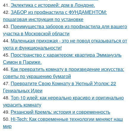
41.
Эклектика с историей: дом в Лондоне.
42.
ЗАБОР из профнастила с ФУНДАМЕНТОМ:
пошаговая инструкция по установке
43.
Преимущества заборов из профнастила для вашего
участка в Московской области
44.
Маленькая прихожая - это не повод отказываться от
уюта и функциональности!
45.
Пространство с характером: квартира Эммануэль
Симон в Париже.
46.
Как превратить комнату в произведение искусства:
советы по украшению бумагой
47.
Превратите Свою Комнату в Уютный Уголок: 22
Гениальных Идеи
48.
Топ-10 идей: как нереально красиво и оригинально
украсить комнату
49.
Рязанский Кремль: история и современность
50.
Hi-Tech: Как современные технологии меняют наш
мир