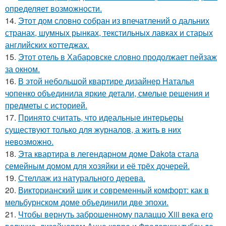
определяет возможности.
14.
Этот дом словно собран из впечатлений о дальних
странах, шумных рынках, текстильных лавках и старых
английских коттеджах.
15.
Этот отель в Хабаровске словно продолжает пейзаж
за окном.
16.
В этой небольшой квартире дизайнер Наталья
чопенко объединила яркие детали, смелые решения и
предметы с историей.
17.
Принято считать, что идеальные интерьеры
существуют только для журналов, а жить в них
невозможно.
18.
Эта квартира в легендарном доме Dakota стала
семейным домом для хозяйки и её трёх дочерей.
19.
Стеллаж из натурального дерева.
20.
Викторианский шик и современный комфорт: как в
мельбурнском доме объединили две эпохи.
21.
Чтобы вернуть заброшенному палаццо Xiii века его