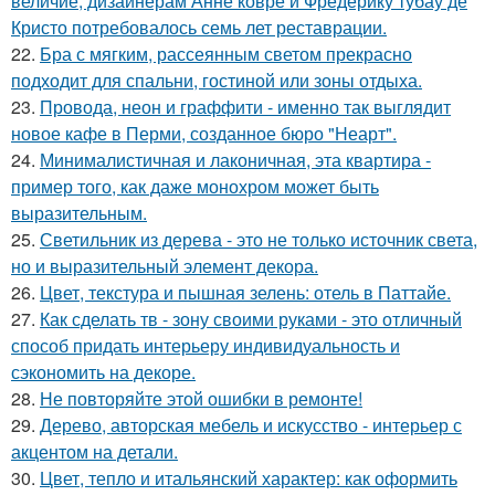
величие, дизайнерам Анне ковре и Фредерику тубау де
Кристо потребовалось семь лет реставрации.
22.
Бра с мягким, рассеянным светом прекрасно
подходит для спальни, гостиной или зоны отдыха.
23.
Провода, неон и граффити - именно так выглядит
новое кафе в Перми, созданное бюро "Неарт".
24.
Минималистичная и лаконичная, эта квартира -
пример того, как даже монохром может быть
выразительным.
25.
Светильник из дерева - это не только источник света,
но и выразительный элемент декора.
26.
Цвет, текстура и пышная зелень: отель в Паттайе.
27.
Как сделать тв - зону своими руками - это отличный
способ придать интерьеру индивидуальность и
сэкономить на декоре.
28.
Не повторяйте этой ошибки в ремонте!
29.
Дерево, авторская мебель и искусство - интерьер с
акцентом на детали.
30.
Цвет, тепло и итальянский характер: как оформить