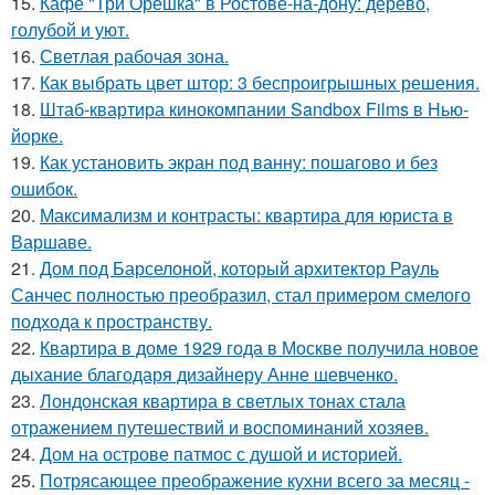
15.
Кафе "Три Орешка" в Ростове-на-дону: дерево,
голубой и уют.
16.
Светлая рабочая зона.
17.
Как выбрать цвет штор: 3 беспроигрышных решения.
18.
Штаб-квартира кинокомпании Sandbox Films в Нью-
йорке.
19.
Как установить экран под ванну: пошагово и без
ошибок.
20.
Максимализм и контрасты: квартира для юриста в
Варшаве.
21.
Дом под Барселоной, который архитектор Рауль
Санчес полностью преобразил, стал примером смелого
подхода к пространству.
22.
Квартира в доме 1929 года в Москве получила новое
дыхание благодаря дизайнеру Анне шевченко.
23.
Лондонская квартира в светлых тонах стала
отражением путешествий и воспоминаний хозяев.
24.
Дом на острове патмос с душой и историей.
25.
Потрясающее преображение кухни всего за месяц -