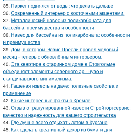
35.
Паркет поднялся от воды: что делать дальше
36.
Современный интерьер с восточными акцентами.
37.
Металлический навес из поликарбоната для
бассейна: преимущества и особенности
38.
Навес для бассейна из поликарбоната: особенности
и преимущества
39.
Дом, в котором Элвис Пресли провёл медовый
месяц - теперь с обновлённым интерьером.
40.
Эта квартира в старинном доме в Стокгольме
объединяет элементы северного ар - нуво и
скандинавского минимализма.
41.
Гашеная известь на даче: полезные свойства и
применение
42.
Какие интересные факты о Кремле
43.
Отзыв о гранулированной извести Стройторгсервис:
качество и надежность для вашего строительства
44.
Где лучше всего отдыхать летом в Кургане
45.
Как сделать креативный декор из бумаги для