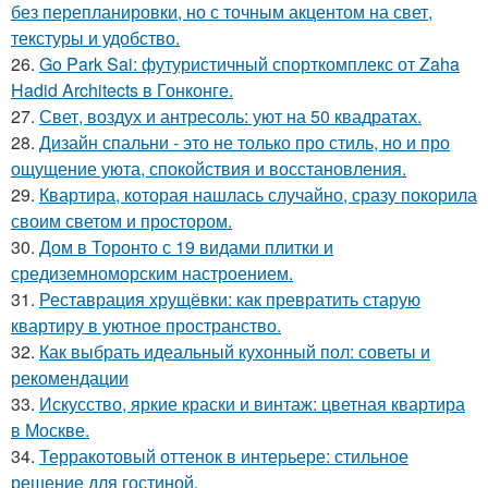
без перепланировки, но с точным акцентом на свет,
текстуры и удобство.
26.
Go Park Sai: футуристичный спорткомплекс от Zaha
Hadid Architects в Гонконге.
27.
Свет, воздух и антресоль: уют на 50 квадратах.
28.
Дизайн спальни - это не только про стиль, но и про
ощущение уюта, спокойствия и восстановления.
29.
Квартира, которая нашлась случайно, сразу покорила
своим светом и простором.
30.
Дом в Торонто с 19 видами плитки и
средиземноморским настроением.
31.
Реставрация хрущёвки: как превратить старую
квартиру в уютное пространство.
32.
Как выбрать идеальный кухонный пол: советы и
рекомендации
33.
Искусство, яркие краски и винтаж: цветная квартира
в Москве.
34.
Терракотовый оттенок в интерьере: стильное
решение для гостиной.