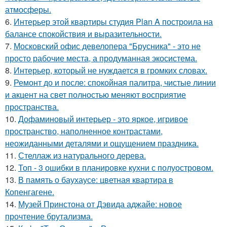
атмосферы.
6.
Интерьер этой квартиры студия Plan A построила на
балансе спокойствия и выразительности.
7.
Московский офис девелопера "Брусника" - это не
просто рабочие места, а продуманная экосистема.
8.
Интерьер, который не нуждается в громких словах.
9.
Ремонт до и после: спокойная палитра, чистые линии
и акцент на свет полностью меняют восприятие
пространства.
10.
Дофаминовый интерьер - это яркое, игривое
пространство, наполненное контрастами,
неожиданными деталями и ощущением праздника.
11.
Стеллаж из натурального дерева.
12.
Топ - 3 ошибки в планировке кухни с полуостровом.
13.
В память о баухаусе: цветная квартира в
Копенгагене.
14.
Музей Принстона от Дэвида аджайе: новое
прочтение брутализма.