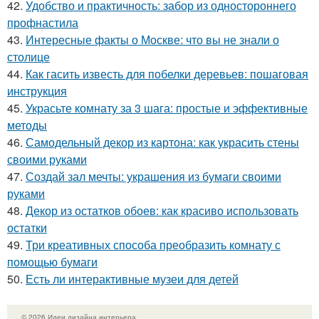
42.
Удобство и практичность: забор из одностороннего
профнастила
43.
Интересные факты о Москве: что вы не знали о
столице
44.
Как гасить известь для побелки деревьев: пошаговая
инструкция
45.
Украсьте комнату за 3 шага: простые и эффективные
методы
46.
Самодельный декор из картона: как украсить стены
своими руками
47.
Создай зал мечты: украшения из бумаги своими
руками
48.
Декор из остатков обоев: как красиво использовать
остатки
49.
Три креативных способа преобразить комнату с
помощью бумаги
50.
Есть ли интерактивные музеи для детей
© 2026 Идеи дизайна интерьера