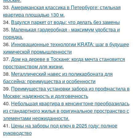
33.
Американская классика в Петербурге: стильная
квартира площадью 130 м.
34.
Вздулся паркет от воды: что делать без замены
35.
Маленькая гардеробная - максимум удобства и
порядка.
36.
Инновационные технологии KRATA: шаг в будущее
химической промышленности
37.
Дом на дереве в Тоскане: когда мечта становится
пространством для жизни.
38.
Металлический навес из поликарбоната для
бассейна: преимущества и особенности
39.
Преимущества установки забора из профнастила в
Москве: надежность и долговечность
40.
Небольшая квартира в кенсингтоне преобразилась
из стандартного жилья в оригинальное пространство с
элементами неожиданности.
41.
Цены на заборы под ключ в 2025 году: полное
руководство