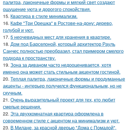
палитра, лаконичные формы и мягкий свет создают
ощущение уюта и дорогого спокойствия.
15.
Квартира в стиле минимализм.
16.
Кафе "Три Орешка" в Ростове-на-дону: дерево,
голубой и уют.
17.
5 неочевидных мест для хранения в квартире.
18.
Дом под Барселоной, который архитектор Рауль
Санчес полностью преобразил, стал примером смелого
подхода к пространству.
19.
Зона за диваном часто недооценивается, хотя
именно она может стать стильным акцентом гостиной.
20.
Теплая палитра, лаконичные формы и продуманные
акценты - интерьер получился функциональным, но не
скучным.
21.
Очень выразительный проект для тех, кто любит
смелые решения.
22.
Эта двухкомнатная квартира оформлена в
современном стиле с акцентом на минимализм и уют.
23.
В Милане, за красной дверью "Дома с Помадой",