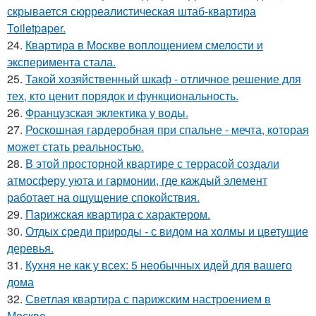
скрывается сюрреалистическая штаб-квартира
Toiletpaper.
24.
Квартира в Москве воплощением смелости и
эксперимента стала.
25.
Такой хозяйственный шкаф - отличное решение для
тех, кто ценит порядок и функциональность.
26.
Французская эклектика у воды.
27.
Роскошная гардеробная при спальне - мечта, которая
может стать реальностью.
28.
В этой просторной квартире с террасой создали
атмосферу уюта и гармонии, где каждый элемент
работает на ощущение спокойствия.
29.
Парижская квартира с характером.
30.
Отдых среди природы - с видом на холмы и цветущие
деревья.
31.
Кухня не как у всех: 5 необычных идей для вашего
дома
32.
Светлая квартира с парижским настроением в
Москве.