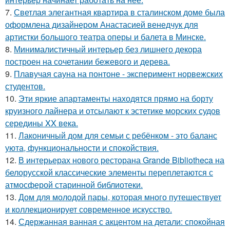
7.
Светлая элегантная квартира в сталинском доме была
оформлена дизайнером Анастасией венедчук для
артистки большого театра оперы и балета в Минске.
8.
Минималистичный интерьер без лишнего декора
построен на сочетании бежевого и дерева.
9.
Плавучая сауна на понтоне - эксперимент норвежских
студентов.
10.
Эти яркие апартаменты находятся прямо на борту
круизного лайнера и отсылают к эстетике морских судов
середины XX века.
11.
Лаконичный дом для семьи с ребёнком - это баланс
уюта, функциональности и спокойствия.
12.
В интерьерах нового ресторана Grande Bibliotheca на
белорусской классические элементы переплетаются с
атмосферой старинной библиотеки.
13.
Дом для молодой пары, которая много путешествует
и коллекционирует современное искусство.
14.
Сдержанная ванная с акцентом на детали: спокойная