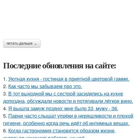
читать дальше →
Последние обновления на сайте:
1.
Уютная кухня - гостиная в приятной цветовой гамме.
2.
Как часто мы забываем про это.
3.
В тот выходной мы с сестрой засиделись на кухне
допоздна, обсуждали новости и потягивали лёгкое вино.
4.
Я вышла замуж поздно: мне было 33, мужу - 36.
5.
Парни часто слышат упрёки в неряшливости и плохой
гигиене, особенно когда речь идёт об интимных вещах.
6.
Когда гастрономия становится образом жизни,
интерьер начинает работать на неё.