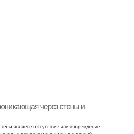
проникающая через стены и
стены является отсутствие или повреждение
ричины нарушения целостности внешней