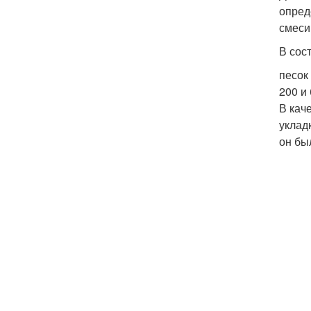
опред
смеси
В сос
песок
200 и
В кач
уклад
он бы