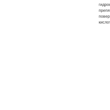
гидро
препя
повер
кислот