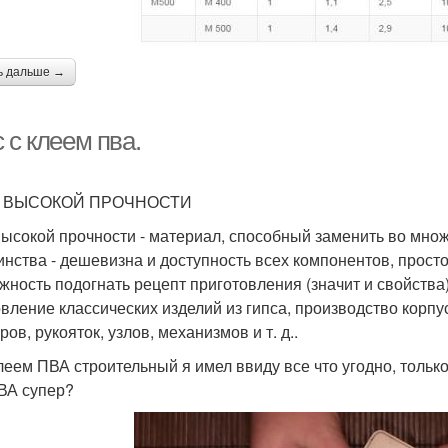
ь дальше →
 с клеем пва.
 ВЫСОКОЙ ПРОЧНОСТИ
высокой прочности - материал, способный заменить во множ
инства - дешевизна и доступность всех компонентов, прост
жность подогнать рецепт приготовления (значит и свойства
овление классических изделий из гипса, производство корп
ов, рукояток, узлов, механизмов и т. д..
леем ПВА строительный я имел ввиду все что угодно, только
ВА супер?