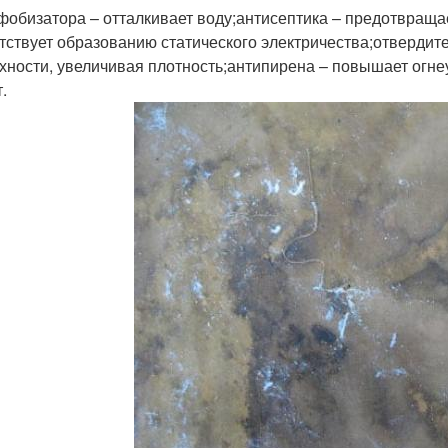
фобизатора – отталкивает воду;антисептика – предотвраща
тствует образованию статического электричества;отвердит
хности, увеличивая плотность;антипирена – повышает огне
.