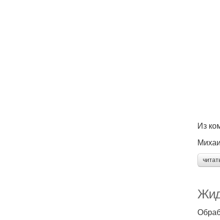
Из ко
Михаи
читат
Жидк
Обраб