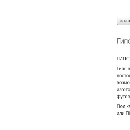
читат
Гипс
ГИПС
Гипс 
досто
возмо
изгот
футляр
Под к
или П