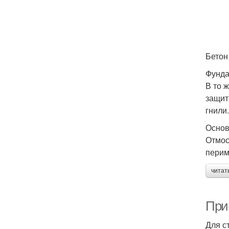
Бетон
Фунда
В то 
защит
гнили
Основ
Отмос
перим
читат
При
Для с