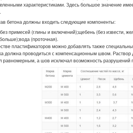
еленными характеристиками. Здесь большое значение имеет
.
тав бетона должны входить следующие компоненты:
 без примесей (глины и включений);щебень (без извести, жел
 больше);вода (проточная).
естве пластификаторов можно добавлять также специальные
ка должна проводиться с компенсационным швом. Раствор 
л равномерным, а шов исключал возможность разрушений 