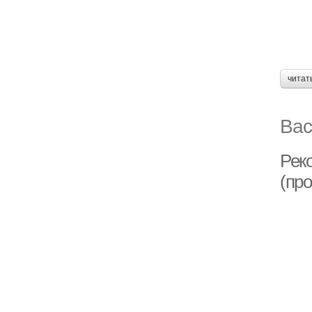
читат
Вас
Рек
(пр