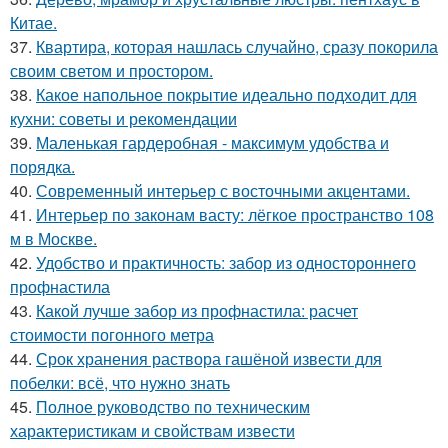
Китае.
37.
Квартира, которая нашлась случайно, сразу покорила
своим светом и простором.
38.
Какое напольное покрытие идеально подходит для
кухни: советы и рекомендации
39.
Маленькая гардеробная - максимум удобства и
порядка.
40.
Современный интерьер с восточными акцентами.
41.
Интерьер по законам васту: лёгкое пространство 108
м в Москве.
42.
Удобство и практичность: забор из одностороннего
профнастила
43.
Какой лучше забор из профнастила: расчет
стоимости погонного метра
44.
Срок хранения раствора гашёной извести для
побелки: всё, что нужно знать
45.
Полное руководство по техническим
характеристикам и свойствам извести