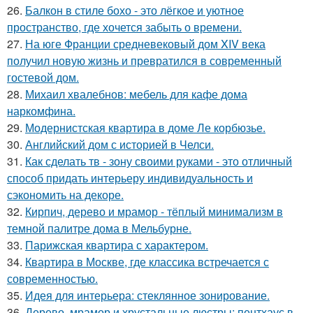
26.
Балкон в стиле бохо - это лёгкое и уютное
пространство, где хочется забыть о времени.
27.
На юге Франции средневековый дом XIV века
получил новую жизнь и превратился в современный
гостевой дом.
28.
Михаил хвалебнов: мебель для кафе дома
наркомфина.
29.
Модернистская квартира в доме Ле корбюзье.
30.
Английский дом с историей в Челси.
31.
Как сделать тв - зону своими руками - это отличный
способ придать интерьеру индивидуальность и
сэкономить на декоре.
32.
Кирпич, дерево и мрамор - тёплый минимализм в
темной палитре дома в Мельбурне.
33.
Парижская квартира с характером.
34.
Квартира в Москве, где классика встречается с
современностью.
35.
Идея для интерьера: стеклянное зонирование.
36.
Дерево, мрамор и хрустальные люстры: пентхаус в