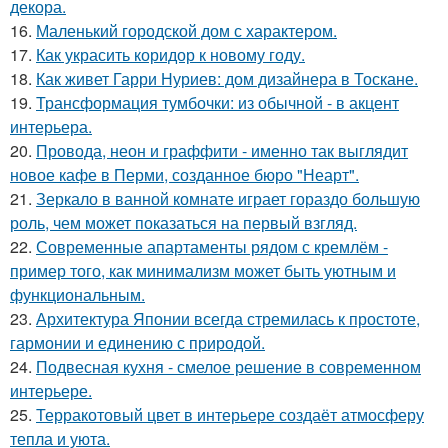
декора.
16.
Маленький городской дом с характером.
17.
Как украсить коридор к новому году.
18.
Как живет Гарри Нуриев: дом дизайнера в Тоскане.
19.
Трансформация тумбочки: из обычной - в акцент
интерьера.
20.
Провода, неон и граффити - именно так выглядит
новое кафе в Перми, созданное бюро "Неарт".
21.
Зеркало в ванной комнате играет гораздо большую
роль, чем может показаться на первый взгляд.
22.
Современные апартаменты рядом с кремлём -
пример того, как минимализм может быть уютным и
функциональным.
23.
Архитектура Японии всегда стремилась к простоте,
гармонии и единению с природой.
24.
Подвесная кухня - смелое решение в современном
интерьере.
25.
Терракотовый цвет в интерьере создаёт атмосферу
тепла и уюта.