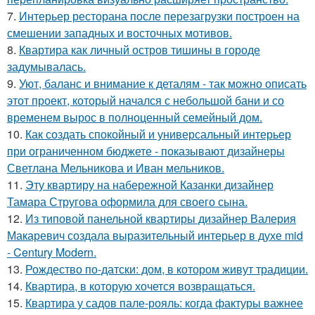
7.
Интерьер ресторана после перезагрузки построен на
смешении западных и восточных мотивов.
8.
Квартира как личный остров тишины в городе
задумывалась.
9.
Уют, баланс и внимание к деталям - так можно описать
этот проект, который начался с небольшой бани и со
временем вырос в полноценный семейный дом.
10.
Как создать спокойный и универсальный интерьер
при ограниченном бюджете - показывают дизайнеры
Светлана Мельникова и Иван мельников.
11.
Эту квартиру на набережной Казанки дизайнер
Тамара Стругова оформила для своего сына.
12.
Из типовой панельной квартиры дизайнер Валерия
Макаревич создала выразительный интерьер в духе mid
- Century Modern.
13.
Рождество по-датски: дом, в котором живут традиции.
14.
Квартира, в которую хочется возвращаться.
15.
Квартира у садов пале-рояль: когда фактуры важнее