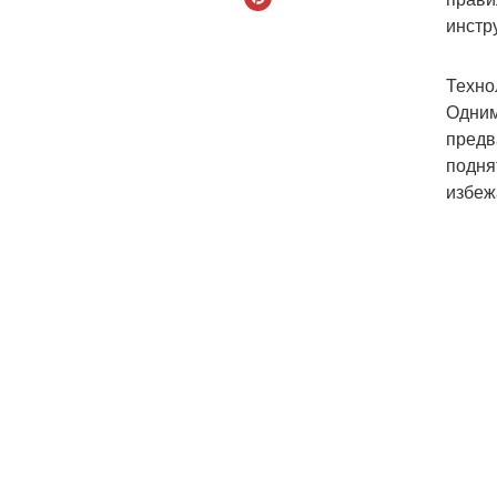
инстр
Техно
Одним
предв
подня
избеж