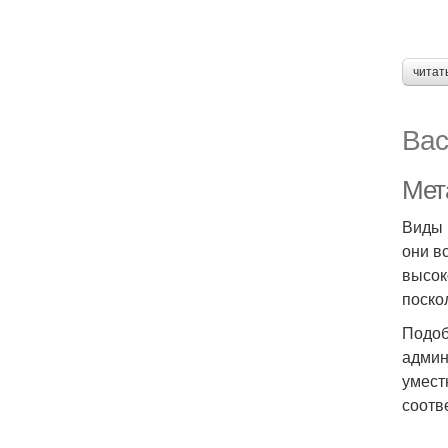
читат
Вас
Мет
Виды 
они в
высок
поско
Подоб
админ
умест
соотв