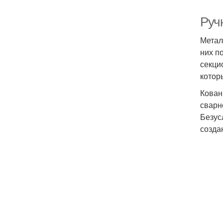
Руч
Метал
них п
секци
котор
Кован
сварно
Безус
созда