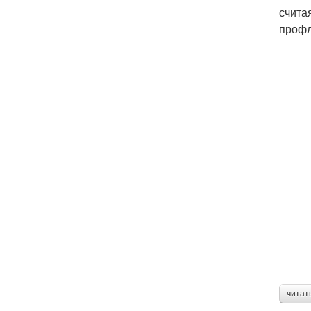
счита
профл
читат