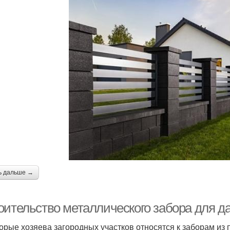
ь дальше →
оительство металлического забора для да
орые хозяева загородных участков относятся к заборам из