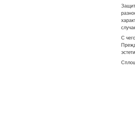
Защит
разно
харак
случа
С чег
Прежд
эстет
Спло