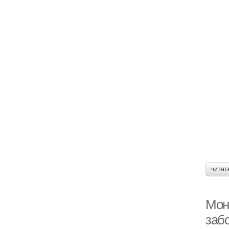
читат
Мон
заб