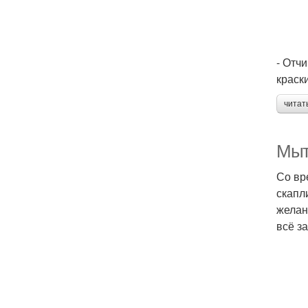
- Отч
краск
читат
Мыт
Со вр
скапл
желан
всё з