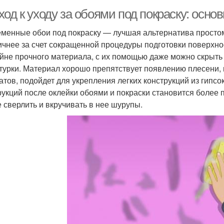
од к уходу за обоями под покраску: осно
менные обои под покраску — лучшая альтернатива простом
ичнее за счет сокращенной процедуры подготовки поверхнос
айне прочного материала, с их помощью даже можно скрыт
турки. Материал хорошо препятствует появлению плесени, 
атов, подойдет для укрепления легких конструкций из гипсо
рукций после оклейки обоями и покраски становится более 
 сверлить и вкручивать в нее шурупы.