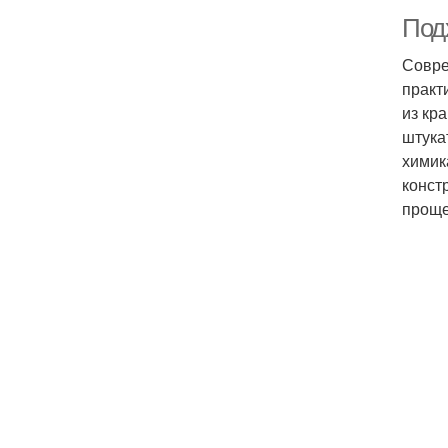
Подх
Совре
практ
из кр
штука
химик
конст
проще