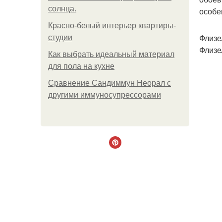
солнца.
особе
Красно-белый интерьер квартиры-
Флизе
студии
Флизе
Как выбрать идеальный материал
для пола на кухне
Сравнение Сандиммун Неорал с
другими иммуносупрессорами