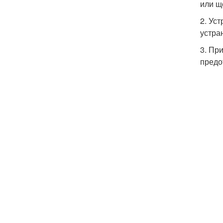
или ще
2. Ус
устра
3. Пр
предо