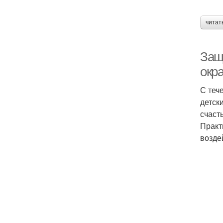
читат
Защ
окр
С теч
детск
счаст
Практ
возде