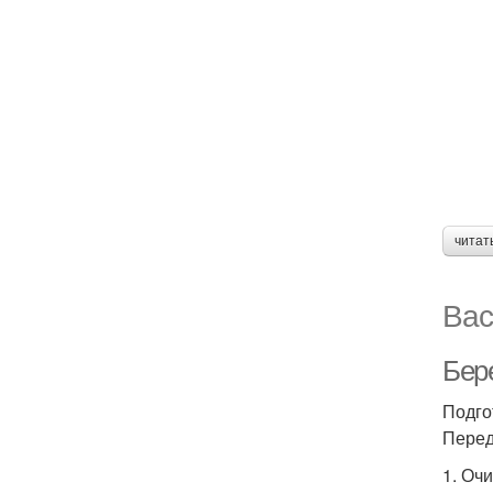
читат
Вас
Бере
Подго
Перед
1. Оч