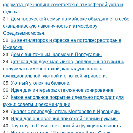
формата, где шопинг сочетается с атмосферой уюта и
отдыха.
31.
Дом творческой семьи на майорке объединяет в себе
скандинавскую лаконичность и атмосферу
Средиземноморья.
32.
26 вентиляторов и фреска на потолке: ресторан в
Ижевске.
33.
Дом с винтажным шармом в Португалии.
34.
Детская для двух мальчиков, воплощённая в жизнь,
получилась именно такой, как задумывалось:
функциональной, уютной и с ноткой игривости.
35.
Уютный уголок на балконе.
36.
Идея для интерьера: стеклянное зонирование.
37.
Какое напольное покрытие идеально подходит для
кухни: советы и рекомендации
38.
Диалог с природой: отель Montenotte в Ирландии.
39.
Идея для обновления прихожей своими руками.
40.
Таунхаус в Сочи: свет, покой и функциональность.
41.
Интерьер в стиле "Разрушенного Замка": как