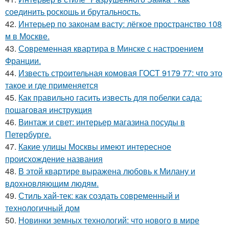
соединить роскошь и брутальность.
42.
Интерьер по законам васту: лёгкое пространство 108
м в Москве.
43.
Современная квартира в Минске с настроением
Франции.
44.
Известь строительная комовая ГОСТ 9179 77: что это
такое и где применяется
45.
Как правильно гасить известь для побелки сада:
пошаговая инструкция
46.
Винтаж и свет: интерьер магазина посуды в
Петербурге.
47.
Какие улицы Москвы имеют интересное
происхождение названия
48.
В этой квартире выражена любовь к Милану и
вдохновляющим людям.
49.
Стиль хай-тек: как создать современный и
технологичный дом
50.
Новинки земных технологий: что нового в мире