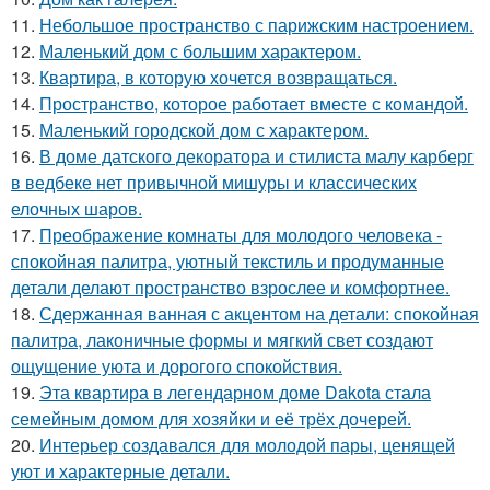
11.
Небольшое пространство с парижским настроением.
12.
Маленький дом с большим характером.
13.
Квартира, в которую хочется возвращаться.
14.
Пространство, которое работает вместе с командой.
15.
Маленький городской дом с характером.
16.
В доме датского декоратора и стилиста малу карберг
в ведбеке нет привычной мишуры и классических
елочных шаров.
17.
Преображение комнаты для молодого человека -
спокойная палитра, уютный текстиль и продуманные
детали делают пространство взрослее и комфортнее.
18.
Сдержанная ванная с акцентом на детали: спокойная
палитра, лаконичные формы и мягкий свет создают
ощущение уюта и дорогого спокойствия.
19.
Эта квартира в легендарном доме Dakota стала
семейным домом для хозяйки и её трёх дочерей.
20.
Интерьер создавался для молодой пары, ценящей
уют и характерные детали.