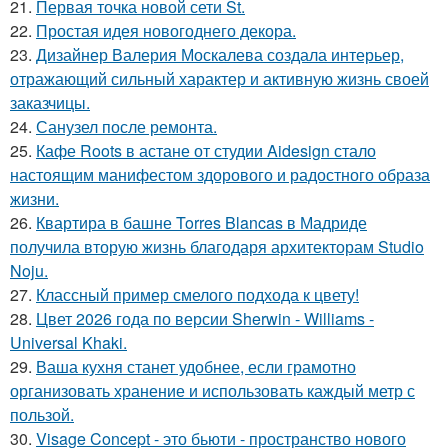
21.
Первая точка новой сети St.
22.
Простая идея новогоднего декора.
23.
Дизайнер Валерия Москалева создала интерьер,
отражающий сильный характер и активную жизнь своей
заказчицы.
24.
Санузел после ремонта.
25.
Кафе Roots в астане от студии Aidesign стало
настоящим манифестом здорового и радостного образа
жизни.
26.
Квартира в башне Torres Blancas в Мадриде
получила вторую жизнь благодаря архитекторам Studio
Noju.
27.
Классный пример смелого подхода к цвету!
28.
Цвет 2026 года по версии Sherwin - Williams -
Universal Khaki.
29.
Ваша кухня станет удобнее, если грамотно
организовать хранение и использовать каждый метр с
пользой.
30.
Visage Concept - это бьюти - пространство нового