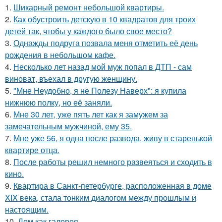
1.
Шикарный ремонт небольшой квартиры.
2.
Как обустроить детскую в 10 квадратов для троих
детей так, чтобы у каждого было свое место?
3.
Однажды подруга позвала меня отметить её день
рождения в небольшом кафе.
4.
Несколько лет назад мой муж попал в ДТП - сам
виноват, въехал в другую женщину.
5.
"Мне Неудобно, я не Полезу Наверх": я купила
нижнюю полку, но её заняли.
6.
Мне 30 лет, уже пять лет как я замужем за
замечательным мужчиной, ему 35.
7.
Мне уже 56, я одна после развода, живу в старенькой
квартире отца.
8.
После работы решил немного развеяться и сходить в
кино.
9.
Квартира в Санкт-петербурге, расположенная в доме
XIX века, стала тонким диалогом между прошлым и
настоящим.
10.
Дом как галерея.