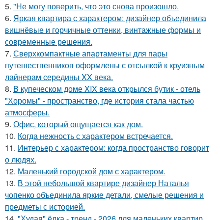
5.
"Не могу поверить, что это снова произошло.
6.
Яркая квартира с характером: дизайнер объединила
вишнёвые и горчичные оттенки, винтажные формы и
современные решения.
7.
Сверхкомпактные апартаменты для пары
путешественников оформлены с отсылкой к круизным
лайнерам середины XX века.
8.
В купеческом доме XIX века открылся бутик - отель
"Хоромы" - пространство, где история стала частью
атмосферы.
9.
Офис, который ощущается как дом.
10.
Когда нежность с характером встречается.
11.
Интерьер с характером: когда пространство говорит
о людях.
12.
Маленький городской дом с характером.
13.
В этой небольшой квартире дизайнер Наталья
чопенко объединила яркие детали, смелые решения и
предметы с историей.
14.
"Худая" ёлка - тренд - 2026 для маленьких квартир.