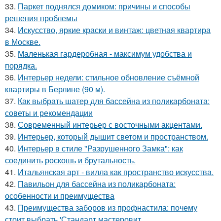
33.
Паркет поднялся домиком: причины и способы
решения проблемы
34.
Искусство, яркие краски и винтаж: цветная квартира
в Москве.
35.
Маленькая гардеробная - максимум удобства и
порядка.
36.
Интерьер недели: стильное обновление съёмной
квартиры в Берлине (90 м).
37.
Как выбрать шатер для бассейна из поликарбоната:
советы и рекомендации
38.
Современный интерьер с восточными акцентами.
39.
Интерьер, который дышит светом и пространством.
40.
Интерьер в стиле "Разрушенного Замка": как
соединить роскошь и брутальность.
41.
Итальянская арт - вилла как пространство искусства.
42.
Павильон для бассейна из поликарбоната:
особенности и преимущества
43.
Преимущества заборов из профнастила: почему
стоит выбрать 'Стандарт мастеровит