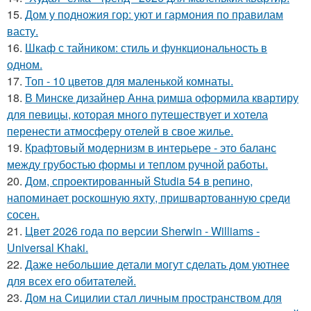
15.
Дом у подножия гор: уют и гармония по правилам
васту.
16.
Шкаф с тайником: стиль и функциональность в
одном.
17.
Топ - 10 цветов для маленькой комнаты.
18.
В Минске дизайнер Анна римша оформила квартиру
для певицы, которая много путешествует и хотела
перенести атмосферу отелей в свое жилье.
19.
Крафтовый модернизм в интерьере - это баланс
между грубостью формы и теплом ручной работы.
20.
Дом, спроектированный Studia 54 в репино,
напоминает роскошную яхту, пришвартованную среди
сосен.
21.
Цвет 2026 года по версии Sherwin - Williams -
Universal Khaki.
22.
Даже небольшие детали могут сделать дом уютнее
для всех его обитателей.
23.
Дом на Сицилии стал личным пространством для