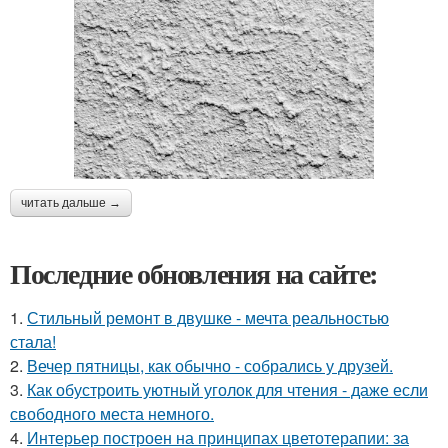
читать дальше →
Последние обновления на сайте:
1.
Стильный ремонт в двушке - мечта реальностью
стала!
2.
Вечер пятницы, как обычно - собрались у друзей.
3.
Как обустроить уютный уголок для чтения - даже если
свободного места немного.
4.
Интерьер построен на принципах цветотерапии: за