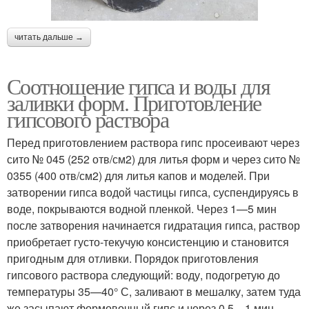
читать дальше →
Соотношение гипса и воды для
заливки форм. Приготовление
гипсового раствора
Перед приготовлением раствора гипс просеивают через
сито № 045 (252 отв/см2) для литья форм и через сито №
0355 (400 отв/см2) для литья капов и моделей. При
затворении гипса водой частицы гипса, суспендируясь в
воде, покрываются водной пленкой. Через 1—5 мин
после затворения начинается гидратация гипса, раствор
приобретает густо-текучую консистенцию и становится
пригодным для отливки. Порядок приготовления
гипсового раствора следующий: воду, подогретую до
температуры 35—40° С, заливают в мешалку, затем туда
же засыпают формовочный гипс и через 0,5—1 мин