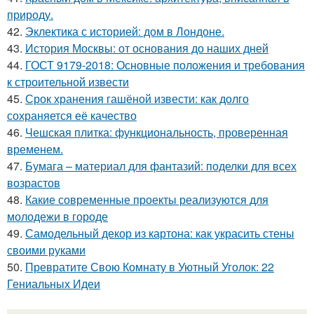
природу.
42.
Эклектика с историей: дом в Лондоне.
43.
История Москвы: от основания до наших дней
44.
ГОСТ 9179-2018: Основные положения и требования
к строительной извести
45.
Срок хранения гашёной извести: как долго
сохраняется её качество
46.
Чешская плитка: функциональность, проверенная
временем.
47.
Бумага – материал для фантазий: поделки для всех
возрастов
48.
Какие современные проекты реализуются для
молодежи в городе
49.
Самодельный декор из картона: как украсить стены
своими руками
50.
Превратите Свою Комнату в Уютный Уголок: 22
Гениальных Идеи