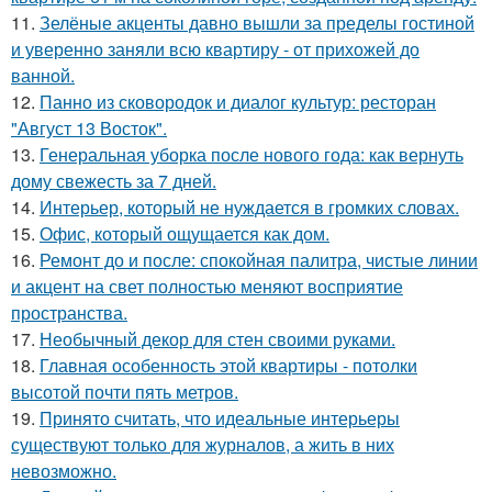
11.
Зелёные акценты давно вышли за пределы гостиной
и уверенно заняли всю квартиру - от прихожей до
ванной.
12.
Панно из сковородок и диалог культур: ресторан
"Август 13 Восток".
13.
Генеральная уборка после нового года: как вернуть
дому свежесть за 7 дней.
14.
Интерьер, который не нуждается в громких словах.
15.
Офис, который ощущается как дом.
16.
Ремонт до и после: спокойная палитра, чистые линии
и акцент на свет полностью меняют восприятие
пространства.
17.
Необычный декор для стен своими руками.
18.
Главная особенность этой квартиры - потолки
высотой почти пять метров.
19.
Принято считать, что идеальные интерьеры
существуют только для журналов, а жить в них
невозможно.