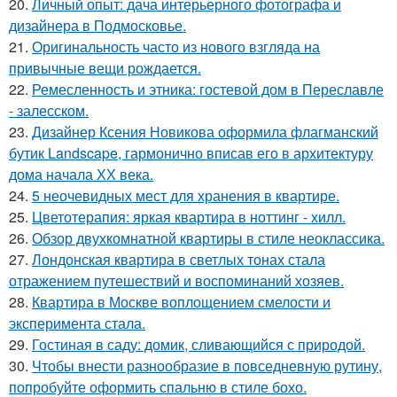
20.
Личный опыт: дача интерьерного фотографа и
дизайнера в Подмосковье.
21.
Оригинальность часто из нового взгляда на
привычные вещи рождается.
22.
Ремесленность и этника: гостевой дом в Переславле
- залесском.
23.
Дизайнер Ксения Новикова оформила флагманский
бутик Landscape, гармонично вписав его в архитектуру
дома начала ХХ века.
24.
5 неочевидных мест для хранения в квартире.
25.
Цветотерапия: яркая квартира в ноттинг - хилл.
26.
Обзор двухкомнатной квартиры в стиле неоклассика.
27.
Лондонская квартира в светлых тонах стала
отражением путешествий и воспоминаний хозяев.
28.
Квартира в Москве воплощением смелости и
эксперимента стала.
29.
Гостиная в саду: домик, сливающийся с природой.
30.
Чтобы внести разнообразие в повседневную рутину,
попробуйте оформить спальню в стиле бохо.