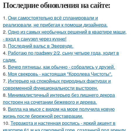
Последние обновления на сайте:
1.
Они самостоятельно всё спланировали и
реализовали, не прибегая к помощи дизайнера.
2.
Одно из самых необычных решений в квартире маши,
- вход в санузел через кухню!
3.
Последний вальс в Эвервуде.
4.
Работаю по графику 2/2, сыну четыре года, ходит в
садик.
5.
Вечер пятницы, как обычно - собрались у друзей.
6.
Моя свекровь - настоящая "Королева Чистоты".
7.
Интерьер на спокойных природных фактурах и
современной функциональности выстроен.
8.
Минималистичный интерьер без лишнего декора
построен на сочетании бежевого и дерева.
9.
Вилла на мысе с видом на море получила новую
жизнь после бережной реставрации.
10.
Терракота и настенная роспись - яркий акцент в
квартире 61 м на соколиной горе, созданной под аренду.