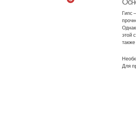
Осн
Гипс 
прочн
Однак
этой 
также
Необх
Для п