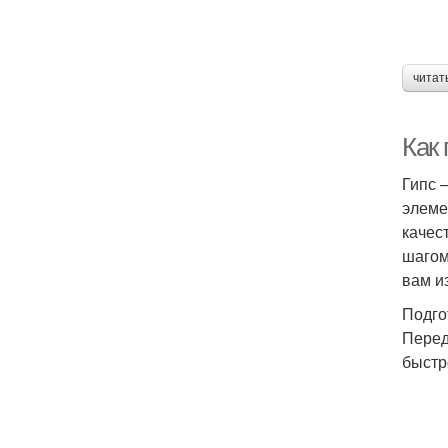
читат
Как
Гипс 
элеме
качес
шагом
вам и
Подго
Перед
быстр