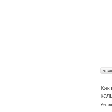
читат
Как
кал
Устал