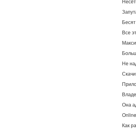
Несёт
Запут
Бесят
Все э
Макси
Больш
Не на
Скачи
Прило
Владе
Она а
Onlin
Как р