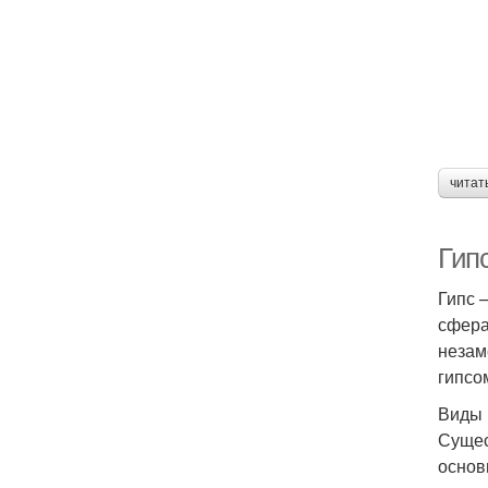
читат
Гипс
Гипс 
сфера
незам
гипсо
Виды 
Сущес
основ