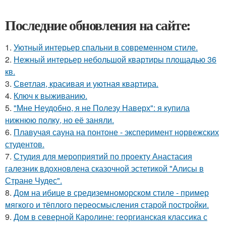
Последние обновления на сайте:
1.
Уютный интерьер спальни в современном стиле.
2.
Нежный интерьер небольшой квартиры площадью 36
кв.
3.
Светлая, красивая и уютная квартира.
4.
Ключ к выживанию.
5.
"Мне Неудобно, я не Полезу Наверх": я купила
нижнюю полку, но её заняли.
6.
Плавучая сауна на понтоне - эксперимент норвежских
студентов.
7.
Студия для мероприятий по проекту Анастасия
галезник вдохновлена сказочной эстетикой "Алисы в
Стране Чудес".
8.
Дом на ибице в средиземноморском стиле - пример
мягкого и тёплого переосмысления старой постройки.
9.
Дом в северной Каролине: георгианская классика с