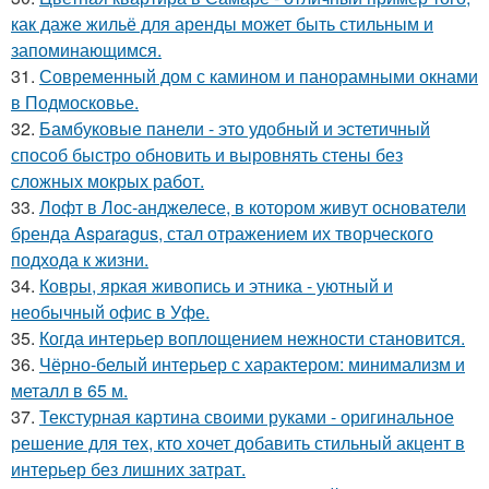
как даже жильё для аренды может быть стильным и
запоминающимся.
31.
Современный дом с камином и панорамными окнами
в Подмосковье.
32.
Бамбуковые панели - это удобный и эстетичный
способ быстро обновить и выровнять стены без
сложных мокрых работ.
33.
Лофт в Лос-анджелесе, в котором живут основатели
бренда Asparagus, стал отражением их творческого
подхода к жизни.
34.
Ковры, яркая живопись и этника - уютный и
необычный офис в Уфе.
35.
Когда интерьер воплощением нежности становится.
36.
Чёрно-белый интерьер с характером: минимализм и
металл в 65 м.
37.
Текстурная картина своими руками - оригинальное
решение для тех, кто хочет добавить стильный акцент в
интерьер без лишних затрат.