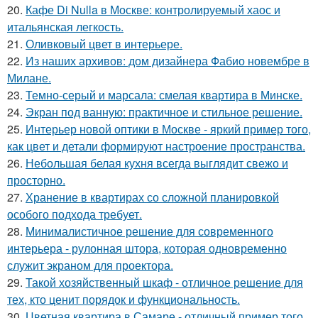
20.
Кафе Di Nulla в Москве: контролируемый хаос и
итальянская легкость.
21.
Оливковый цвет в интерьере.
22.
Из наших архивов: дом дизайнера Фабио новембре в
Милане.
23.
Темно-серый и марсала: смелая квартира в Минске.
24.
Экран под ванную: практичное и стильное решение.
25.
Интерьер новой оптики в Москве - яркий пример того,
как цвет и детали формируют настроение пространства.
26.
Небольшая белая кухня всегда выглядит свежо и
просторно.
27.
Хранение в квартирах со сложной планировкой
особого подхода требует.
28.
Минималистичное решение для современного
интерьера - рулонная штора, которая одновременно
служит экраном для проектора.
29.
Такой хозяйственный шкаф - отличное решение для
тех, кто ценит порядок и функциональность.
30.
Цветная квартира в Самаре - отличный пример того,