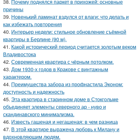
38.
Почему поднялся паркет в прихожей: основные
причины
39.
Новенький ламинат вздулся от влаги: что делать и
как избежать повторения
40.
Интерьер недели: стильное обновление съёмной
квартиры в Берлине (90 м).
41.
Какой исторический период считается золотым веком
Владивостока
42.
Современная квартира с чёрным потолком.
43.
Дом 1930-х годов в Кракове с винтажным
характером.
44.
Преимущества забора из профнастила Эконом:
доступность и надежность
45.
Эта квартира в старинном доме в Стокгольме
объединяет элементы северного ар - нуво и
скандинавского минимализма.
46.
Известь гашеная и негашеная: в чем разница
47.
В этой квартире выражена любовь к Милану и
вдохновляющим людям.