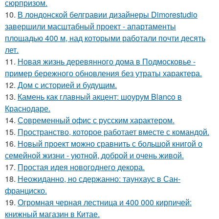
сюрпризом.
10.
В лондонской белгравии дизайнеры Dimorestudio
завершили масштабный проект - апартаменты
площадью 400 м, над которыми работали почти десять
лет.
11.
Новая жизнь деревянного дома в Подмосковье -
пример бережного обновления без утраты характера.
12.
Дом с историей и будущим.
13.
Камень как главный акцент: шоурум Blanco в
Краснодаре.
14.
Современный офис с русским характером.
15.
Пространство, которое работает вместе с командой.
16.
Новый проект можно сравнить с большой книгой о
семейной жизни - уютной, доброй и очень живой.
17.
Простая идея новогоднего декора.
18.
Неожиданно, но сдержанно: таунхаус в Сан-
франциско.
19.
Огромная черная лестница и 400 000 кирпичей:
книжный магазин в Китае.