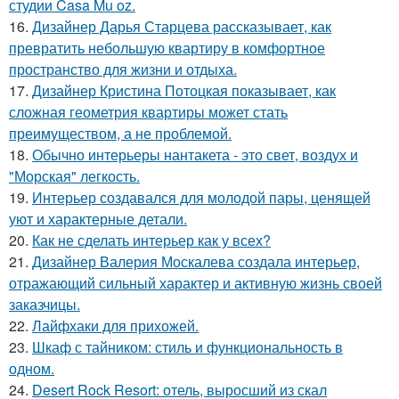
студии Casa Mu oz.
16.
Дизайнер Дарья Старцева рассказывает, как
превратить небольшую квартиру в комфортное
пространство для жизни и отдыха.
17.
Дизайнер Кристина Потоцкая показывает, как
сложная геометрия квартиры может стать
преимуществом, а не проблемой.
18.
Обычно интерьеры нантакета - это свет, воздух и
"Морская" легкость.
19.
Интерьер создавался для молодой пары, ценящей
уют и характерные детали.
20.
Как не сделать интерьер как у всех?
21.
Дизайнер Валерия Москалева создала интерьер,
отражающий сильный характер и активную жизнь своей
заказчицы.
22.
Лайфхаки для прихожей.
23.
Шкаф с тайником: стиль и функциональность в
одном.
24.
Desert Rock Resort: отель, выросший из скал