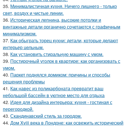
35.
Минималистичная кухня. Ничего лишнего - только
свет, воздух и чистые линии.
36.
Историческая лепнина, высокие потолки и
винтажные детали органично сочетаются с графичным
минимализмом.
37.
Как обыграть торец кухни: детали, которые делают
интерьер цельным.
38.
Как установить стиральную машину с умом.
39.
Постирочный уголок в квартире: как организовать с
умом.
40.
Паркет поднялся домиком: причины и способы
решения проблемы
41.
Как навес из поликарбоната превратит ваш
небольшой бассейн в уютное место для отдыха
42.
Идея для дизайна интерьера: кухня - гостиная с
перегородкой.
43.
Скандинавский стиль за городом.
44.
Дом Xviii века в Лондоне: как освежить исторический