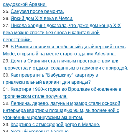
саудовской Аравии.
25.
Санузел после ремонта.
26.
Яркий дом XIX века в Челси.
27.
Никола хардинг доказала, что даже дом конца XIX
века можно спасти без сноса и капитальной
перестройки.
28.
В Римини появился необычный дизайнерский отель
Mode, открытый на месте старого здания Arlesiana.
29.
Дом на Сицилии стал личным пространством для
творчества и отдыха, созданным в гармонии с природой.
30.
Как превратить "Бабушкину" квартиру в
привлекательный вариант для аренды?
31.
Квартира 1960-х годов во Вроцлаве обновление в
тропическом стиле получила.
32.
Лепнина, дерево, латунь и мрамор стали основой
интерьера квартиры площадью 95 м, выполненной с
утончённым французским акцентом.
33.
Квартира с атмосферой ретро в Милане.
34.
Уютный уголок на балконе.