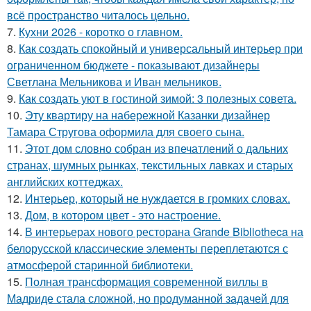
всё пространство читалось цельно.
7.
Кухни 2026 - коротко о главном.
8.
Как создать спокойный и универсальный интерьер при
ограниченном бюджете - показывают дизайнеры
Светлана Мельникова и Иван мельников.
9.
Как создать уют в гостиной зимой: 3 полезных совета.
10.
Эту квартиру на набережной Казанки дизайнер
Тамара Стругова оформила для своего сына.
11.
Этот дом словно собран из впечатлений о дальних
странах, шумных рынках, текстильных лавках и старых
английских коттеджах.
12.
Интерьер, который не нуждается в громких словах.
13.
Дом, в котором цвет - это настроение.
14.
В интерьерах нового ресторана Grande Bibliotheca на
белорусской классические элементы переплетаются с
атмосферой старинной библиотеки.
15.
Полная трансформация современной виллы в
Мадриде стала сложной, но продуманной задачей для