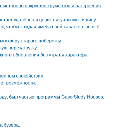
 выстроено вокруг инструментов и настроения
ботает удалённо и ценит визуальную тишину.
к, чтобы каждая имела свой характер, но всё
тмосферу старого побережья.
ую перезагрузку.
ного обновления без утраты характера.
треннем спокойствии.
яет возможности.
оду, был частью программы Case Study Houses.
а бузера.