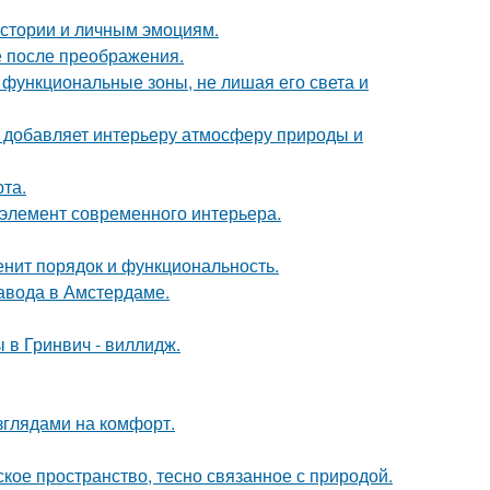
истории и личным эмоциям.
е после преображения.
 функциональные зоны, не лишая его света и
у добавляет интерьеру атмосферу природы и
та.
й элемент современного интерьера.
енит порядок и функциональность.
завода в Амстердаме.
 в Гринвич - виллидж.
зглядами на комфорт.
кое пространство, тесно связанное с природой.