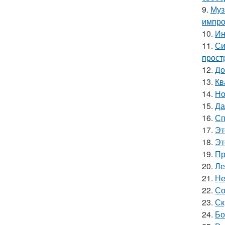
9.
Муз
импро
10.
Ин
11.
Си
прост
12.
До
13.
Кв
14.
Но
15.
Да
16.
Сп
17.
Эт
18.
Эт
19.
Пр
20.
Ле
21.
Не
22.
Со
23.
Ск
24.
Бо