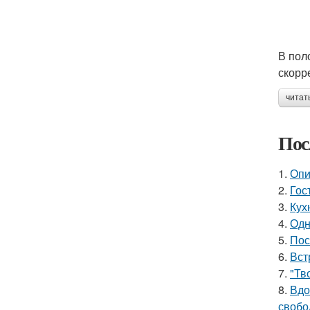
В пол
скорр
читат
Пос
1.
Опи
2.
Гос
3.
Кух
4.
Одн
5.
Пос
6.
Вст
7.
"Тв
8.
Вдо
свобо