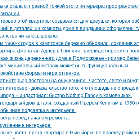
ыка стала отправной точкой этого интерьера: пространство
визации.
терьер этой квартиры создавался для девушки, которая ра
ний в деталях: 34 комнаты дома в вирджинии оформлены та
ранство читалось цельно.
м 1960-х годов в хэмптонсе бережно обновили, сохранив а
артира Джонатан Адлер в Гринвич - виллидж пережила полн
вая жизнь деревянного дома в Подмосковье - пример береж
же минимальный метраж может быть функциональным.
окойствие формы и игра оттенков.
от интерьер построен на ощущениях - чистоте, свете и вну
от интерьер - доказательство того, что площадь не определ
ирода + индастриал: бистро Nothing Fancy в хамовниках.
гендарный дом шталя, созданный Пьером Кенигом в 1960 г
обычная подсветка в интерьере.
веты перед началом ремонта.
ругление в интерьере.
льше цвета: яркая квартира в Нью-йорке по проекту рэйман