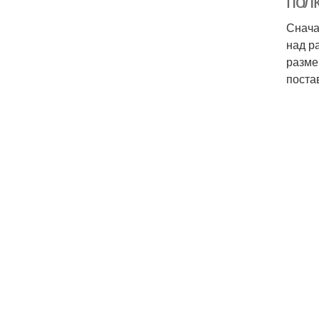
пол
Снача
над р
разме
поста