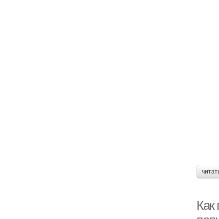
читат
Как 