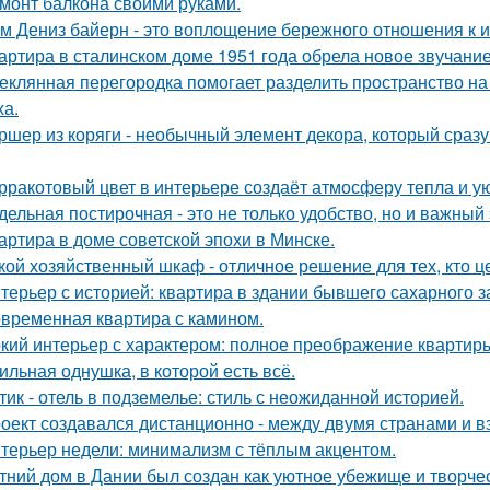
монт балкона своими руками.
м Дениз байерн - это воплощение бережного отношения к 
артира в сталинском доме 1951 года обрела новое звучани
еклянная перегородка помогает разделить пространство на
ха.
ршер из коряги - необычный элемент декора, который сраз
рракотовый цвет в интерьере создаёт атмосферу тепла и ую
дельная постирочная - это не только удобство, но и важны
артира в доме советской эпохи в Минске.
кой хозяйственный шкаф - отличное решение для тех, кто ц
терьер с историей: квартира в здании бывшего сахарного 
временная квартира с камином.
кий интерьер с характером: полное преображение квартиры
ильная однушка, в которой есть всё.
тик - отель в подземелье: стиль с неожиданной историей.
оект создавался дистанционно - между двумя странами и в
терьер недели: минимализм с тёплым акцентом.
тний дом в Дании был создан как уютное убежище и творчес