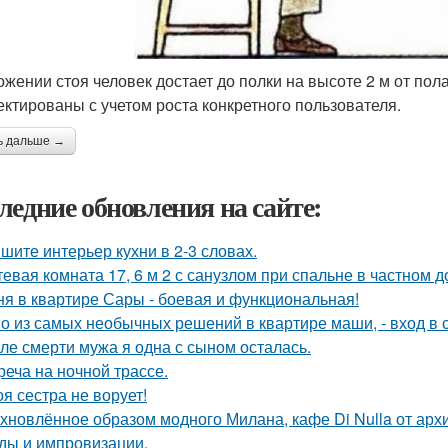
ожении стоя человек достает до полки на высоте 2 м от пол
ектированы с учетом роста конкретного пользователя.
ь дальше →
ледние обновления на сайте:
шите интерьер кухни в 2-3 словах.
тевая комната 17, 6 м 2 с санузлом при спальне в частном д
ня в квартире Сары - боевая и функциональная!
о из самых необычных решений в квартире маши, - вход в с
ле смерти мужа я одна с сыном осталась.
реча на ночной трассе.
оя сестра не ворует!
хновлённое образом модного Милана, кафе Di Nulla от ар
ды и импровизации.