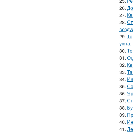
25.
Ре
26.
До
27.
Кв
28.
Ст
возду
29.
То
уюта.
30.
Те
31.
От
32.
Кв
33.
Та
34.
Ин
35.
Со
36.
Яр
37.
Ст
38.
Бу
39.
Пр
40.
Ин
41.
Ле