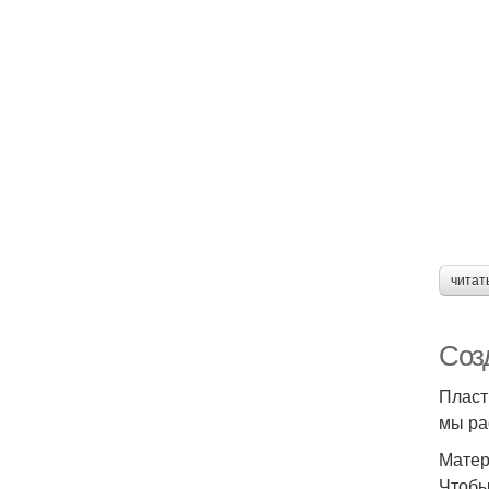
читат
Соз
Пласт
мы ра
Матер
Чтобы