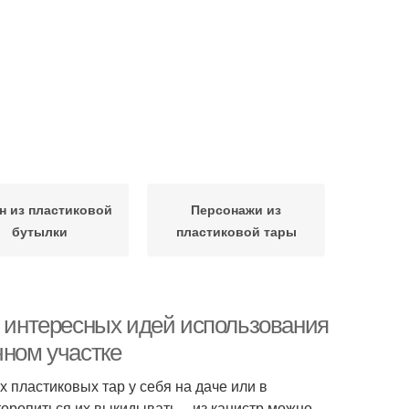
н из пластиковой
Персонажи из
бутылки
пластиковой тары
5 интересных идей использования
чном участке
пластиковых тар у себя на даче или в
торопиться их выкидывать – из канистр можно