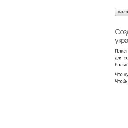
читат
Соз
укр
Пласт
для с
больш
Что н
Чтобы