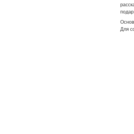
расск
подар
Основ
Для с