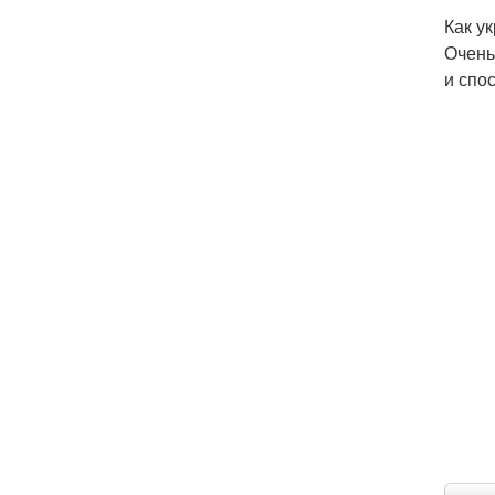
Как у
Очень
и спо