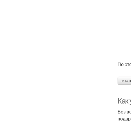
По эт
читат
Как
Без в
подар