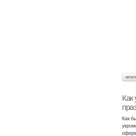
читат
Как 
пра
Как б
укром
оформ