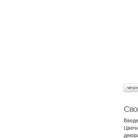
читат
Сво
Введ
Цветн
декор