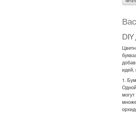
читат
Вас
DIY 
Цветн
буква
добав
идей,
1. Бу
Одной
могут
множе
орхид