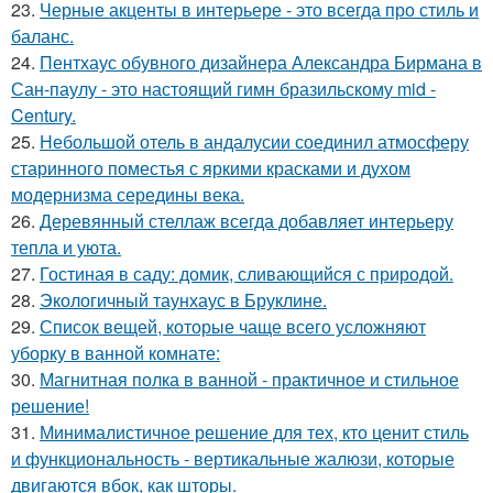
23.
Черные акценты в интерьере - это всегда про стиль и
баланс.
24.
Пентхаус обувного дизайнера Александра Бирмана в
Сан-паулу - это настоящий гимн бразильскому mid -
Century.
25.
Небольшой отель в андалусии соединил атмосферу
старинного поместья с яркими красками и духом
модернизма середины века.
26.
Деревянный стеллаж всегда добавляет интерьеру
тепла и уюта.
27.
Гостиная в саду: домик, сливающийся с природой.
28.
Экологичный таунхаус в Бруклине.
29.
Список вещей, которые чаще всего усложняют
уборку в ванной комнате:
30.
Магнитная полка в ванной - практичное и стильное
решение!
31.
Минималистичное решение для тех, кто ценит стиль
и функциональность - вертикальные жалюзи, которые
двигаются вбок, как шторы.