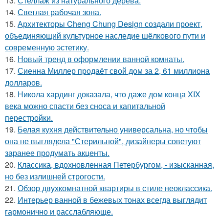
13.
Стеллаж из натурального дерева.
14.
Светлая рабочая зона.
15.
Архитекторы Cheng Chung Design создали проект,
объединяющий культурное наследие шёлкового пути и
современную эстетику.
16.
Новый тренд в оформлении ванной комнаты.
17.
Сиенна Миллер продаёт свой дом за 2, 61 миллиона
долларов.
18.
Никола хардинг доказала, что даже дом конца XIX
века можно спасти без сноса и капитальной
перестройки.
19.
Белая кухня действительно универсальна, но чтобы
она не выглядела "Стерильной", дизайнеры советуют
заранее продумать акценты.
20.
Классика, вдохновленная Петербургом, - изысканная,
но без излишней строгости.
21.
Обзор двухкомнатной квартиры в стиле неоклассика.
22.
Интерьер ванной в бежевых тонах всегда выглядит
гармонично и расслабляюще.