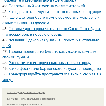
подберите материалы для вашего забора
42.
Современный коттедж на скале с историей.
43.
Как сделать гашеную известь: пошаговая инструкция
44.
Где в Екатеринбурге можно совместить культурный
отдых с активным досугом
45.
Главные достопримечательности Санкт-Петербурга:
что посмотреть в первую очередь
46.
Домашний декор из бумаги: 10 простых и стильных
идей
47.
Творим шедевры из бумаги: как украсить комнату
своими руками
48.
Расскажите о исторических памятниках города
49.
Какие фестивали барменского искусства проводятся
50.
Трансформируйте пространство: Стиль hi-tech за 10
минут
© 2026 Идеи дизайна интерьера
Контакты
Пользовательское соглашение
Политика конфидециальности