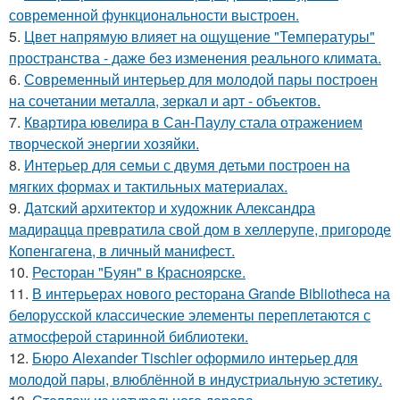
современной функциональности выстроен.
5.
Цвет напрямую влияет на ощущение "Температуры"
пространства - даже без изменения реального климата.
6.
Современный интерьер для молодой пары построен
на сочетании металла, зеркал и арт - объектов.
7.
Квартира ювелира в Сан-Паулу стала отражением
творческой энергии хозяйки.
8.
Интерьер для семьи с двумя детьми построен на
мягких формах и тактильных материалах.
9.
Датский архитектор и художник Александра
мадирацца превратила свой дом в хеллерупе, пригороде
Копенгагена, в личный манифест.
10.
Ресторан "Буян" в Красноярске.
11.
В интерьерах нового ресторана Grande Bibliotheca на
белорусской классические элементы переплетаются с
атмосферой старинной библиотеки.
12.
Бюро Alexander Tischler оформило интерьер для
молодой пары, влюблённой в индустриальную эстетику.