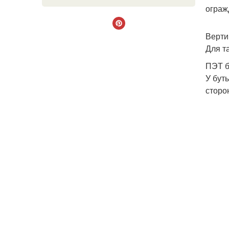
ограж
Верти
Для т
ПЭТ б
У бут
сторо