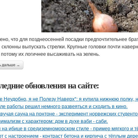
ено, что для позднеосенней посадки предпочтительнее брат
 склонны выпускать стрелки. Крупные головки почти наве
, потому их логичнее высаживать на зелень.
ь дальше →
ледние обновления на сайте:
е Неудобно, я не Полезу Наверх": я купила нижнюю полку, н
ле работы решил немного развеяться и сходить в кино.
вучая сауна на понтоне - эксперимент норвежских студенто
имализм с характером: дом в духе ваби - саби.
 на ибице в средиземноморском стиле - пример мягкого и 
т с настроением - контраст бетона и кирпича с тёплым де