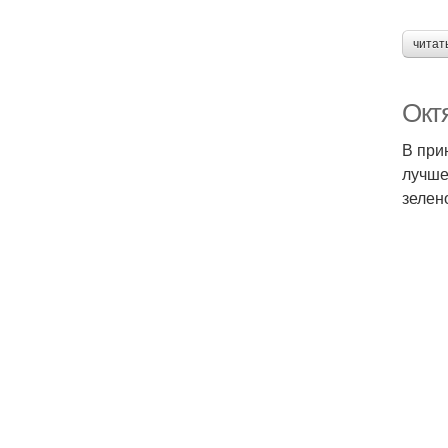
читат
Октя
В при
лучше
зелен