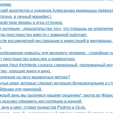
ниями.
ский архитектор и художник Александра мадирацца преврат
гагена, в личный манифест.
койствие формы и игра оттенков.
т интерьер - доказательство того, что площадь не определя
гда пространство вместе с командой работает.
сле восьмилетней реставрации и инвестиций в миллиарды д
.
еображение комнаты для молодого человека - спокойная п
т пространство взрослее и комфортнее.
удия Heut Architects создала сдержанный, продуманный ин
ство, хорошие книги и вино.
ачечная на двух квадратных метрах?
утые идеи, которые сделают интерьер функциональнее и ст
йфхаки для прихожей.
ждый день мы радуемся нашему решению": вилла во Франц
к красиво оформить инсталляцию в ванной.
 звук и цвет: студия подкастов Podimo в Осло.