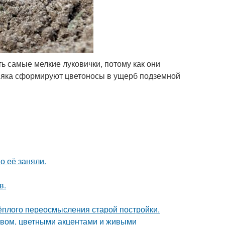
ь самые мелкие луковички, потому как они
рняка сформируют цветоносы в ущерб подземной
о её заняли.
в.
тёплого переосмысления старой постройки.
ревом, цветными акцентами и живыми