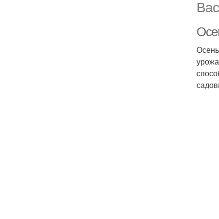
Вас
Осен
Осень
урожа
спосо
садов