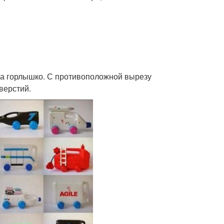
 на горлышко. С противоположной вырезу
верстий.