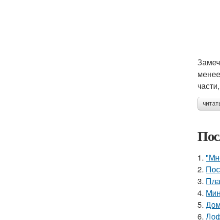
Замеч
менее
части
читат
Пос
1.
"Мн
2.
Пос
3.
Пла
4.
Мин
5.
Дом
6.
Лоф