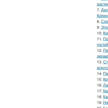
расте
7.
Дат
Копен
8.
Спо
9.
Это
10.
Ко
11.
По
гостей
12.
Пр
делаю
13.
Ст
искус
14.
Пр
15.
Кр
16.
Ла
17.
Ка
18.
Ка
19.
На