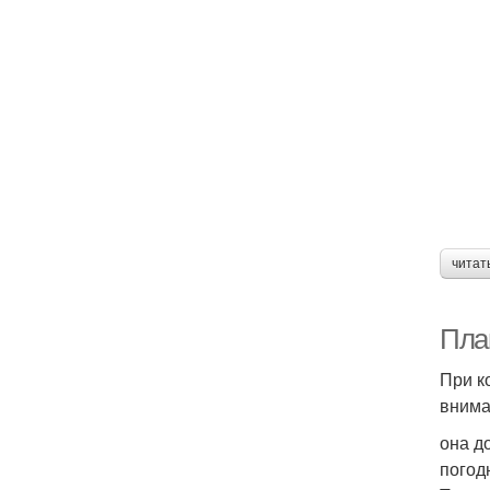
читат
Пла
При к
внима
она д
погод