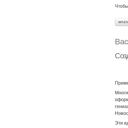
Чтобы
читат
Вас
Соз
Приме
Многи
оформ
гениа
Ново
Эти и