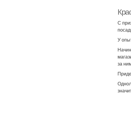
Крас
С при
посад
У опы
Начин
магаз
за ни
Приде
Однол
значи