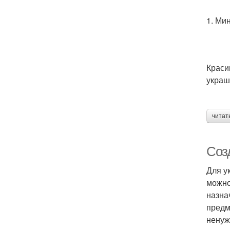
1. Ми
Краси
украш
читат
Соз
Для у
можно
назна
предм
ненуж