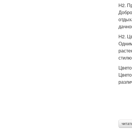
H2. П
Добро
отдых
дачно
H2. Ц
Одним
расте
стилю
Цвето
Цвето
разли
читат