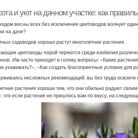
ота и уют на дачном участке: как правил
ходом весны всех без исключения цветоводов волнует один 
ки на даче?
тных садоводов хорошо растут многолетние растения .
ающие цветоводы порой теряются среди изобилия различны
инов. Им часто приходят в голову вопросы: «Какие растени
ми ухаживать?», «Как создать благоприятные условия для р
рживаясь несложных рекомендаций, вы без труда освоите ц
етние растения хороши тем, что они обильно радуют своим
т, что если растение не пришлось вам по вкусу, на следующ