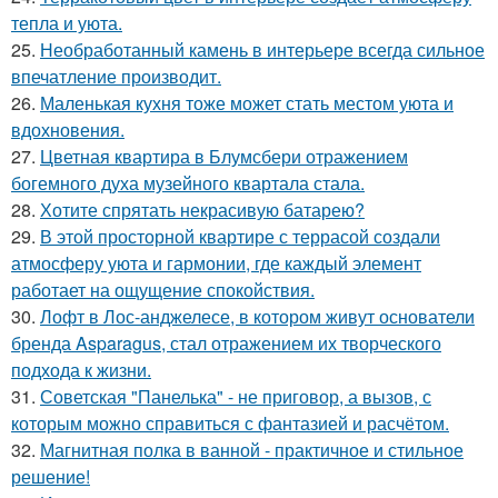
тепла и уюта.
25.
Необработанный камень в интерьере всегда сильное
впечатление производит.
26.
Маленькая кухня тоже может стать местом уюта и
вдохновения.
27.
Цветная квартира в Блумсбери отражением
богемного духа музейного квартала стала.
28.
Хотите спрятать некрасивую батарею?
29.
В этой просторной квартире с террасой создали
атмосферу уюта и гармонии, где каждый элемент
работает на ощущение спокойствия.
30.
Лофт в Лос-анджелесе, в котором живут основатели
бренда Asparagus, стал отражением их творческого
подхода к жизни.
31.
Советская "Панелька" - не приговор, а вызов, с
которым можно справиться с фантазией и расчётом.
32.
Магнитная полка в ванной - практичное и стильное
решение!