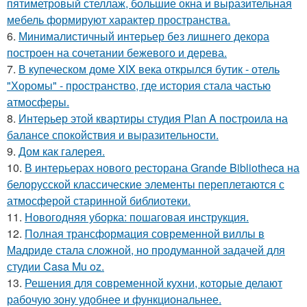
пятиметровый стеллаж, большие окна и выразительная
мебель формируют характер пространства.
6.
Минималистичный интерьер без лишнего декора
построен на сочетании бежевого и дерева.
7.
В купеческом доме XIX века открылся бутик - отель
"Хоромы" - пространство, где история стала частью
атмосферы.
8.
Интерьер этой квартиры студия Plan A построила на
балансе спокойствия и выразительности.
9.
Дом как галерея.
10.
В интерьерах нового ресторана Grande Bibliotheca на
белорусской классические элементы переплетаются с
атмосферой старинной библиотеки.
11.
Новогодняя уборка: пошаговая инструкция.
12.
Полная трансформация современной виллы в
Мадриде стала сложной, но продуманной задачей для
студии Casa Mu oz.
13.
Решения для современной кухни, которые делают
рабочую зону удобнее и функциональнее.