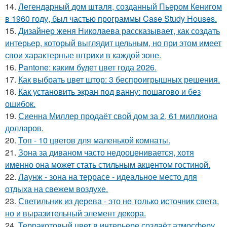
14.
Легендарный дом шталя, созданный Пьером Кенигом
в 1960 году, был частью программы Case Study Houses.
15.
Дизайнер женя Николаева рассказывает, как создать
интерьер, который выглядит цельным, но при этом имеет
свои характерные штрихи в каждой зоне.
16.
Pantone: каким будет цвет года 2026.
17.
Как выбрать цвет штор: 3 беспроигрышных решения.
18.
Как установить экран под ванну: пошагово и без
ошибок.
19.
Сиенна Миллер продаёт свой дом за 2, 61 миллиона
долларов.
20.
Топ - 10 цветов для маленькой комнаты.
21.
Зона за диваном часто недооценивается, хотя
именно она может стать стильным акцентом гостиной.
22.
Лаунж - зона на террасе - идеальное место для
отдыха на свежем воздухе.
23.
Светильник из дерева - это не только источник света,
но и выразительный элемент декора.
24.
Терракотовый цвет в интерьере создаёт атмосферу