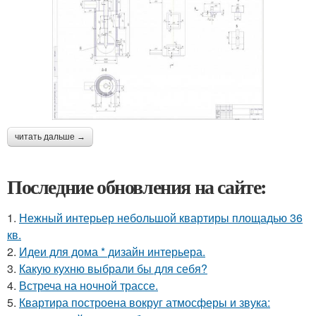
читать дальше →
Последние обновления на сайте:
1.
Нежный интерьер небольшой квартиры площадью 36
кв.
2.
Идеи для дома * дизайн интерьера.
3.
Какую кухню выбрали бы для себя?
4.
Встреча на ночной трассе.
5.
Квартира построена вокруг атмосферы и звука: