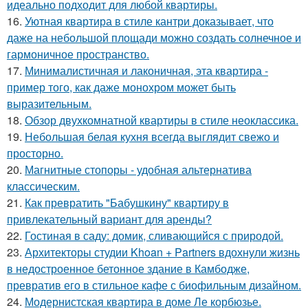
идеально подходит для любой квартиры.
16.
Уютная квартира в стиле кантри доказывает, что
даже на небольшой площади можно создать солнечное и
гармоничное пространство.
17.
Минималистичная и лаконичная, эта квартира -
пример того, как даже монохром может быть
выразительным.
18.
Обзор двухкомнатной квартиры в стиле неоклассика.
19.
Небольшая белая кухня всегда выглядит свежо и
просторно.
20.
Магнитные стопоры - удобная альтернатива
классическим.
21.
Как превратить "Бабушкину" квартиру в
привлекательный вариант для аренды?
22.
Гостиная в саду: домик, сливающийся с природой.
23.
Архитекторы студии Khoan + Partners вдохнули жизнь
в недостроенное бетонное здание в Камбодже,
превратив его в стильное кафе с биофильным дизайном.
24.
Модернистская квартира в доме Ле корбюзье.