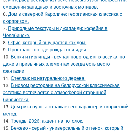
смешении западных и восточных мотивов.
6.
Дом в северной Каролине: георгианская классика с
сюрпризом.
7.
Природные текстуры и джапанди: кофейня в
Челябинске.
8.
Офис, который ощущается как дом.
9.
Пространство, где рождаются идеи.
10.
Венки и гирлянды - вечная новогодняя классика, но
даже в привычных элементах всегда есть место
фантазии.
11.
Стеллаж из натурального дерева.
12.
В новом ресторане на белорусской классическая
эстетика встречается с атмосферой старинной
библиотеки.
13.
Дом рика оуэнса отражает его характер и творческий
метод.
14.
Тренды 2026: акцент на потолок.
15.
Бежево - серый - универсальный оттенок, который