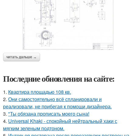
читать дальше →
Последние обновления на сайте:
1.
Квартира площадью 108 кв.
2.
Они самостоятельно всё спланировали и
реализовали, не прибегая к помощи дизайнера.
3.
"Ты обязана прописать моего сына!
4.
Universal Khaki - спокойный нейтральный хаки с
мягким зеленым подтоном.
5.
Интерьер ресторана после перезагрузки построен на