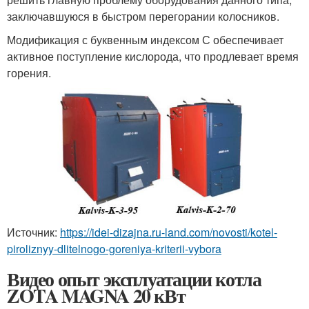
заключавшуюся в быстром перегорании колосников.
Модификация с буквенным индексом С обеспечивает
активное поступление кислорода, что продлевает время
горения.
Источник:
https://idei-dizajna.ru-land.com/novosti/kotel-
piroliznyy-dlitelnogo-goreniya-kriterii-vybora
Видео опыт эксплуатации котла
ZOTA MAGNA 20 кВт