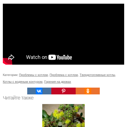
Категории:
Проблемы с котлом
,
Проблема с котлом
,
Твердотопливные котлы
,
Котлы с водяным контуром
,
Горения на дровах
Читайте также