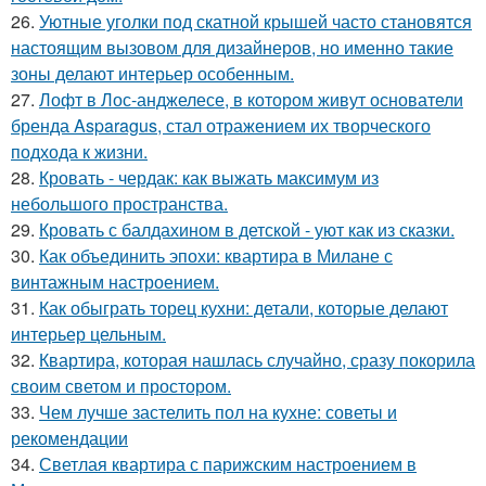
26.
Уютные уголки под скатной крышей часто становятся
настоящим вызовом для дизайнеров, но именно такие
зоны делают интерьер особенным.
27.
Лофт в Лос-анджелесе, в котором живут основатели
бренда Asparagus, стал отражением их творческого
подхода к жизни.
28.
Кровать - чердак: как выжать максимум из
небольшого пространства.
29.
Кровать с балдахином в детской - уют как из сказки.
30.
Как объединить эпохи: квартира в Милане с
винтажным настроением.
31.
Как обыграть торец кухни: детали, которые делают
интерьер цельным.
32.
Квартира, которая нашлась случайно, сразу покорила
своим светом и простором.
33.
Чем лучше застелить пол на кухне: советы и
рекомендации
34.
Светлая квартира с парижским настроением в