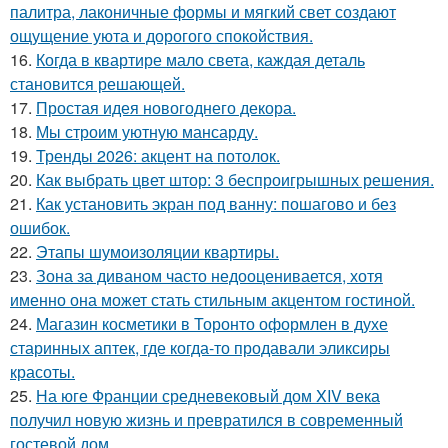
палитра, лаконичные формы и мягкий свет создают
ощущение уюта и дорогого спокойствия.
16.
Когда в квартире мало света, каждая деталь
становится решающей.
17.
Простая идея новогоднего декора.
18.
Мы строим уютную мансарду.
19.
Тренды 2026: акцент на потолок.
20.
Как выбрать цвет штор: 3 беспроигрышных решения.
21.
Как установить экран под ванну: пошагово и без
ошибок.
22.
Этапы шумоизоляции квартиры.
23.
Зона за диваном часто недооценивается, хотя
именно она может стать стильным акцентом гостиной.
24.
Магазин косметики в Торонто оформлен в духе
старинных аптек, где когда-то продавали эликсиры
красоты.
25.
На юге Франции средневековый дом XIV века
получил новую жизнь и превратился в современный
гостевой дом.