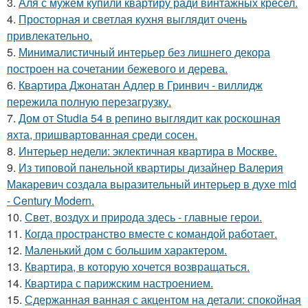
3.
Аля с мужем купили квартиру ради винтажных кресел.
4.
Просторная и светлая кухня выглядит очень
привлекательно.
5.
Минималистичный интерьер без лишнего декора
построен на сочетании бежевого и дерева.
6.
Квартира Джонатан Адлер в Гринвич - виллидж
пережила полную перезагрузку.
7.
Дом от Studia 54 в репино выглядит как роскошная
яхта, пришвартованная среди сосен.
8.
Интерьер недели: эклектичная квартира в Москве.
9.
Из типовой панельной квартиры дизайнер Валерия
Макаревич создала выразительный интерьер в духе mid
- Century Modern.
10.
Свет, воздух и природа здесь - главные герои.
11.
Когда пространство вместе с командой работает.
12.
Маленький дом с большим характером.
13.
Квартира, в которую хочется возвращаться.
14.
Квартира с парижским настроением.
15.
Сдержанная ванная с акцентом на детали: спокойная