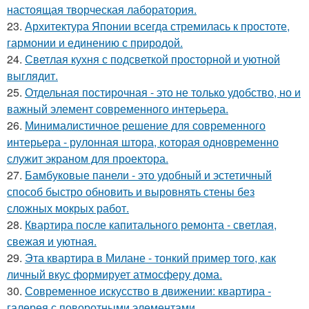
настоящая творческая лаборатория.
23.
Архитектура Японии всегда стремилась к простоте,
гармонии и единению с природой.
24.
Светлая кухня с подсветкой просторной и уютной
выглядит.
25.
Отдельная постирочная - это не только удобство, но и
важный элемент современного интерьера.
26.
Минималистичное решение для современного
интерьера - рулонная штора, которая одновременно
служит экраном для проектора.
27.
Бамбуковые панели - это удобный и эстетичный
способ быстро обновить и выровнять стены без
сложных мокрых работ.
28.
Квартира после капитального ремонта - светлая,
свежая и уютная.
29.
Эта квартира в Милане - тонкий пример того, как
личный вкус формирует атмосферу дома.
30.
Современное искусство в движении: квартира -
галерея с поворотными элементами.