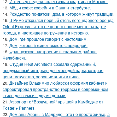
12.
Интерьер недели: эклектичная квартира в Москве.
13.
Мёд и кофе: кофейня в Санкт-петербурге.
14.
Рождество по-датски: дом, в котором живут традиции.
15.
В Риме открылся первый отель легендарного бренда
Orient Express - и это не просто новое место на карте
города, а настоящее погружение в историю.
16.
Дом, где прошлое говорит с настоящим.
17.
Дом, который живёт вместе с природой.
18.
Французское настроение в спальном районе
Челябинска.
19.
Студия Heut Architects создала сдержанный,
продуманный интерьер для молодой пары, которая
ценит искусство, хорошие книги и вино.
20.
Дизайнер Владимир любарски оформил кабинет и
спроектировал пространство террасы в современном
стиле для семьи с двумя детьми.
21.
Аэропорт с "Воздушной" крышей в Камбодже от
Foster + Partners.
22.
Дом аны Араны в Мадриде - это не просто жильё, а