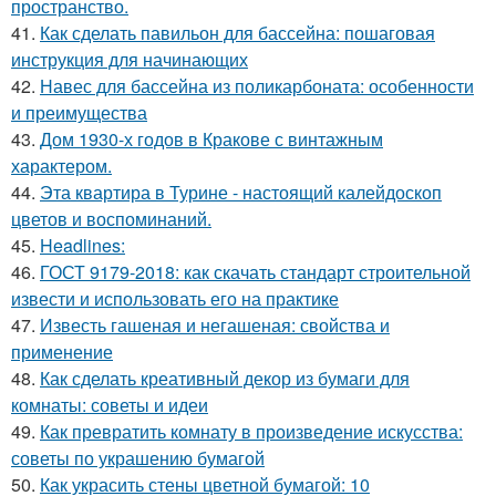
пространство.
41.
Как сделать павильон для бассейна: пошаговая
инструкция для начинающих
42.
Навес для бассейна из поликарбоната: особенности
и преимущества
43.
Дом 1930-х годов в Кракове с винтажным
характером.
44.
Эта квартира в Турине - настоящий калейдоскоп
цветов и воспоминаний.
45.
Headlines:
46.
ГОСТ 9179-2018: как скачать стандарт строительной
извести и использовать его на практике
47.
Известь гашеная и негашеная: свойства и
применение
48.
Как сделать креативный декор из бумаги для
комнаты: советы и идеи
49.
Как превратить комнату в произведение искусства:
советы по украшению бумагой
50.
Как украсить стены цветной бумагой: 10