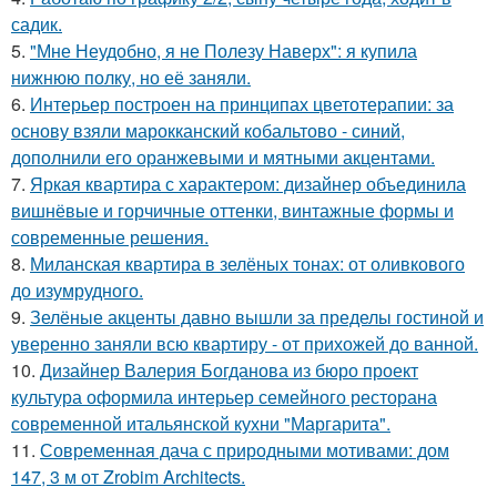
садик.
5.
"Мне Неудобно, я не Полезу Наверх": я купила
нижнюю полку, но её заняли.
6.
Интерьер построен на принципах цветотерапии: за
основу взяли марокканский кобальтово - синий,
дополнили его оранжевыми и мятными акцентами.
7.
Яркая квартира с характером: дизайнер объединила
вишнёвые и горчичные оттенки, винтажные формы и
современные решения.
8.
Миланская квартира в зелёных тонах: от оливкового
до изумрудного.
9.
Зелёные акценты давно вышли за пределы гостиной и
уверенно заняли всю квартиру - от прихожей до ванной.
10.
Дизайнер Валерия Богданова из бюро проект
культура оформила интерьер семейного ресторана
современной итальянской кухни "Маргарита".
11.
Современная дача с природными мотивами: дом
147, 3 м от Zrobim Architects.