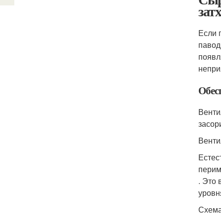
зат
Если 
павод
появл
непри
Обес
Венти
засор
Венти
Естес
перим
. Это
уровн
Схема