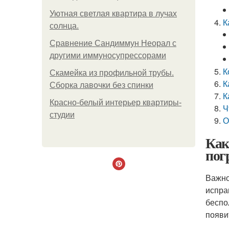
Уютная светлая квартира в лучах
К
солнца.
Сравнение Сандиммун Неорал с
другими иммуносупрессорами
К
Скамейка из профильной трубы.
К
Сборка лавочки без спинки
К
Красно-белый интерьер квартиры-
Ч
студии
О
Как
пог
Важно
испра
беспо
появи