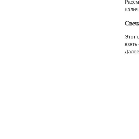
Рассм
налич
Свеч
Этот 
взять
Далее