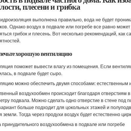
хлости, плесени и грибка
гидроизоляция выполнена правильно, вода не будет проник
ков. Однако воздух в подвале или погребе все равно може
яться грибок и плесень. Вот несколько рекомендаций, как с
ятностей.
печьте хорошую вентиляцию
ляция поможет вывести влагу из помещения. Если вентиляц
илась, в подвале будет сыро.
ляцию можно обеспечить двумя способами: естественным 
твенный воздухообмен происходит благодаря отверстиям в
етру подвала. Можно сделать одно отверстие в стене под п
 вариант больше подходит для цокольных этажей и полупод
я земли. Тогда через продухи воздух будет естественно цирк
 принудительного воздухообмена в подвале или погребе