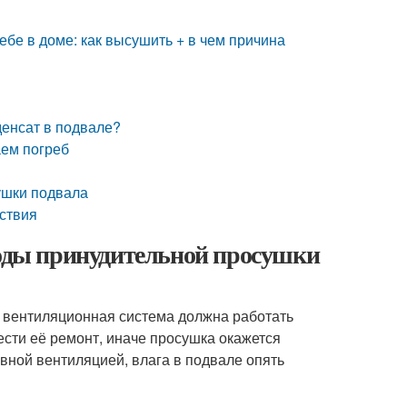
ебе в доме: как высушить + в чем причина
денсат в подвале?
аем погреб
ушки подвала
йствия
тоды принудительной просушки
в вентиляционная система должна работать
сти её ремонт, иначе просушка окажется
авной вентиляцией, влага в подвале опять