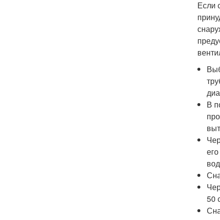
Если 
прину
снару
преду
венти
Выб
тру
диа
В п
про
выт
Чер
его
вод
Сна
Чер
50 
Сна