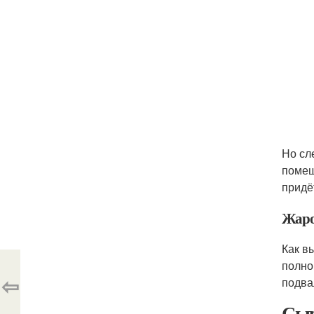
Но сл
помещ
придё
Жаро
Как в
полно
⇦
подва
Сыр