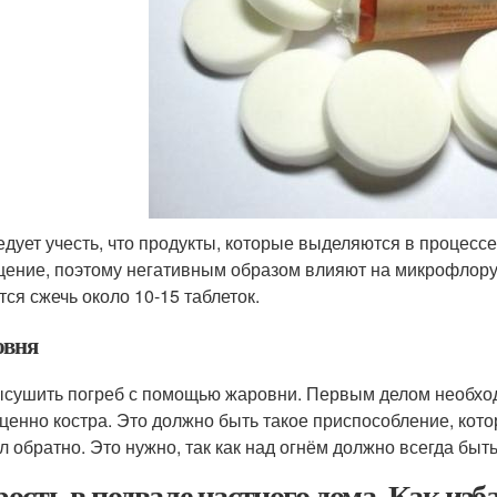
едует учесть, что продукты, которые выделяются в процесс
ение, поэтому негативным образом влияют на микрофлору.
тся сжечь около 10-15 таблеток.
вня
ысушить погреб с помощью жаровни. Первым делом необход
ценно костра. Это должно быть такое приспособление, котор
л обратно. Это нужно, так как над огнём должно всегда быт
ость в подвале частного дома. Как изб