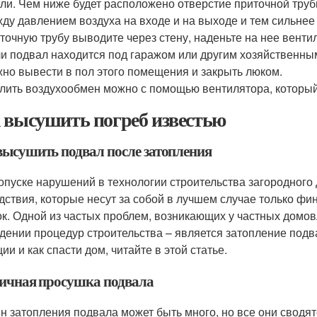
ли. Чем ниже будет расположено отверстие приточной труб
ду давлением воздуха на входе и на выходе и тем сильнее 
точную трубу выводите через стену, наденьте на нее вент
и подвал находится под гаражом или другим хозяйственны
но вывести в пол этого помещения и закрыть люком.
лить воздухообмен можно с помощью вентилятора, который
 высушить погреб известью
высушить подвал после затопления
опуске нарушений в технологии строительства загородног
дствия, которые несут за собой в лучшем случае только ф
к. Одной из частых проблем, возникающих у частных домов
дении процедур строительства – является затопление подва
ии и как спасти дом, читайте в этой статье.
ичная просушка подвала
н затопления подвала может быть много, но все они сводят