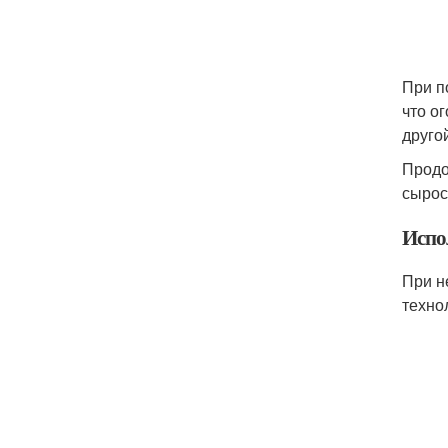
При п
что о
друго
Продо
сырос
Испо
При н
техно