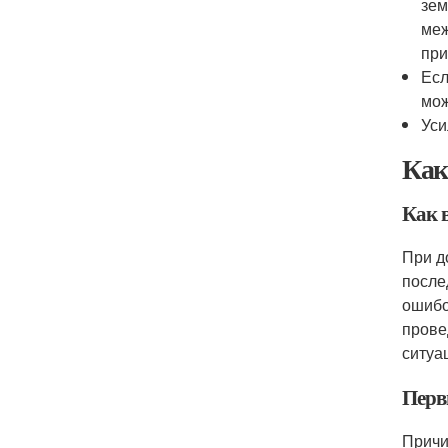
зем
меж
при
Есл
мож
Уси
Как
Как 
При д
после
ошибо
прове
ситуац
Перв
Причи