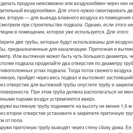
сделать продухи невозможно или воздухообмен через них н
дительный воздухообмен. Для этого нужно смонтировать две
жи, вторую — для вывода влажного воздуха из помещения 
смотрели при строительстве подвала. Однако, если этого н
ляцию в помещении, которое уже используется. Для этого:
ерите две трубы, которые будут использованы для воздух
бы, предназначенные для канализации. Приточная и вытя
метр. Или вытяжная может быть чуть большего диаметра, ч
отолке подвала проделайте два отверстия по диаметру тру
тивоположных углах подвала. Тогда поток свежего воздуха
яжную, пройдет через весь подвал и вытолкнет застоявшийс
ез отверстие для вытяжной трубы опустите трубу и закрепи
 поверхности. При этом труба должна располагаться не мен
яными парами воздух устремляется вверх.
ружи вытяжную трубу поднимите на высоту не менее 1,5 м
ез второе отверстие установите и закрепите приточную тру
см от пола.
ружи приточную трубу выводят через стену сбоку дома. Ее 