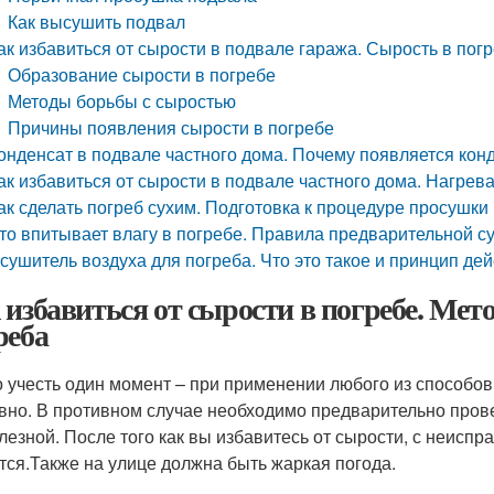
Как высушить подвал
ак избавиться от сырости в подвале гаража. Сырость в погр
Образование сырости в погребе
Методы борьбы с сыростью
Причины появления сырости в погребе
онденсат в подвале частного дома. Почему появляется кон
ак избавиться от сырости в подвале частного дома. Нагрев
ак сделать погреб сухим. Подготовка к процедуре просушки
то впитывает влагу в погребе. Правила предварительной с
сушитель воздуха для погреба. Что это такое и принцип де
 избавиться от сырости в погребе. Ме
реба
 учесть один момент – при применении любого из способо
вно. В противном случае необходимо предварительно прове
лезной. После того как вы избавитесь от сырости, с неиспр
тся.Также на улице должна быть жаркая погода.