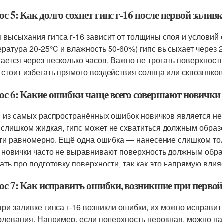
с 5: Как долго сохнет гипс г-16 после первой залив
 высыхания гипса г-16 зависит от толщины слоя и услови
ература 20-25°C и влажность 50-60%) гипс высыхает через 
гается через несколько часов. Важно не трогать поверхност
 стоит избегать прямого воздействия солнца или сквозняко
ос 6: Какие ошибки чаще всего совершают новички п
 из самых распространённых ошибок новичков является не
 слишком жидкая, гипс может не схватиться должным образ
ти равномерно. Ещё одна ошибка — нанесение слишком толс
 новички часто не выравнивают поверхность должным образ
ать про подготовку поверхности, так как это напрямую влияе
ос 7: Как исправить ошибки, возникшие при первой 
при заливке гипса г-16 возникли ошибки, их можно исправи
рдевания. Например, если поверхность неровная, можно на