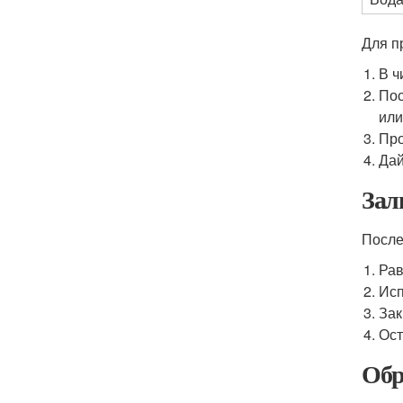
Для п
В ч
Пос
или
Про
Дай
Зал
После
Рав
Исп
Зак
Ост
Обр