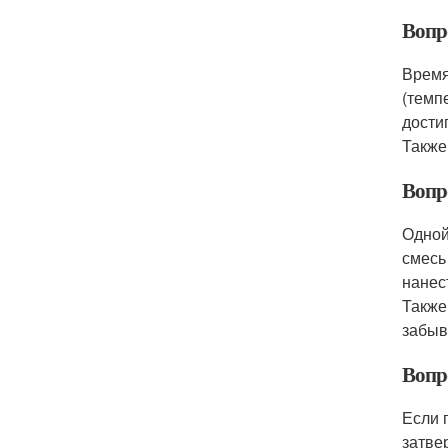
Вопро
Время
(темп
дости
Также
Вопр
Одной
смесь
нанес
Также
забыв
Вопр
Если 
затве