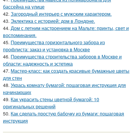
бассейна на улице
42.
Загородный интерьер с мужским характером.
43.
Эклектика с историей: дом в Лондоне.
44.
Дом с летним настроением на Мальте: принты, свет и
воспоминания.
45.
Преимущества горизонтального забора из
профлиста: заказ и установка в Москве
46.
Преимущества строительства заборов в Москве и
области: надежность и эстетика
47.
Мастер-класс: как создать красивые бумажные цветы
для стен
48.
Укрась комнату бумагой: пошаговая инструкция для
начинающих
49.
Как украсить стены цветной бумагой: 10
оригинальных решений
50.
Как сделать простую бабочку из бумаги: пошаговая
инструкция