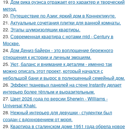
19.
Дом рика оуэнса отражает его характер и творческий
метод.
20.
Путешествие по Азии: яркий дом в Коннектикуте.
21.
Актуальные сочетания плитки для ванной комнаты.
22.
Этапы шумоизоляции квартиры.
23.
Современная квартира с нотами mid - Century в
Москве.
24.
Дом Дениз байерн - это воплощение бережного
отношения к истории и личным эмоциям.
25.
Уют, баланс и внимание к деталям - именно так
можно описать этот проект, который начался с
небольшой бани и вырос в полноценный семейный дом.
26.
Эффект тканевых панелей на стене Instantly делает
интерьер более тёплым и выразительным.
27.
Цвет 2026 года по версии Sherwin - Williams -
Universal Khaki.
28.
Нежный интерьер для девушки - студентки был
создан с вдохновением от моря.
29.
Квартира в сталинском доме 1951 года обрела новое