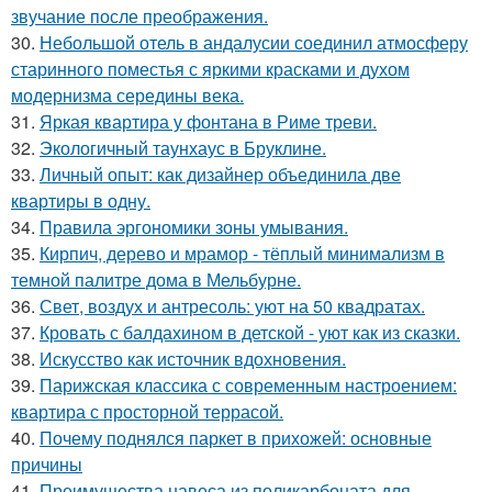
звучание после преображения.
30.
Небольшой отель в андалусии соединил атмосферу
старинного поместья с яркими красками и духом
модернизма середины века.
31.
Яркая квартира у фонтана в Риме треви.
32.
Экологичный таунхаус в Бруклине.
33.
Личный опыт: как дизайнер объединила две
квартиры в одну.
34.
Правила эргономики зоны умывания.
35.
Кирпич, дерево и мрамор - тёплый минимализм в
темной палитре дома в Мельбурне.
36.
Свет, воздух и антресоль: уют на 50 квадратах.
37.
Кровать с балдахином в детской - уют как из сказки.
38.
Искусство как источник вдохновения.
39.
Парижская классика с современным настроением:
квартира с просторной террасой.
40.
Почему поднялся паркет в прихожей: основные
причины
41.
Преимущества навеса из поликарбоната для