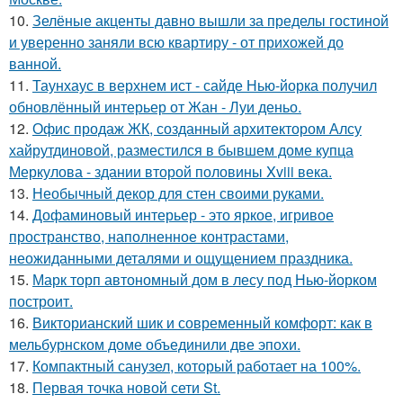
10.
Зелёные акценты давно вышли за пределы гостиной
и уверенно заняли всю квартиру - от прихожей до
ванной.
11.
Таунхаус в верхнем ист - сайде Нью-йорка получил
обновлённый интерьер от Жан - Луи деньо.
12.
Офис продаж ЖК, созданный архитектором Алсу
хайрутдиновой, разместился в бывшем доме купца
Меркулова - здании второй половины Xviii века.
13.
Необычный декор для стен своими руками.
14.
Дофаминовый интерьер - это яркое, игривое
пространство, наполненное контрастами,
неожиданными деталями и ощущением праздника.
15.
Марк торп автономный дом в лесу под Нью-йорком
построит.
16.
Викторианский шик и современный комфорт: как в
мельбурнском доме объединили две эпохи.
17.
Компактный санузел, который работает на 100%.
18.
Первая точка новой сети St.