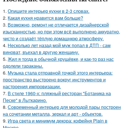
1.
Опишите интерьер кухни в 2-3 словах.
2.
Какая кухня нравится вам больше?
3.
Возможно, ремонт не отличается дизайнерской
изысканностью, но при этом всё выполнено аккуратно,
чисто и создаёт тёплую домашнюю атмосферу.
4.
Несколько лет назад мой муж попал в ДТП - сам
виноват, въехал в другую женщину.
5.
Жил я тогда в обычной хрущёвке, и как-то раз нас
одолели тараканы.
6.
Музыка стала отправной точкой этого интерьера:
пространство выстроено вокруг инструментов и
настроения импровизации.
7.
В стиле 1960-х: пляжный ресторан "Ботаника на
Песке" в Лыткарино.
8.
Современный интерьер для молодой пары построен
на сочетании металла, зеркал и арт - объектов.
9.
Игра света и минимум декора: кофейня Plain в
Москве.